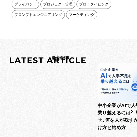
プライバシー
プロジェクト管理
プロトタイピング
プロンプトエンジニアリング
マーケティング
L
A
T
E
S
T
A
最新記事
R
T
I
C
L
E
中小企業がAIで人
乗り越えるには｜
せ、何を人が残す
け方と始め方