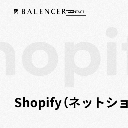
CONTACT
opif
Shopify（ネット