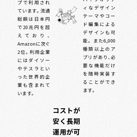
プで利用され
ィなデザイン
ています。流通
テーマやコー
総額は日本円
ド編集による
で20兆円を超
デザインも可
えており、
能。 また6,000
Amazonに次ぐ
種類以上のア
2位。利用企業
プリがあり、必
にはダイソー
要な機能だけ
やテスラとい
を随時実装す
った世界的企
ることができ
業も含まれて
ます。
います。
コストが
安く長期
運用が可