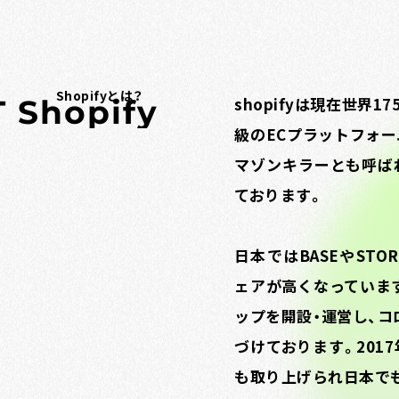
Shopifyとは？
T
S
h
o
p
i
f
y
shopifyは現在世界
級のECプラットフォー
マゾンキラーとも呼ば
ております。
日本ではBASEやSTO
ェアが高くなっています
ップを開設・運営し、
づけております。201
も取り上げられ日本でも