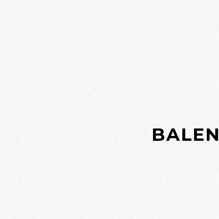
B
A
L
E