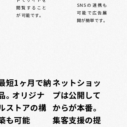
SNSの連携も
閲覧すること
可能で広告展
が 可能です。
開が簡単です。
最短1ヶ月で納
ネットショッ
品。オリジナ
プは公開して
ルストアの構
からが本番。
築も可能
集客支援の提