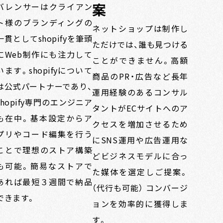
案
バレンサーはクライアン
ト様のブランディングの
ネットショップは制作し
一貫としてshopifyを筆頭
ただけでは、誰も見つける
にWeb制作にも注力して
ことができません。高額
います。shopifyについて
商品のPR・広告など長年
は公式パートナーであり、
運用経験のあるコンサル
shopify専門のエンジニア
タントがECサイトへのア
も在中。基本設定からア
クセスを増加させるため
プリやコード編集を行う
にSNS運用や広告運用な
ことで理想のストア構築
どビジネスモデルに合っ
も可能。簡易なストアで
た媒体を選定しご提案。
あれば最短３週間で納品
（代行も可能） コンバージ
できます。
ョンを効率的に獲得しま
す。