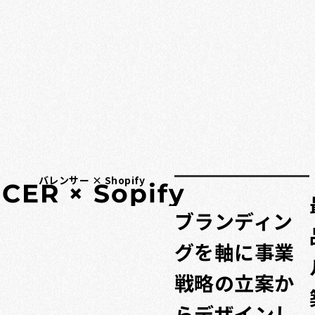
バレンサー × Shopify
N
C
E
R
×
S
o
p
i
f
y
ブランディン
グを軸に事業
戦略の立案か
らデザインし