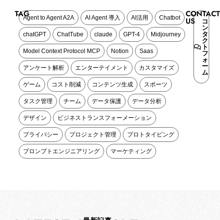
TAG
CONTACT
Agent to Agent A2A
AI Agent 導入
AI活用
Chatbot
US
コ
ン
タ
chatGPT
ChatTube
claude
GPT-4
Midjourney
ク
ト
Model Context Protocol MCP
Notion
Saas
フ
ォ
ー
アンケート解析
エンターテイメント
カスタマイズ
ム
ゲーム
コスト削減
コンテンツ生成
スポーツ
タスク管理
チーム
データ保護
データ分析
デザイン
ビジネストランスフォーメーション
プライバシー
プロジェクト管理
プロトタイピング
プロンプトエンジニアリング
マーケティング