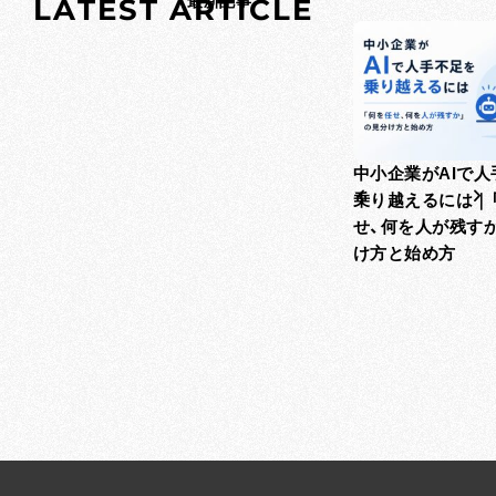
L
A
T
E
S
T
A
最新記事
R
T
I
C
L
E
中小企業がAIで人
乗り越えるには｜
せ、何を人が残す
け方と始め方