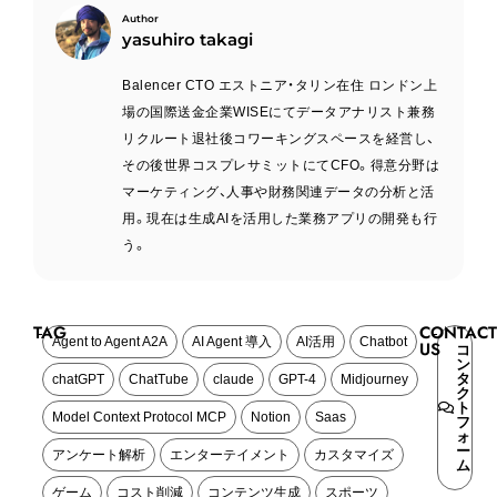
yasuhiro takagi
Balencer CTO エストニア・タリン在住 ロンドン上
場の国際送金企業WISEにてデータアナリスト兼務
リクルート退社後コワーキングスペースを経営し、
その後世界コスプレサミットにてCFO。得意分野は
マーケティング、人事や財務関連データの分析と活
用。現在は生成AIを活用した業務アプリの開発も行
う。
TAG
CONTACT
Agent to Agent A2A
AI Agent 導入
AI活用
Chatbot
US
コ
ン
タ
chatGPT
ChatTube
claude
GPT-4
Midjourney
ク
ト
Model Context Protocol MCP
Notion
Saas
フ
ォ
ー
アンケート解析
エンターテイメント
カスタマイズ
ム
ゲーム
コスト削減
コンテンツ生成
スポーツ