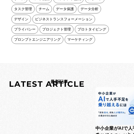
タスク管理
チーム
データ保護
データ分析
デザイン
ビジネストランスフォーメーション
プライバシー
プロジェクト管理
プロトタイピング
プロンプトエンジニアリング
マーケティング
L
A
T
E
S
T
A
最新記事
R
T
I
C
L
E
中小企業がAIで人