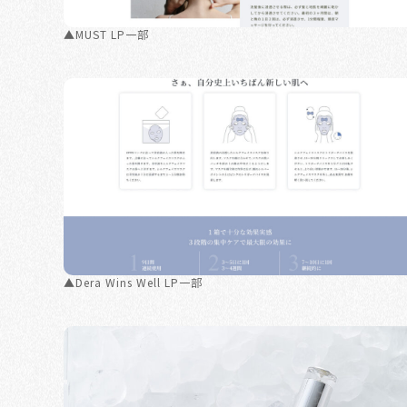
▲MUST LP一部
▲Dera Wins Well LP一部