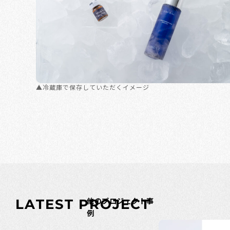
▲冷蔵庫で保存していただくイメージ
他のプロジェクト事
L
A
T
E
S
T
P
R
O
J
E
C
T
例