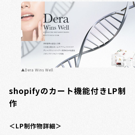
▲Dera Wins Well
shopifyのカート機能付きLP制
作
＜LP制作物詳細＞