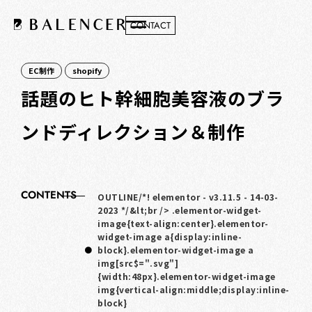
CONTACT
EC制作
shopify
話題のヒト幹細胞美容液のブラ
ンドディレクション＆制作
CONTENTS
OUTLINE/*! elementor - v3.11.5 - 14-03-
2023 */&lt;br /> .elementor-widget-
image{text-align:center}.elementor-
widget-image a{display:inline-
block}.elementor-widget-image a
img[src$=".svg"]
{width:48px}.elementor-widget-image
img{vertical-align:middle;display:inline-
block}