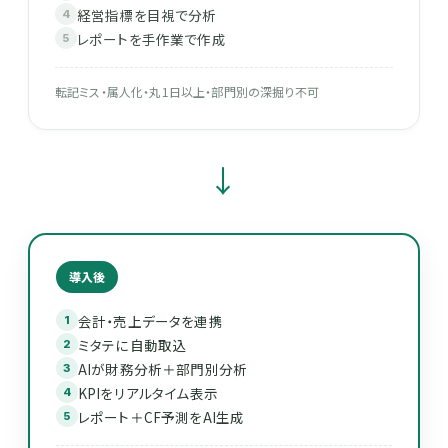
経営指標を目視で分析
レポートを手作業で作成
転記ミス・属人化・丸1日以上・部門別の深掘り不可
→
導入後
会計・売上データを連携
ミタテに自動取込
AIが財務分析＋部門別分析
KPIをリアルタイム表示
レポート＋CF予測をAI生成