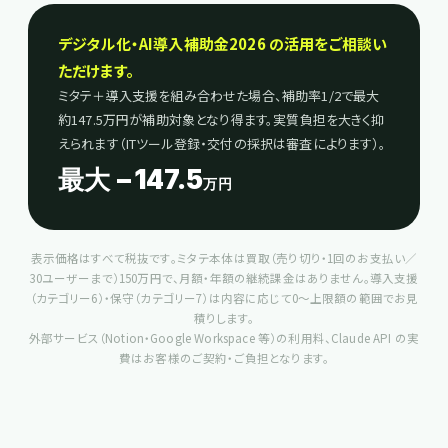
デジタル化・AI導入補助金2026 の活用をご相談い
ただけます。
ミタテ＋導入支援を組み合わせた場合、補助率1/2で最大
約147.5万円が補助対象となり得ます。実質負担を大きく抑
えられます（ITツール登録・交付の採択は審査によります）。
最大 −147.5
万円
表示価格はすべて税抜です。ミタテ本体は買取（売り切り・1回のお支払い／
30ユーザーまで）150万円で、月額・年額の継続課金はありません。導入支援
（カテゴリー6）・保守（カテゴリー7）は内容に応じて0〜上限額の範囲でお見
積りします。
外部サービス（Notion・Google Workspace 等）の利用料、Claude API の実
費はお客様のご契約・ご負担となります。