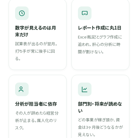
数字が見えるのは月
レポート作成に丸1日
末だけ
Excel転記とグラフ作成に
試算表が出るのが翌月。
追われ、肝心の分析に時
打ち手が常に後手に回
間が割けない。
る。
分析が担当者に依存
部門別・将来が読めな
い
その人が辞めたら経営分
どの事業が稼ぎ頭か、資
析が止まる。属人化のリ
金は3ヶ月後どうなるかが
スク。
見えない。