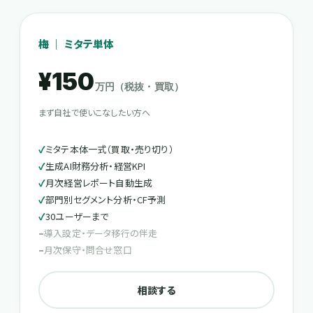
梅 ｜ ミタテ単体
¥150
万円（税抜・買取）
まず自社で使いこなしたい方へ
ミタテ本体一式（買取・売り切り）
生成AI財務分析・経営KPI
月次経営レポート自動生成
部門別セグメント分析・CF予測
30ユーザーまで
導入設定・データ移行の伴走
月次保守・問合せ窓口
相談する