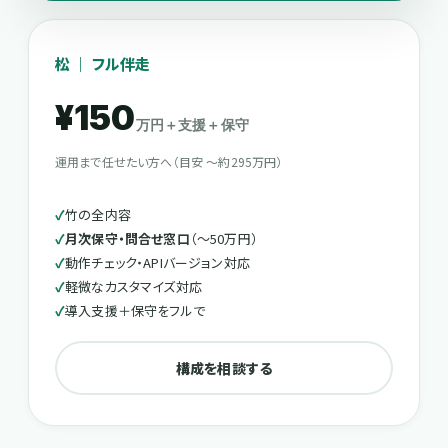
松 ｜ フル伴走
¥150
万円＋支援＋保守
運用まで任せたい方へ（目安 〜約295万円）
竹の全内容
月次保守・問合せ窓口
（〜50万円）
動作チェック・APIバージョン対応
軽微なカスタマイズ対応
導入支援＋保守をフルで
構成を相談する