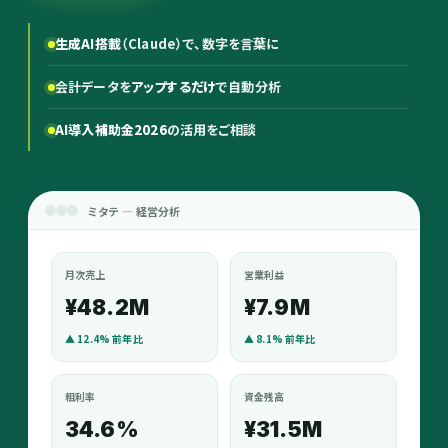
生成AI搭載
（Claude）で、数字を言葉に
会計データを
アップするだけ
で自動分析
AI導入補助金2026
の活用をご相談
ミタテ — 経営分析
月次売上
営業利益
¥48.2M
¥7.9M
▲ 12.4% 前年比
▲ 8.1% 前年比
粗利率
資金残高
34.6%
¥31.5M