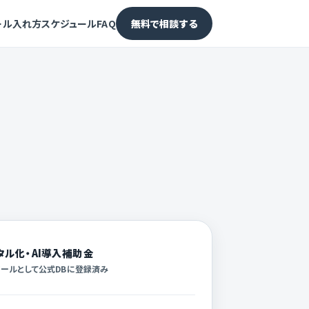
ール
入れ方
スケジュール
FAQ
無料で相談する
タル化・AI導入補助金
ールとして公式DBに登録済み