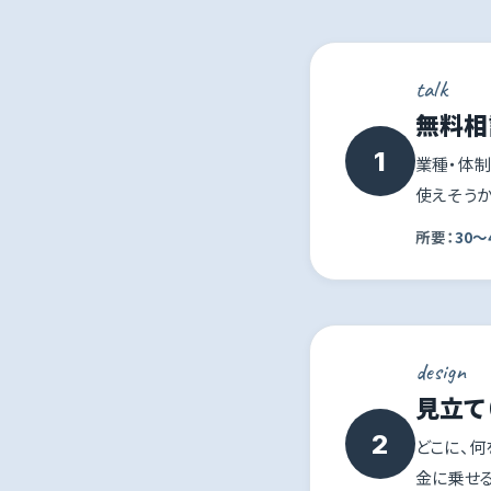
talk
無料相
1
業種・体制
使えそうか
所要：
30〜
design
見立て
2
どこに、何
金に乗せ