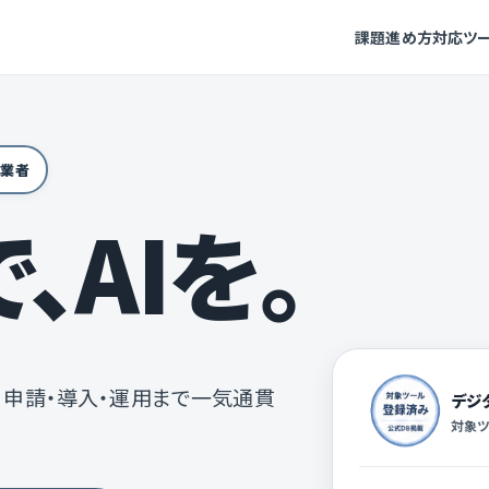
課題
進め方
対応ツ
事業者
、AIを。
、申請・導入・運用まで一気通貫
デジ
対象ツ