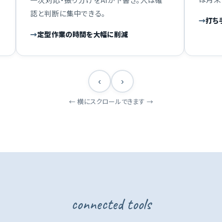
認と判断に集中できる。
打ち
定型作業の時間を大幅に削減
‹
›
← 横にスクロールできます →
connected tools