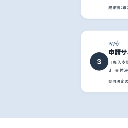
成果物：
導
apply
申請サ
3
IT導入支
走。交付
交付決定