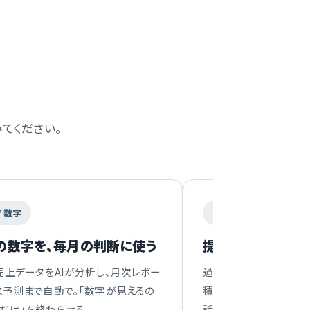
てください。
/ 数字
営業 / 提案
の数字を、毎月の判断に使う
提案書・見積の下書
売上データをAIが分析し、月次レポー
過去案件や商品情報を
来予測まで自動で。「数字が見えるの
積のたたき台をAIが作
だけ」を終わらせる。
話す時間」に集中できる