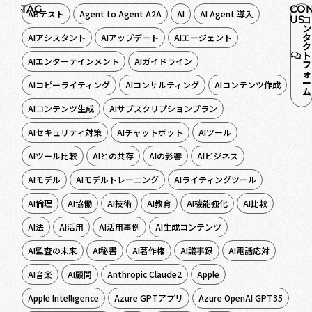
TAG
CON
ABテスト
Agent to Agent A2A
AI
AI Agent 導入
US
コ
ン
タ
AIアシスタント
AIアップデート
AIエージェント
ク
ト
AIエンターテインメント
AIガイドライン
フ
ォ
ー
AIコピーライティング
AIコンサルティング
AIコンテンツ作成
ム
AIコンテンツ生成
AIサブスクリプションプラン
AIセキュリティ対策
AIチャットボット
AIツール
AIツール比較
AIとの共存
AIの影響
AIビジネス
AIモデル
AIモデルトレーニング
AIライティングツール
AI倫理
AI協働
AI技術
AI教育
AI機能強化
AI比較
AI法
AI活用
AI活用事例
AI生成コンテンツ
AI監査の未来
AI秘書
AI著作権
AI議事録
AI電話応対
AI音楽
AI顧問
Anthropic Claude2
Apple
Apple Intelligence
Azure GPTアプリ
Azure OpenAI GPT35