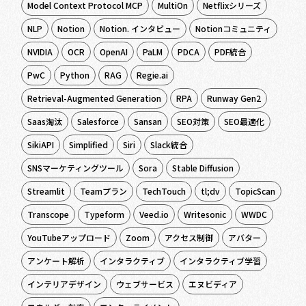
Model Context Protocol MCP
MultiOn
Netflixシリーズ
NLP
Notion
Notion. インタビュー
Notionコミュニティ
NVIDIA
OCR
OpenAI
PaLM
PDCA
PDF統合
PwC
Python
RAG
Regie.ai
Retrieval-Augmented Generation
RPA
Runway Gen2
Saas淘汰
Salesforce
Sansan
SEO対策
SEO最適化
SikiAPI
Simplified
Siri
Slack統合
SNSマーケティングツール
Sora
Stable Diffusion
Streamlit
Teamプラン
TechTouch
tl;dv
TopicScan
Transcope
Typeform
Veed.io
Writesonic
WWDC
YouTubeアップロード
Zoom
アクセス制御
アバター
アンケート解析
インタラクティブ
インタラクティブ学習
インテリアデザイン
ウェブサービス
エヌビディア