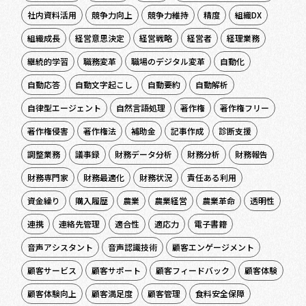
社内資料活用
競争力向上
競争力維持
精度
組織DX
組織成長
経営意思決定
経営戦略
経営者
経理業務
継続的学習
職務変革
職場のデジタル変革
自動化
自動応答
自動文字起こし
自動要約
自動解析
自律型エージェント
自然言語処理
著作権
著作権フリー
著作権侵害
著作権法
補助金
記事作成
診断支援
調整業務
議事録
財務データ分析
財務分析
財務報告
財務専門家
財務最適化
財務状況
責任ある利用
資金繰り
購入履歴
農業
農業経営
農業革命
透明性
連携
連絡先管理
適合性
適応力
電子書籍
音声アシスタント
音声認識技術
顧客エンゲージメント
顧客サービス
顧客サポート
顧客フィードバック
顧客体験
顧客体験向上
顧客満足度
顧客管理
食料安全保障