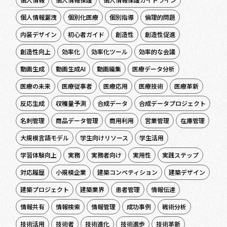
個人情報漏洩
個別化医療
個別指導
倫理的問題
内装デザイン
初心者ガイド
創造性
創造性促進
創造性向上
効率化
効率化ツール
効率的な会議
動画生成
動画生成AI
動画編集
医療データ分析
医療の未来
医療従事者
医療応用
医療技術
医療革新
反応生成
収穫量予測
合成データ
合成データプロジェクト
名刺管理
商品データ管理
商用利用
営業管理
在庫管理
大規模言語モデル
学生向けリソース
学生活用
学習体験向上
実務
実務者向け
実用性
実践ステップ
対応履歴
小規模企業
建築コンペティション
建築デザイン
建築プロジェクト
建築業界
患者管理
情報伝達
情報共有
情報検索
情報管理
成功事例
戦術分析
技術活用
技術者
技術進化
技術進歩
技術革新