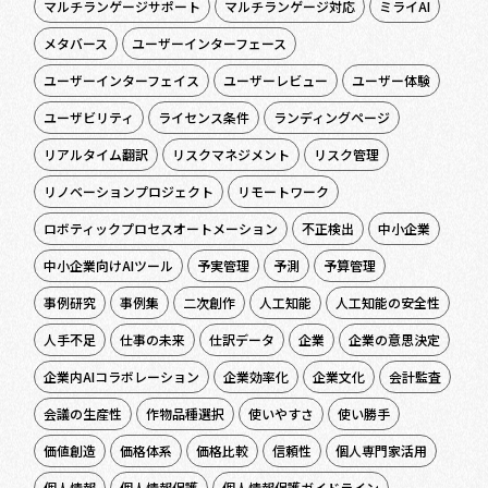
マルチランゲージサポート
マルチランゲージ対応
ミライAI
メタバース
ユーザーインターフェース
ユーザーインターフェイス
ユーザーレビュー
ユーザー体験
ユーザビリティ
ライセンス条件
ランディングページ
リアルタイム翻訳
リスクマネジメント
リスク管理
リノベーションプロジェクト
リモートワーク
ロボティックプロセスオートメーション
不正検出
中小企業
中小企業向けAIツール
予実管理
予測
予算管理
事例研究
事例集
二次創作
人工知能
人工知能の安全性
人手不足
仕事の未来
仕訳データ
企業
企業の意思決定
企業内AIコラボレーション
企業効率化
企業文化
会計監査
会議の生産性
作物品種選択
使いやすさ
使い勝手
価値創造
価格体系
価格比較
信頼性
個人専門家活用
個人情報
個人情報保護
個人情報保護ガイドライン