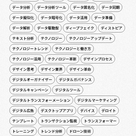
データ分析
データ分析ツール
データ匿名化
データ同期
データ擬似化
データ暗号化
データ活用
データ準備
データ解析
データ駆動型
ディープフェイク
ディストピア
テキスト分析
テクノロジー
テクノロジーアップデート
テクノロジートレンド
テクノロジーと働き方
テクノロジー活用
テクノロジー革新
デザインプロセス
デザイン思考
デザイン業界
デザイン革命
デジタルオーガナイザー
デジタルガバナンス
デジタルキャンペーン
デジタルツール
デジタルトランスフォーメーション
デジタルマーケティング
デジタル広告
デスクトップアプリ
デバイス
デロイト
テンプレート
トランザクション監視
トランスフォーマー
トレーニング
トレンド分析
ドローン技術