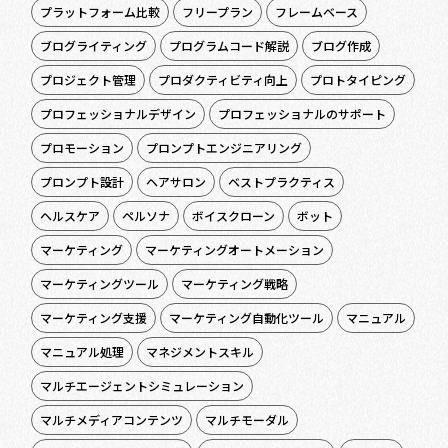
プラットフォーム比較
フリープラン
フレームベース
ブログライティング
プログラムコード解説
ブログ作成
プロジェクト管理
プロダクティビティ向上
プロトタイピング
プロフェッショナルデザイン
プロフェッショナルのサポート
プロモーション
プロンプトエンジニアリング
プロンプト設計
ヘアサロン
ベストプラクティス
ヘルスケア
ペルソナ
ボイスクローン
ボット
マーケティング
マーケティングオートメーション
マーケティングツール
マーケティング戦略
マーケティング支援
マーケティング自動化ツール
マニュアル
マニュアル処理
マネジメントスキル
マルチエージェントシミュレーション
マルチメディアコンテンツ
マルチモーダル