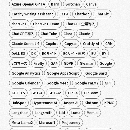
Azure OpenAI GPT4
Bard
Botchan
Canva
Catchy writing assistant
CCPA
Chatbot
ChatGit
chatGPT
ChatGPT Team
ChatGPT企業導入
ChatGPT導入
ChatTube
Clara
Claude
Claude Sonnet 4
Copilot
Copy.ai
Craftly AI
CRM
DALL-E3
DX
ECサイト
ECサイト運営
EU
EY
eコマース
Firefly
GA4
GDPR
Glean.ai
Google
Google Analytics
Google Apps Script
Google Bard
Google Calendar
Google Meet
Google PaLM2
GPT
GPT 3.5
GPT-4
GPT-4o
GPT4
GPTeam
HubSpot
Hypotenuse AI
Jasper AI
Kintone
KPMG
Langchain
Langsmith
LLM
Luma
Mem.ai
Meta Llama2
Microsoft
Midjourney