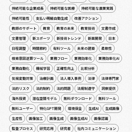
持続可能な企業成長
持続可能な医療
持続可能な農業実践
持続可能性
支払い明細自動生成
改善アクション
教師のサポート
教育
教育の未来
教育技術
文書作成
文書管理
新スポーツ
新技術トレンド
新薬開発
日本
日程調整
時間節約
有料ツール
未来の建築
柔軟性
検索意図逆算ツール
業務フロー
業務効率化
業務効率化AI
業務自動化
機械学習
正確性向上
比較分析
気候変動対策
治療計画
法人導入事例
法律
法律専門家
法的リスク
法的制約
法的問題
法規制遵守
洞察提供
海外投資
潜在空間モデル
無料ダウンロード
無料ツール
無料ユーザー
特化GPT開発
環境保全
生成AI
生成画像
生産性
画像加工
画像生成
画像生成AI
画像認識
監査プロセス
研究応用
研究者
社内コミュニケーション