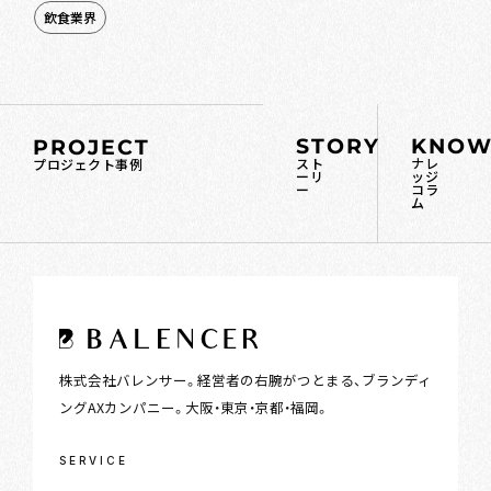
飲食業界
STORY
KNOW
PROJECT
スト
ナレ
プロジェクト事例
ーリ
ッジ
ー
コラ
ム
株式会社バレンサー。経営者の右腕がつとまる、ブランディ
ングAXカンパニー。大阪・東京・京都・福岡。
SERVICE