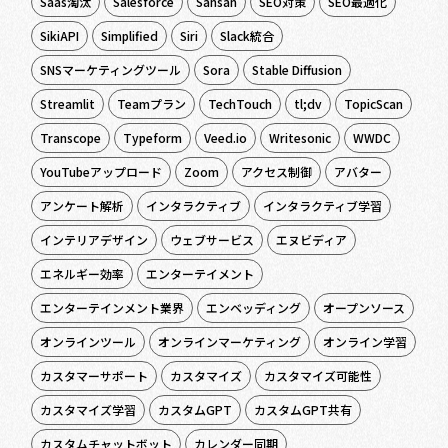
Saas淘汰
Salesforce
Sansan
SEO対策
SEO最適化
SikiAPI
Simplified
Siri
Slack統合
SNSマーケティングツール
Sora
Stable Diffusion
Streamlit
Teamプラン
TechTouch
tl;dv
TopicScan
Transcope
Typeform
Veed.io
Writesonic
WWDC
YouTubeアップロード
Zoom
アクセス制御
アバター
アンケート解析
インタラクティブ
インタラクティブ学習
インテリアデザイン
ウェブサービス
エヌビディア
エネルギー効率
エンターテイメント
エンターテインメント業界
エンベッディング
オープンソース
オンラインツール
オンラインマーケティング
オンライン学習
カスタマーサポート
カスタマイズ
カスタマイズ可能性
カスタマイズ学習
カスタムGPT
カスタムGPT共有
カスタムチャットボット
カレンダー同期