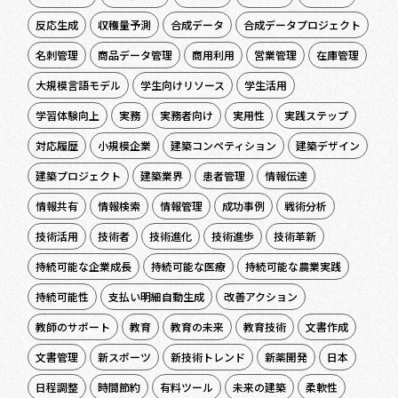
反応生成
収穫量予測
合成データ
合成データプロジェクト
名刺管理
商品データ管理
商用利用
営業管理
在庫管理
大規模言語モデル
学生向けリソース
学生活用
学習体験向上
実務
実務者向け
実用性
実践ステップ
対応履歴
小規模企業
建築コンペティション
建築デザイン
建築プロジェクト
建築業界
患者管理
情報伝達
情報共有
情報検索
情報管理
成功事例
戦術分析
技術活用
技術者
技術進化
技術進歩
技術革新
持続可能な企業成長
持続可能な医療
持続可能な農業実践
持続可能性
支払い明細自動生成
改善アクション
教師のサポート
教育
教育の未来
教育技術
文書作成
文書管理
新スポーツ
新技術トレンド
新薬開発
日本
日程調整
時間節約
有料ツール
未来の建築
柔軟性