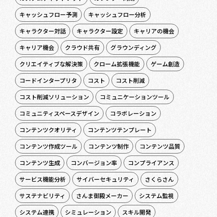
キャッシュフロー予測
キャッシュフロー分析
キャラクター対話
キャラクター設定
キャリアの機会
キャリア機会
クラウド共有
グラウンディング
クリエイティブな解決策
クローム拡張機能
ゲーム創造
コードインタープリタ
コスト
コスト削減
コスト削減ソリューション
コミュニケーションツール
コミュニティスペースデザイン
コラボレーション
コンテンツクオリティ
コンテンツテンプレート
コンテンツ作成ツール
コンテンツ制作
コンテンツ品質
コンテンツ生成
コンバージョン率
コンプライアンス
サービス機能分析
サイバーセキュリティ
さくらさん
サステナビリティ
さんま御殿メーカー
システム監視
システム連携
シミュレーション
スキル開発