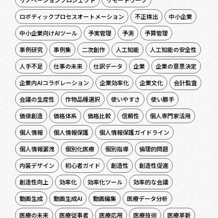
ロボティックプロセスオートメーション
不正検出
中小企業
中小企業向けAIツール
予実管理
予測
予算管理
事例研究
事例集
二次創作
人工知能
人工知能の安全性
人手不足
仕事の未来
仕訳データ
企業
企業の意思決定
企業内AIコラボレーション
企業効率化
企業文化
会計監査
会議の生産性
作物品種選択
使いやすさ
使い勝手
価値創造
価格体系
価格比較
信頼性
個人専門家活用
個人情報
個人情報保護
個人情報保護ガイドライン
個人情報漏洩
個別化医療
個別指導
倫理的問題
内装デザイン
初心者ガイド
創造性
創造性促進
創造性向上
効率化
効率化ツール
効率的な会議
動画生成
動画生成AI
動画編集
医療データ分析
医療の未来
医療従事者
医療応用
医療技術
医療革新