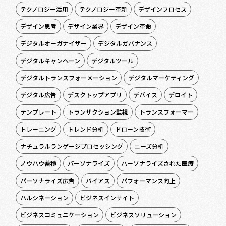
テクノロジー活用
テクノロジー革新
デザインプロセス
デザイン思考
デザイン業界
デザイン革命
デジタルオーガナイザー
デジタルガバナンス
デジタルキャンペーン
デジタルツール
デジタルトランスフォーメーション
デジタルマーケティング
デジタル広告
デスクトップアプリ
デバイス
デロイト
テンプレート
トランザクション監視
トランスフォーマー
トレーニング
トレンド分析
ドローン技術
ナチュラルランゲージプロセッシング
ニーズ分析
ノウハウ蓄積
パーソナライズ
パーソナライズされた医療
パーソナライズ広告
バイアス
パフォーマンス向上
ハルシネーション
ビジネスインサイト
ビジネスコミュニケーション
ビジネスソリューション