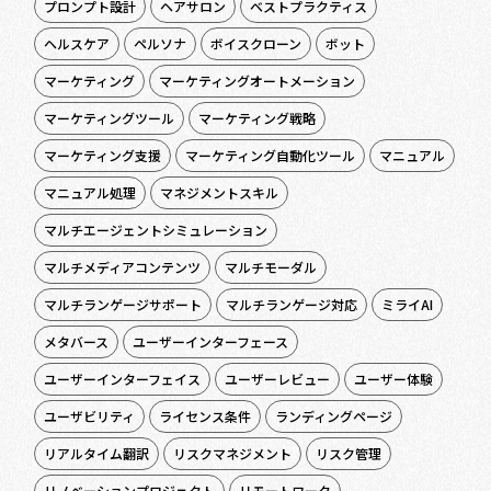
プロンプト設計
ヘアサロン
ベストプラクティス
ヘルスケア
ペルソナ
ボイスクローン
ボット
マーケティング
マーケティングオートメーション
マーケティングツール
マーケティング戦略
マーケティング支援
マーケティング自動化ツール
マニュアル
マニュアル処理
マネジメントスキル
マルチエージェントシミュレーション
マルチメディアコンテンツ
マルチモーダル
マルチランゲージサポート
マルチランゲージ対応
ミライAI
メタバース
ユーザーインターフェース
ユーザーインターフェイス
ユーザーレビュー
ユーザー体験
ユーザビリティ
ライセンス条件
ランディングページ
リアルタイム翻訳
リスクマネジメント
リスク管理
リノベーションプロジェクト
リモートワーク