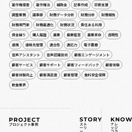
著作権侵害
著作権法
補助金
記事作成
診断支援
調整業務
議事録
財務データ分析
財務分析
財務報告
財務専門家
財務最適化
財務状況
責任ある利用
資金繰り
購入履歴
農業
農業経営
農業革命
透明性
連携
連絡先管理
適合性
適応力
電子書籍
音声アシスタント
音声認識技術
顧客エンゲージメント
顧客サービス
顧客サポート
顧客フィードバック
顧客体験
顧客体験向上
顧客満足度
顧客管理
食料安全保障
飲食業界
STORY
KNOW
PROJECT
スト
ナレ
プロジェクト事例
ーリ
ッジ
ー
コラ