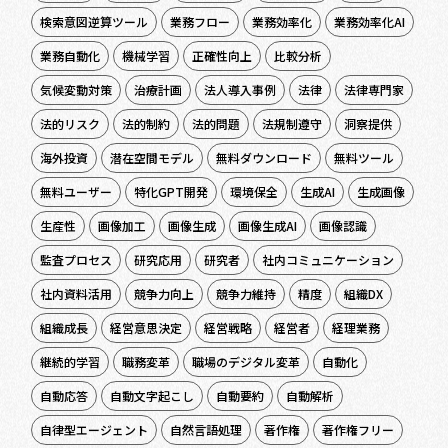
検索意図逆算ツール
業務フロー
業務効率化
業務効率化AI
業務自動化
機械学習
正確性向上
比較分析
気候変動対策
治療計画
法人導入事例
法律
法律専門家
法的リスク
法的制約
法的問題
法規制遵守
洞察提供
海外投資
潜在空間モデル
無料ダウンロード
無料ツール
無料ユーザー
特化GPT開発
環境保全
生成AI
生成画像
生産性
画像加工
画像生成
画像生成AI
画像認識
監査プロセス
研究応用
研究者
社内コミュニケーション
社内資料活用
競争力向上
競争力維持
精度
組織DX
組織成長
経営意思決定
経営戦略
経営者
経理業務
継続的学習
職務変革
職場のデジタル変革
自動化
自動応答
自動文字起こし
自動要約
自動解析
自律型エージェント
自然言語処理
著作権
著作権フリー