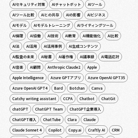
AIセキュリティ対策
AIチャットボット
AIツール
AIツール比較
AIとの共存
AIの影響
AIビジネス
AIモデル
AIモデルトレーニング
AIライティングツール
AI倫理
AI協働
AI技術
AI教育
AI機能強化
AI比較
AI法
AI活用
AI活用事例
AI生成コンテンツ
AI監査の未来
AI秘書
AI著作権
AI議事録
AI電話応対
AI音楽
AI顧問
Anthropic Claude2
Apple
Apple Intelligence
Azure GPTアプリ
Azure OpenAI GPT35
Azure OpenAI GPT4
Bard
Botchan
Canva
Catchy writing assistant
CCPA
Chatbot
ChatGit
chatGPT
ChatGPT Team
ChatGPT企業導入
ChatGPT導入
ChatTube
Clara
Claude
Claude Sonnet 4
Copilot
Copy.ai
Craftly AI
CRM