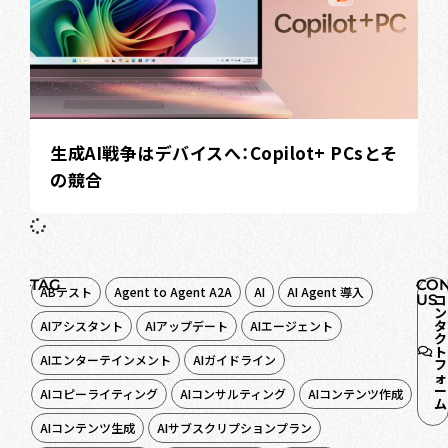
生成AI戦争はデバイスへ：Copilot+ PCsとそ
の競合
TAG
CON
ABテスト
Agent to Agent A2A
AI
AI Agent 導入
US
コ
ン
タ
AIアシスタント
AIアップデート
AIエージェント
ク
ト
AIエンターテインメント
AIガイドライン
フ
ォ
ー
AIコピーライティング
AIコンサルティング
AIコンテンツ作成
ム
AIコンテンツ生成
AIサブスクリプションプラン