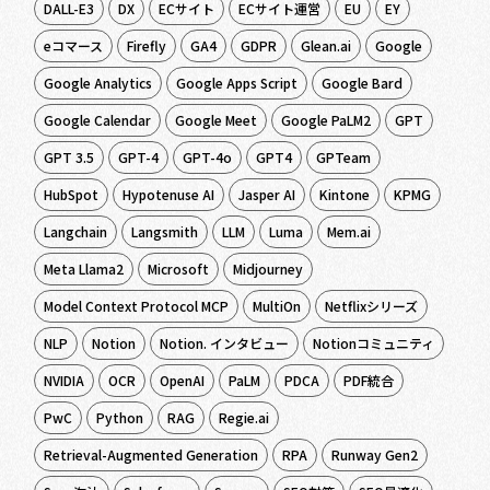
DALL-E3
DX
ECサイト
ECサイト運営
EU
EY
eコマース
Firefly
GA4
GDPR
Glean.ai
Google
Google Analytics
Google Apps Script
Google Bard
Google Calendar
Google Meet
Google PaLM2
GPT
GPT 3.5
GPT-4
GPT-4o
GPT4
GPTeam
HubSpot
Hypotenuse AI
Jasper AI
Kintone
KPMG
Langchain
Langsmith
LLM
Luma
Mem.ai
Meta Llama2
Microsoft
Midjourney
Model Context Protocol MCP
MultiOn
Netflixシリーズ
NLP
Notion
Notion. インタビュー
Notionコミュニティ
NVIDIA
OCR
OpenAI
PaLM
PDCA
PDF統合
PwC
Python
RAG
Regie.ai
Retrieval-Augmented Generation
RPA
Runway Gen2