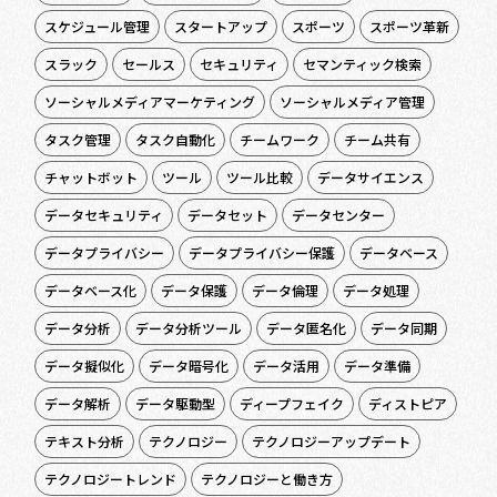
スケジュール管理
スタートアップ
スポーツ
スポーツ革新
スラック
セールス
セキュリティ
セマンティック検索
ソーシャルメディアマーケティング
ソーシャルメディア管理
タスク管理
タスク自動化
チームワーク
チーム共有
チャットボット
ツール
ツール比較
データサイエンス
データセキュリティ
データセット
データセンター
データプライバシー
データプライバシー保護
データベース
データベース化
データ保護
データ倫理
データ処理
データ分析
データ分析ツール
データ匿名化
データ同期
データ擬似化
データ暗号化
データ活用
データ準備
データ解析
データ駆動型
ディープフェイク
ディストピア
テキスト分析
テクノロジー
テクノロジーアップデート
テクノロジートレンド
テクノロジーと働き方