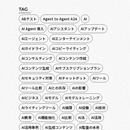
TAG
ABテスト
Agent to Agent A2A
AI
AI Agent 導入
AIアシスタント
AIアップデート
AIエージェント
AIエンターテインメント
AIガイドライン
AIコピーライティング
AIコンサルティング
AIコンテンツ作成
AIコンテンツ生成
AIサブスクリプションプラン
AIセキュリティ対策
AIチャットボット
AIツール
AIツール比較
AIとの共存
AIの影響
AIビジネス
AIモデル
AIモデルトレーニング
AIライティングツール
AI倫理
AI協働
AI技術
AI教育
AI機能強化
AI比較
AI法
AI活用
AI活用事例
AI生成コンテンツ
AI監査の未来