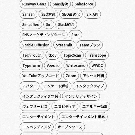
Runway Gen2
Saas淘汰
Salesforce
Sansan
SEO対策
SEO最適化
SikiAPI
Simplified
Siri
Slack統合
SNSマーケティングツール
Sora
Stable Diffusion
Streamlit
Teamプラン
TechTouch
tl;dv
TopicScan
Transcope
Typeform
Veed.io
Writesonic
WWDC
YouTubeアップロード
Zoom
アクセス制御
アバター
アンケート解析
インタラクティブ
インタラクティブ学習
インテリアデザイン
ウェブサービス
エヌビディア
エネルギー効率
エンターテイメント
エンターテインメント業界
エンベッディング
オープンソース