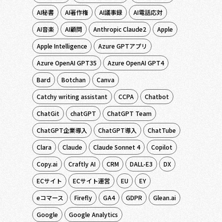
AI秘書
AI著作権
AI議事録
AI電話応対
AI音楽
AI顧問
Anthropic Claude2
Apple
Apple Intelligence
Azure GPTアプリ
Azure OpenAI GPT35
Azure OpenAI GPT4
Bard
Botchan
Canva
Catchy writing assistant
CCPA
Chatbot
ChatGit
chatGPT
ChatGPT Team
ChatGPT企業導入
ChatGPT導入
ChatTube
Clara
Claude
Claude Sonnet 4
Copilot
Copy.ai
Craftly AI
CRM
DALL-E3
DX
ECサイト
ECサイト運営
EU
EY
eコマース
Firefly
GA4
GDPR
Glean.ai
Google
Google Analytics