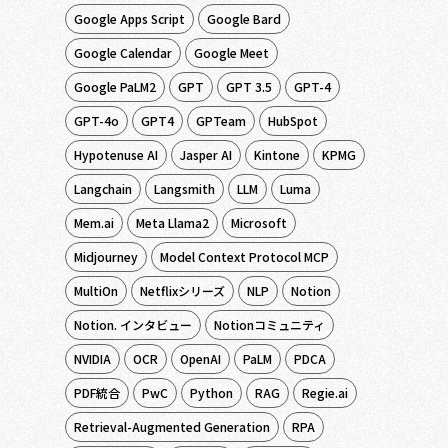
Google Apps Script
Google Bard
Google Calendar
Google Meet
Google PaLM2
GPT
GPT 3.5
GPT-4
GPT-4o
GPT4
GPTeam
HubSpot
Hypotenuse AI
Jasper AI
Kintone
KPMG
Langchain
Langsmith
LLM
Luma
Mem.ai
Meta Llama2
Microsoft
Midjourney
Model Context Protocol MCP
MultiOn
Netflixシリーズ
NLP
Notion
Notion. インタビュー
Notionコミュニティ
NVIDIA
OCR
OpenAI
PaLM
PDCA
PDF統合
PwC
Python
RAG
Regie.ai
Retrieval-Augmented Generation
RPA