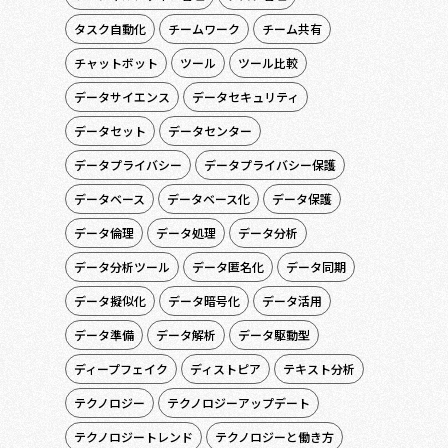
タスク自動化
チームワーク
チーム共有
チャットボット
ツール
ツール比較
データサイエンス
データセキュリティ
データセット
データセンター
データプライバシー
データプライバシー保護
データベース
データベース化
データ保護
データ倫理
データ処理
データ分析
データ分析ツール
データ匿名化
データ同期
データ擬似化
データ暗号化
データ活用
データ準備
データ解析
データ駆動型
ディープフェイク
ディストピア
テキスト分析
テクノロジー
テクノロジーアップデート
テクノロジートレンド
テクノロジーと働き方