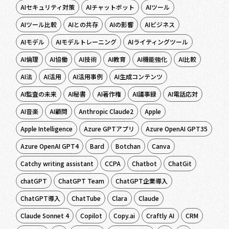
AIセキュリティ対策
AIチャットボット
AIツール
AIツール比較
AIとの共存
AIの影響
AIビジネス
AIモデル
AIモデルトレーニング
AIライティングツール
AI倫理
AI協働
AI技術
AI教育
AI機能強化
AI比較
AI法
AI活用
AI活用事例
AI生成コンテンツ
AI監査の未来
AI秘書
AI著作権
AI議事録
AI電話応対
AI音楽
AI顧問
Anthropic Claude2
Apple
Apple Intelligence
Azure GPTアプリ
Azure OpenAI GPT35
Azure OpenAI GPT4
Bard
Botchan
Canva
Catchy writing assistant
CCPA
Chatbot
ChatGit
chatGPT
ChatGPT Team
ChatGPT企業導入
ChatGPT導入
ChatTube
Clara
Claude
Claude Sonnet 4
Copilot
Copy.ai
Craftly AI
CRM