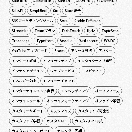
Saas淘汰
Salesforce
Sansan
SEO対策
SEO最適化
SikiAPI
Simplified
Siri
Slack統合
SNSマーケティングツール
Sora
Stable Diffusion
Streamlit
Teamプラン
TechTouch
tl;dv
TopicScan
Transcope
Typeform
Veed.io
Writesonic
WWDC
YouTubeアップロード
Zoom
アクセス制御
アバター
アンケート解析
インタラクティブ
インタラクティブ学習
インテリアデザイン
ウェブサービス
エヌビディア
エネルギー効率
エンターテイメント
エンターテインメント業界
エンベッディング
オープンソース
オンラインツール
オンラインマーケティング
オンライン学習
カスタマーサポート
カスタマイズ
カスタマイズ可能性
カスタマイズ学習
カスタムGPT
カスタムGPT共有
カスタムチャットボット
カレンダー同期