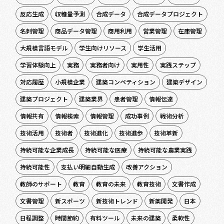
反応生成
収穫量予測
合成データ
合成データプロジェクト
名刺管理
商品データ管理
商用利用
営業管理
在庫管理
大規模言語モデル
学生向けリソース
学生活用
学習体験向上
実務
実務者向け
実用性
実践ステップ
対応履歴
小規模企業
建築コンペティション
建築デザイン
建築プロジェクト
建築業界
患者管理
情報伝達
情報共有
情報検索
情報管理
成功事例
戦術分析
技術活用
技術者
技術進化
技術進歩
技術革新
持続可能な企業成長
持続可能な医療
持続可能な農業実践
持続可能性
支払い明細自動生成
改善アクション
教師のサポート
教育
教育の未来
教育技術
文書作成
文書管理
新スポーツ
新技術トレンド
新薬開発
日本
日程調整
時間節約
有料ツール
未来の建築
柔軟性