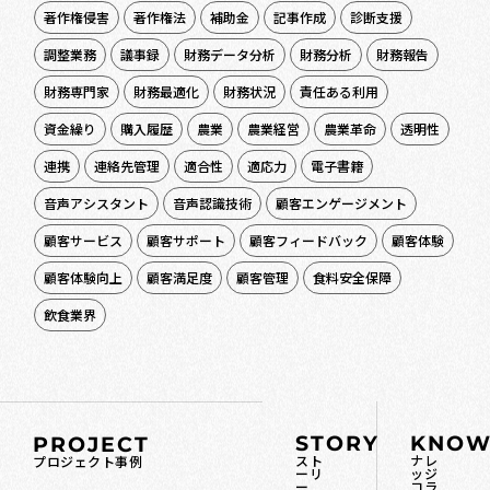
著作権侵害
著作権法
補助金
記事作成
診断支援
調整業務
議事録
財務データ分析
財務分析
財務報告
財務専門家
財務最適化
財務状況
責任ある利用
資金繰り
購入履歴
農業
農業経営
農業革命
透明性
連携
連絡先管理
適合性
適応力
電子書籍
音声アシスタント
音声認識技術
顧客エンゲージメント
顧客サービス
顧客サポート
顧客フィードバック
顧客体験
顧客体験向上
顧客満足度
顧客管理
食料安全保障
飲食業界
STORY
KNOW
PROJECT
スト
ナレ
プロジェクト事例
ーリ
ッジ
ー
コラ