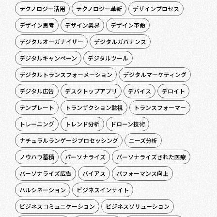
テクノロジー活用
テクノロジー革新
デザインプロセス
デザイン思考
デザイン業界
デザイン革命
デジタルオーガナイザー
デジタルガバナンス
デジタルキャンペーン
デジタルツール
デジタルトランスフォーメーション
デジタルマーケティング
デジタル広告
デスクトップアプリ
デバイス
デロイト
テンプレート
トランザクション監視
トランスフォーマー
トレーニング
トレンド分析
ドローン技術
ナチュラルランゲージプロセッシング
ニーズ分析
ノウハウ蓄積
パーソナライズ
パーソナライズされた医療
パーソナライズ広告
バイアス
パフォーマンス向上
ハルシネーション
ビジネスインサイト
ビジネスコミュニケーション
ビジネスソリューション