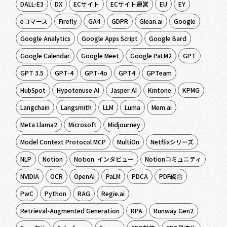
DALL-E3
DX
ECサイト
ECサイト運営
EU
EY
eコマース
Firefly
GA4
GDPR
Glean.ai
Google
Google Analytics
Google Apps Script
Google Bard
Google Calendar
Google Meet
Google PaLM2
GPT
GPT 3.5
GPT-4
GPT-4o
GPT4
GPTeam
HubSpot
Hypotenuse AI
Jasper AI
Kintone
KPMG
Langchain
Langsmith
LLM
Luma
Mem.ai
Meta Llama2
Microsoft
Midjourney
Model Context Protocol MCP
MultiOn
Netflixシリーズ
NLP
Notion
Notion. インタビュー
Notionコミュニティ
NVIDIA
OCR
OpenAI
PaLM
PDCA
PDF統合
PwC
Python
RAG
Regie.ai
Retrieval-Augmented Generation
RPA
Runway Gen2