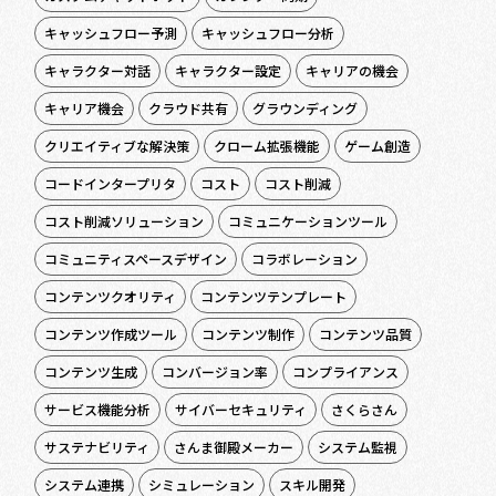
キャッシュフロー予測
キャッシュフロー分析
キャラクター対話
キャラクター設定
キャリアの機会
キャリア機会
クラウド共有
グラウンディング
クリエイティブな解決策
クローム拡張機能
ゲーム創造
コードインタープリタ
コスト
コスト削減
コスト削減ソリューション
コミュニケーションツール
コミュニティスペースデザイン
コラボレーション
コンテンツクオリティ
コンテンツテンプレート
コンテンツ作成ツール
コンテンツ制作
コンテンツ品質
コンテンツ生成
コンバージョン率
コンプライアンス
サービス機能分析
サイバーセキュリティ
さくらさん
サステナビリティ
さんま御殿メーカー
システム監視
システム連携
シミュレーション
スキル開発