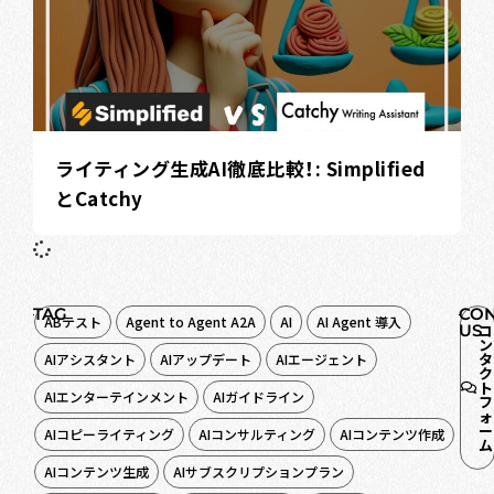
ライティング生成AI徹底比較！: Simplified
とCatchy
TAG
CON
ABテスト
Agent to Agent A2A
AI
AI Agent 導入
US
コ
ン
タ
AIアシスタント
AIアップデート
AIエージェント
ク
ト
AIエンターテインメント
AIガイドライン
フ
ォ
ー
AIコピーライティング
AIコンサルティング
AIコンテンツ作成
ム
AIコンテンツ生成
AIサブスクリプションプラン