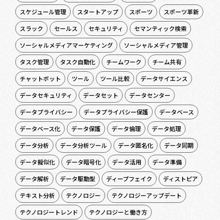
スケジュール管理
スタートアップ
スポーツ
スポーツ革新
スラック
セールス
セキュリティ
セマンティック検索
ソーシャルメディアマーケティング
ソーシャルメディア管理
タスク管理
タスク自動化
チームワーク
チーム共有
チャットボット
ツール
ツール比較
データサイエンス
データセキュリティ
データセット
データセンター
データプライバシー
データプライバシー保護
データベース
データベース化
データ保護
データ倫理
データ処理
データ分析
データ分析ツール
データ匿名化
データ同期
データ擬似化
データ暗号化
データ活用
データ準備
データ解析
データ駆動型
ディープフェイク
ディストピア
テキスト分析
テクノロジー
テクノロジーアップデート
テクノロジートレンド
テクノロジーと働き方