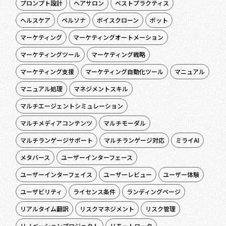
プロンプト設計
ヘアサロン
ベストプラクティス
ヘルスケア
ペルソナ
ボイスクローン
ボット
マーケティング
マーケティングオートメーション
マーケティングツール
マーケティング戦略
マーケティング支援
マーケティング自動化ツール
マニュアル
マニュアル処理
マネジメントスキル
マルチエージェントシミュレーション
マルチメディアコンテンツ
マルチモーダル
マルチランゲージサポート
マルチランゲージ対応
ミライAI
メタバース
ユーザーインターフェース
ユーザーインターフェイス
ユーザーレビュー
ユーザー体験
ユーザビリティ
ライセンス条件
ランディングページ
リアルタイム翻訳
リスクマネジメント
リスク管理
リノベーションプロジェクト
リモートワーク