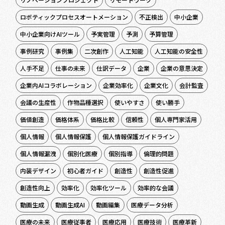
ロボティックプロセスオートメーション
不正検出
中小企業
中小企業向けAIツール
予実管理
予測
予算管理
事例研究
事例集
二次創作
人工知能
人工知能の安全性
人手不足
仕事の未来
仕訳データ
企業
企業の意思決定
企業内AIコラボレーション
企業効率化
企業文化
会計監査
会議の生産性
作物品種選択
使いやすさ
使い勝手
価値創造
価格体系
価格比較
信頼性
個人専門家活用
個人情報
個人情報保護
個人情報保護ガイドライン
個人情報漏洩
個別化医療
個別指導
倫理的問題
内装デザイン
初心者ガイド
創造性
創造性促進
創造性向上
効率化
効率化ツール
効率的な会議
動画生成
動画生成AI
動画編集
医療データ分析
医療の未来
医療従事者
医療応用
医療技術
医療革新