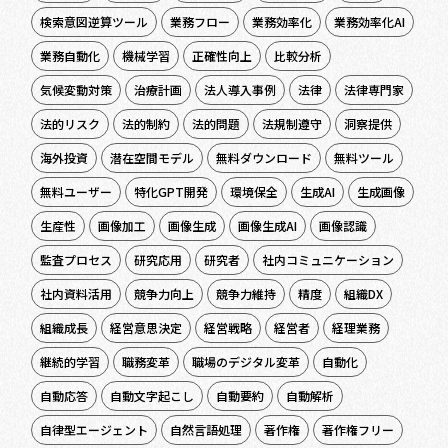
検索意図逆算ツール
業務フロー
業務効率化
業務効率化AI
業務自動化
機械学習
正確性向上
比較分析
気候変動対策
治療計画
法人導入事例
法律
法律専門家
法的リスク
法的制約
法的問題
法規制遵守
洞察提供
海外投資
潜在空間モデル
無料ダウンロード
無料ツール
無料ユーザー
特化GPT開発
環境保全
生成AI
生成画像
生産性
画像加工
画像生成
画像生成AI
画像認識
監査プロセス
研究応用
研究者
社内コミュニケーション
社内資料活用
競争力向上
競争力維持
精度
組織DX
組織成長
経営意思決定
経営戦略
経営者
経理業務
継続的学習
職務変革
職場のデジタル変革
自動化
自動応答
自動文字起こし
自動要約
自動解析
自律型エージェント
自然言語処理
著作権
著作権フリー