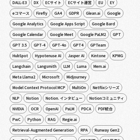
DALL-E3
DX
ECサイト
ECサイト運営
EU
EY
eコマース
Firefly
GA4
GDPR
Glean.ai
Google
Google Analytics
Google Apps Script
Google Bard
Google Calendar
Google Meet
Google PaLM2
GPT
GPT 3.5
GPT-4
GPT-4o
GPT4
GPTeam
HubSpot
Hypotenuse AI
Jasper AI
Kintone
KPMG
Langchain
Langsmith
LLM
Luma
Mem.ai
Meta Llama2
Microsoft
Midjourney
Model Context Protocol MCP
MultiOn
Netflixシリーズ
NLP
Notion
Notion. インタビュー
Notionコミュニティ
NVIDIA
OCR
OpenAI
PaLM
PDCA
PDF統合
PwC
Python
RAG
Regie.ai
Retrieval-Augmented Generation
RPA
Runway Gen2