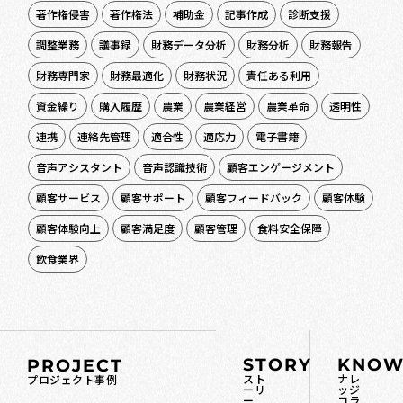
著作権侵害
著作権法
補助金
記事作成
診断支援
調整業務
議事録
財務データ分析
財務分析
財務報告
財務専門家
財務最適化
財務状況
責任ある利用
資金繰り
購入履歴
農業
農業経営
農業革命
透明性
連携
連絡先管理
適合性
適応力
電子書籍
音声アシスタント
音声認識技術
顧客エンゲージメント
顧客サービス
顧客サポート
顧客フィードバック
顧客体験
顧客体験向上
顧客満足度
顧客管理
食料安全保障
飲食業界
STORY
KNOW
PROJECT
スト
ナレ
プロジェクト事例
ーリ
ッジ
ー
コラ