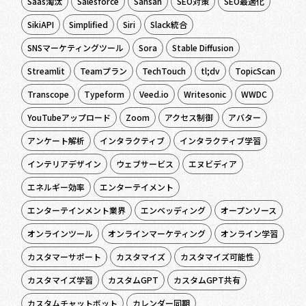
Saas淘汰
Salesforce
Sansan
SEO対策
SEO最適化
SikiAPI
Simplified
Siri
Slack統合
SNSマーケティングツール
Sora
Stable Diffusion
Streamlit
Teamプラン
TechTouch
tl;dv
TopicScan
Transcope
Typeform
Veed.io
Writesonic
WWDC
YouTubeアップロード
Zoom
アクセス制御
アバター
アンケート解析
インタラクティブ
インタラクティブ学習
インテリアデザイン
ウェブサービス
エヌビディア
エネルギー効率
エンターテイメント
エンターテインメント業界
エンベッディング
オープンソース
オンラインツール
オンラインマーケティング
オンライン学習
カスタマーサポート
カスタマイズ
カスタマイズ可能性
カスタマイズ学習
カスタムGPT
カスタムGPT共有
カスタムチャットボット
カレンダー同期