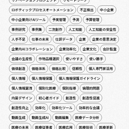
ロボティックプロセスオートメーション
不正検出
中小企業
中小企業向けAIツール
予実管理
予測
予算管理
事例研究
事例集
二次創作
人工知能
人工知能の安全性
人手不足
仕事の未来
仕訳データ
企業
企業の意思決定
企業内AIコラボレーション
企業効率化
企業文化
会計監査
会議の生産性
作物品種選択
使いやすさ
使い勝手
価値創造
価格体系
価格比較
信頼性
個人専門家活用
個人情報
個人情報保護
個人情報保護ガイドライン
個人情報漏洩
個別化医療
個別指導
倫理的問題
内装デザイン
初心者ガイド
創造性
創造性促進
創造性向上
効率化
効率化ツール
効率的な会議
動画生成
動画生成AI
動画編集
医療データ分析
医療の未来
医療従事者
医療応用
医療技術
医療革新