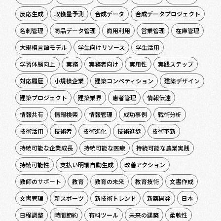
反応生成
収穫量予測
合成データ
合成データプロジェクト
名刺管理
商品データ管理
商用利用
営業管理
在庫管理
大規模言語モデル
学生向けリソース
学生活用
学習体験向上
実務
実務者向け
実用性
実践ステップ
対応履歴
小規模企業
建築コンペティション
建築デザイン
建築プロジェクト
建築業界
患者管理
情報伝達
情報共有
情報検索
情報管理
成功事例
戦術分析
技術活用
技術者
技術進化
技術進歩
技術革新
持続可能な企業成長
持続可能な医療
持続可能な農業実践
持続可能性
支払い明細自動生成
改善アクション
教師のサポート
教育
教育の未来
教育技術
文書作成
文書管理
新スポーツ
新技術トレンド
新薬開発
日本
日程調整
時間節約
有料ツール
未来の建築
柔軟性