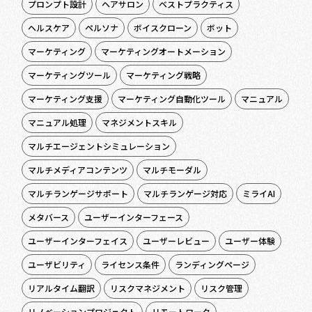
プロンプト設計
ヘアサロン
ベストプラクティス
ヘルスケア
ペルソナ
ボイスクローン
ボット
マーケティング
マーケティングオートメーション
マーケティングツール
マーケティング戦略
マーケティング支援
マーケティング自動化ツール
マニュアル
マニュアル処理
マネジメントスキル
マルチエージェントシミュレーション
マルチメディアコンテンツ
マルチモーダル
マルチランゲージサポート
マルチランゲージ対応
ミライAI
メタバース
ユーザーインターフェース
ユーザーインターフェイス
ユーザーレビュー
ユーザー体験
ユーザビリティ
ライセンス条件
ランディングページ
リアルタイム翻訳
リスクマネジメント
リスク管理
リノベーションプロジェクト
リモートワーク