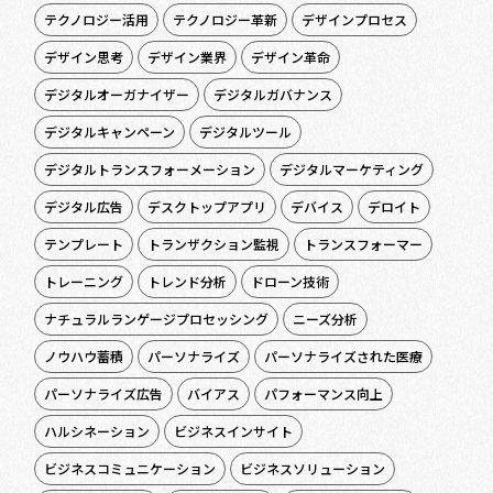
テクノロジー活用
テクノロジー革新
デザインプロセス
デザイン思考
デザイン業界
デザイン革命
デジタルオーガナイザー
デジタルガバナンス
デジタルキャンペーン
デジタルツール
デジタルトランスフォーメーション
デジタルマーケティング
デジタル広告
デスクトップアプリ
デバイス
デロイト
テンプレート
トランザクション監視
トランスフォーマー
トレーニング
トレンド分析
ドローン技術
ナチュラルランゲージプロセッシング
ニーズ分析
ノウハウ蓄積
パーソナライズ
パーソナライズされた医療
パーソナライズ広告
バイアス
パフォーマンス向上
ハルシネーション
ビジネスインサイト
ビジネスコミュニケーション
ビジネスソリューション