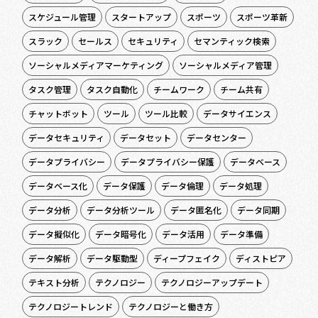
スケジュール管理
スタートアップ
スポーツ
スポーツ革新
スラック
セールス
セキュリティ
セマンティック検索
ソーシャルメディアマーケティング
ソーシャルメディア管理
タスク管理
タスク自動化
チームワーク
チーム共有
チャットボット
ツール
ツール比較
データサイエンス
データセキュリティ
データセット
データセンター
データプライバシー
データプライバシー保護
データベース
データベース化
データ保護
データ倫理
データ処理
データ分析
データ分析ツール
データ匿名化
データ同期
データ擬似化
データ暗号化
データ活用
データ準備
データ解析
データ駆動型
ディープフェイク
ディストピア
テキスト分析
テクノロジー
テクノロジーアップデート
テクノロジートレンド
テクノロジーと働き方