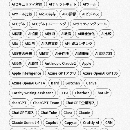
AIセキュリティ対策
AIチャットボット
AIツール
AIツール比較
AIとの共存
AIの影響
AIビジネス
AIモデル
AIモデルトレーニング
AIライティングツール
AI倫理
AI協働
AI技術
AI教育
AI機能強化
AI比較
AI法
AI活用
AI活用事例
AI生成コンテンツ
AI監査の未来
AI秘書
AI著作権
AI議事録
AI電話応対
AI音楽
AI顧問
Anthropic Claude2
Apple
Apple Intelligence
Azure GPTアプリ
Azure OpenAI GPT35
Azure OpenAI GPT4
Bard
Botchan
Canva
Catchy writing assistant
CCPA
Chatbot
ChatGit
chatGPT
ChatGPT Team
ChatGPT企業導入
ChatGPT導入
ChatTube
Clara
Claude
Claude Sonnet 4
Copilot
Copy.ai
Craftly AI
CRM