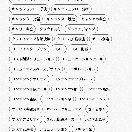
キャッシュフロー予測
キャッシュフロー分析
キャラクター対話
キャラクター設定
キャリアの機会
キャリア機会
クラウド共有
グラウンディング
クリエイティブな解決策
クローム拡張機能
ゲーム創造
コードインタープリタ
コスト
コスト削減
コスト削減ソリューション
コミュニケーションツール
コミュニティスペースデザイン
コラボレーション
コンテンツクオリティ
コンテンツテンプレート
コンテンツ作成ツール
コンテンツ制作
コンテンツ品質
コンテンツ生成
コンバージョン率
コンプライアンス
サービス機能分析
サイバーセキュリティ
さくらさん
サステナビリティ
さんま御殿メーカー
システム監視
システム連携
シミュレーション
スキル開発