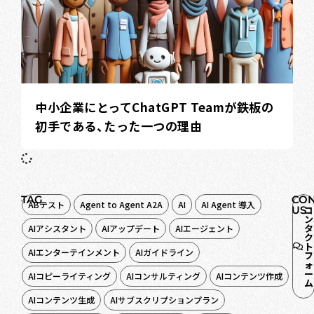
中小企業にとってChatGPT Teamが鉄板の
初手である、たった一つの理由
TAG
CON
ABテスト
Agent to Agent A2A
AI
AI Agent 導入
US
コ
ン
タ
AIアシスタント
AIアップデート
AIエージェント
ク
ト
AIエンターテインメント
AIガイドライン
フ
ォ
ー
AIコピーライティング
AIコンサルティング
AIコンテンツ作成
ム
AIコンテンツ生成
AIサブスクリプションプラン