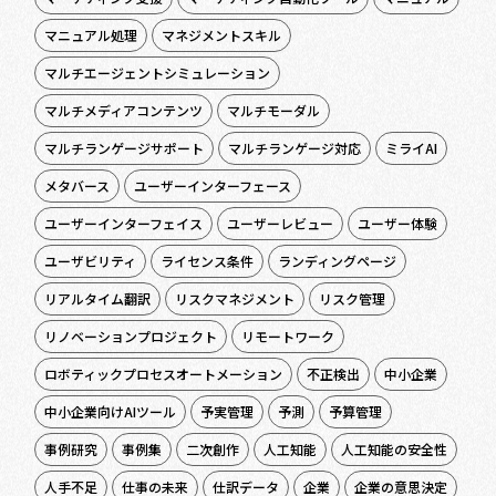
マニュアル処理
マネジメントスキル
マルチエージェントシミュレーション
マルチメディアコンテンツ
マルチモーダル
マルチランゲージサポート
マルチランゲージ対応
ミライAI
メタバース
ユーザーインターフェース
ユーザーインターフェイス
ユーザーレビュー
ユーザー体験
ユーザビリティ
ライセンス条件
ランディングページ
リアルタイム翻訳
リスクマネジメント
リスク管理
リノベーションプロジェクト
リモートワーク
ロボティックプロセスオートメーション
不正検出
中小企業
中小企業向けAIツール
予実管理
予測
予算管理
事例研究
事例集
二次創作
人工知能
人工知能の安全性
人手不足
仕事の未来
仕訳データ
企業
企業の意思決定