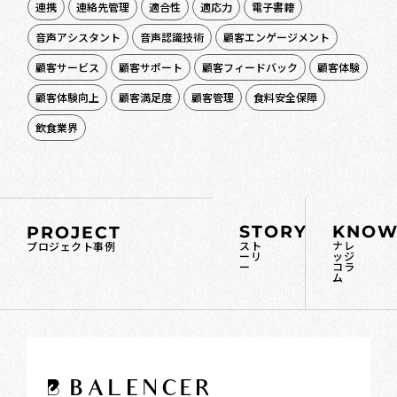
連携
連絡先管理
適合性
適応力
電子書籍
音声アシスタント
音声認識技術
顧客エンゲージメント
顧客サービス
顧客サポート
顧客フィードバック
顧客体験
顧客体験向上
顧客満足度
顧客管理
食料安全保障
飲食業界
STORY
KNOW
PROJECT
スト
ナレ
プロジェクト事例
ーリ
ッジ
ー
コラ
ム