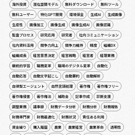
海外投資
潜在空間モデル
無料ダウンロード
無料ツール
無料ユーザー
特化GPT開発
環境保全
生成AI
生成画像
生産性
画像加工
画像生成
画像生成AI
画像認識
監査プロセス
研究応用
研究者
社内コミュニケーション
社内資料活用
競争力向上
競争力維持
精度
組織DX
組織成長
経営意思決定
経営戦略
経営者
経理業務
継続的学習
職務変革
職場のデジタル変革
自動化
自動応答
自動文字起こし
自動要約
自動解析
自律型エージェント
自然言語処理
著作権
著作権フリー
著作権侵害
著作権法
補助金
記事作成
診断支援
調整業務
議事録
財務データ分析
財務分析
財務報告
財務専門家
財務最適化
財務状況
責任ある利用
資金繰り
購入履歴
農業
農業経営
農業革命
透明性