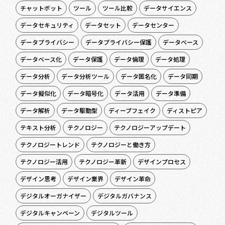
チャットボット
ツール
ツール比較
データサイエンス
データセキュリティ
データセット
データセンター
データプライバシー
データプライバシー保護
データベース
データベース化
データ保護
データ倫理
データ処理
データ分析
データ分析ツール
データ匿名化
データ同期
データ擬似化
データ暗号化
データ活用
データ準備
データ解析
データ駆動型
ディープフェイク
ディストピア
テキスト分析
テクノロジー
テクノロジーアップデート
テクノロジートレンド
テクノロジーと働き方
テクノロジー活用
テクノロジー革新
デザインプロセス
デザイン思考
デザイン業界
デザイン革命
デジタルオーガナイザー
デジタルガバナンス
デジタルキャンペーン
デジタルツール