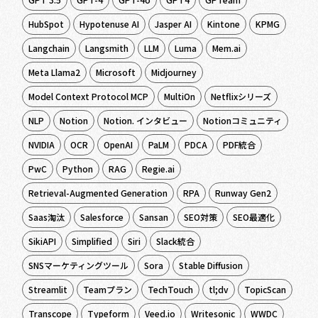
HubSpot
Hypotenuse AI
Jasper AI
Kintone
KPMG
Langchain
Langsmith
LLM
Luma
Mem.ai
Meta Llama2
Microsoft
Midjourney
Model Context Protocol MCP
MultiOn
Netflixシリーズ
NLP
Notion
Notion. インタビュー
Notionコミュニティ
NVIDIA
OCR
OpenAI
PaLM
PDCA
PDF統合
PwC
Python
RAG
Regie.ai
Retrieval-Augmented Generation
RPA
Runway Gen2
Saas淘汰
Salesforce
Sansan
SEO対策
SEO最適化
SikiAPI
Simplified
Siri
Slack統合
SNSマーケティングツール
Sora
Stable Diffusion
Streamlit
Teamプラン
TechTouch
tl;dv
TopicScan
Transcope
Typeform
Veed.io
Writesonic
WWDC