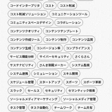
コードインタープリタ
コスト
コスト削減
コスト削減ソリューション
コミュニケーションツール
コミュニティスペースデザイン
コラボレーション
コンテンツクオリティ
コンテンツテンプレート
コンテンツ作成ツール
コンテンツ制作
コンテンツ品質
コンテンツ生成
コンバージョン率
コンプライアンス
サービス機能分析
サイバーセキュリティ
さくらさん
サステナビリティ
さんま御殿メーカー
システム監視
システム連携
シミュレーション
スキル開発
スケジュール管理
スタートアップ
スポーツ
スポーツ革新
スラック
セールス
セキュリティ
セマンティック検索
ソーシャルメディアマーケティング
ソーシャルメディア管理
タスク管理
タスク自動化
チームワーク
チーム共有