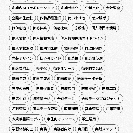
企業内AIコラボレーション
企業効率化
企業文化
会計監査
会議の生産性
作物品種選択
使いやすさ
使い勝手
価値創造
価格体系
価格比較
信頼性
個人専門家活用
個人情報
個人情報保護
個人情報保護ガイドライン
個人情報漏洩
個別化医療
個別指導
倫理的問題
内装デザイン
初心者ガイド
創造性
創造性促進
創造性向上
効率化
効率化ツール
効率的な会議
動画生成
動画生成AI
動画編集
医療データ分析
医療の未来
医療従事者
医療応用
医療技術
医療革新
反応生成
収穫量予測
合成データ
合成データプロジェクト
名刺管理
商品データ管理
商用利用
営業管理
在庫管理
大規模言語モデル
学生向けリソース
学生活用
学習体験向上
実務
実務者向け
実用性
実践ステップ