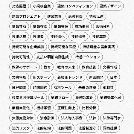
対応履歴
小規模企業
建築コンペティション
建築デザイン
建築プロジェクト
建築業界
患者管理
情報伝達
情報共有
情報検索
情報管理
成功事例
戦術分析
技術活用
技術者
技術進化
技術進歩
技術革新
持続可能な企業成長
持続可能な医療
持続可能な農業実践
持続可能性
支払い明細自動生成
改善アクション
教師のサポート
教育
教育の未来
教育技術
文書作成
文書管理
新スポーツ
新技術トレンド
新薬開発
日本
日程調整
時間節約
有料ツール
未来の建築
柔軟性
検索意図逆算ツール
業務フロー
業務効率化
業務効率化AI
業務自動化
機械学習
正確性向上
比較分析
気候変動対策
治療計画
法人導入事例
法律
法律専門家
法的リスク
法的制約
法的問題
法規制遵守
洞察提供