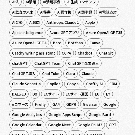
AI法
AI活用
AI活用事例
AI生成コンテンツ
AI監査の未来
AI秘書
AI著作権
AI議事録
AI電話応対
AI音楽
AI顧問
Anthropic Claude2
Apple
Apple Intelligence
Azure GPTアプリ
Azure OpenAI GPT35
Azure OpenAI GPT4
Bard
Botchan
Canva
Catchy writing assistant
CCPA
Chatbot
ChatGit
chatGPT
ChatGPT Team
ChatGPT企業導入
ChatGPT導入
ChatTube
Clara
Claude
Claude Sonnet 4
Copilot
Copy.ai
Craftly AI
CRM
DALL-E3
DX
ECサイト
ECサイト運営
EU
EY
eコマース
Firefly
GA4
GDPR
Glean.ai
Google
Google Analytics
Google Apps Script
Google Bard
Google Calendar
Google Meet
Google PaLM2
GPT
GPT 3.5
GPT-4
GPT-4o
GPT4
GPTeam