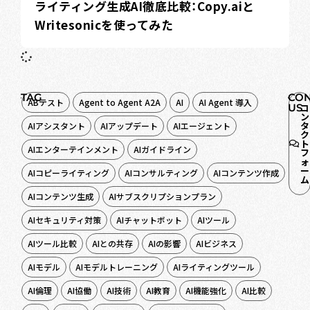
ライティング生成AI徹底比較：Copy.aiと
Writesonicを使ってみた
TAG
CON
ABテスト
Agent to Agent A2A
AI
AI Agent 導入
US
コ
ン
タ
AIアシスタント
AIアップデート
AIエージェント
ク
ト
AIエンターテインメント
AIガイドライン
フ
ォ
ー
AIコピーライティング
AIコンサルティング
AIコンテンツ作成
ム
AIコンテンツ生成
AIサブスクリプションプラン
AIセキュリティ対策
AIチャットボット
AIツール
AIツール比較
AIとの共存
AIの影響
AIビジネス
AIモデル
AIモデルトレーニング
AIライティングツール
AI倫理
AI協働
AI技術
AI教育
AI機能強化
AI比較