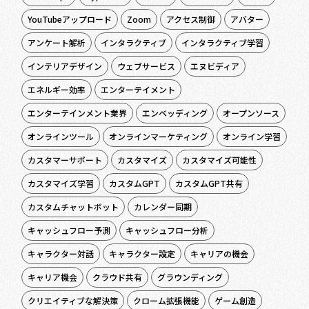
YouTubeアップロード
Zoom
アクセス制御
アバター
アンケート解析
インタラクティブ
インタラクティブ学習
インテリアデザイン
ウェブサービス
エヌビディア
エネルギー効率
エンターテイメント
エンターテインメント業界
エンベッディング
オープンソース
オンラインツール
オンラインマーケティング
オンライン学習
カスタマーサポート
カスタマイズ
カスタマイズ可能性
カスタマイズ学習
カスタムGPT
カスタムGPT共有
カスタムチャットボット
カレンダー同期
キャッシュフロー予測
キャッシュフロー分析
キャラクター対話
キャラクター設定
キャリアの機会
キャリア機会
クラウド共有
グラウンディング
クリエイティブな解決策
クローム拡張機能
ゲーム創造