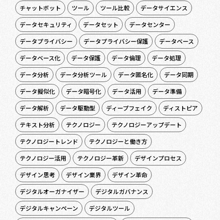
チャットボット
ツール
ツール比較
データサイエンス
データセキュリティ
データセット
データセンター
データプライバシー
データプライバシー保護
データベース
データベース化
データ保護
データ倫理
データ処理
データ分析
データ分析ツール
データ匿名化
データ同期
データ擬似化
データ暗号化
データ活用
データ準備
データ解析
データ駆動型
ディープフェイク
ディストピア
テキスト分析
テクノロジー
テクノロジーアップデート
テクノロジートレンド
テクノロジーと働き方
テクノロジー活用
テクノロジー革新
デザインプロセス
デザイン思考
デザイン業界
デザイン革命
デジタルオーガナイザー
デジタルガバナンス
デジタルキャンペーン
デジタルツール