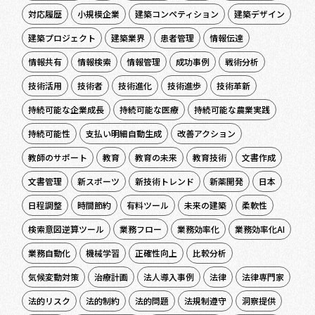
対応履歴
小規模企業
建築コンペティション
建築デザイン
建築プロジェクト
建築業界
患者管理
情報伝達
情報共有
情報検索
情報管理
成功事例
戦術分析
技術活用
技術者
技術進化
技術進歩
技術革新
持続可能な企業成長
持続可能な医療
持続可能な農業実践
持続可能性
支払い明細自動生成
改善アクション
教師のサポート
教育
教育の未来
教育技術
文書作成
文書管理
新スポーツ
新技術トレンド
新薬開発
日本
日程調整
時間節約
有料ツール
未来の建築
柔軟性
検索意図逆算ツール
業務フロー
業務効率化
業務効率化AI
業務自動化
機械学習
正確性向上
比較分析
気候変動対策
治療計画
法人導入事例
法律
法律専門家
法的リスク
法的制約
法的問題
法規制遵守
洞察提供