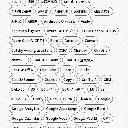
AI法
AI活用
AI活用事例
AI生成コンテンツ
AI監査の未来
AI秘書
AI著作権
AI議事録
AI電話応対
AI音楽
AI顧問
Anthropic Claude2
Apple
Apple Intelligence
Azure GPTアプリ
Azure OpenAI GPT35
Azure OpenAI GPT4
Bard
Botchan
Canva
Catchy writing assistant
CCPA
Chatbot
ChatGit
chatGPT
ChatGPT Team
ChatGPT企業導入
ChatGPT導入
ChatTube
Clara
Claude
Claude Sonnet 4
Copilot
Copy.ai
Craftly AI
CRM
DALL-E3
DX
ECサイト
ECサイト運営
EU
EY
eコマース
Firefly
GA4
GDPR
Glean.ai
Google
Google Analytics
Google Apps Script
Google Bard
Google Calendar
Google Meet
Google PaLM2
GPT
GPT 3.5
GPT-4
GPT-4o
GPT4
GPTeam