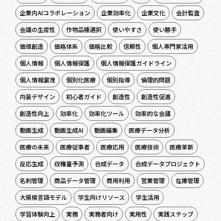
企業内AIコラボレーション
企業効率化
企業文化
会計監査
会議の生産性
作物品種選択
使いやすさ
使い勝手
価値創造
価格体系
価格比較
信頼性
個人専門家活用
個人情報
個人情報保護
個人情報保護ガイドライン
個人情報漏洩
個別化医療
個別指導
倫理的問題
内装デザイン
初心者ガイド
創造性
創造性促進
創造性向上
効率化
効率化ツール
効率的な会議
動画生成
動画生成AI
動画編集
医療データ分析
医療の未来
医療従事者
医療応用
医療技術
医療革新
反応生成
収穫量予測
合成データ
合成データプロジェクト
名刺管理
商品データ管理
商用利用
営業管理
在庫管理
大規模言語モデル
学生向けリソース
学生活用
学習体験向上
実務
実務者向け
実用性
実践ステップ