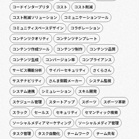
コードインタープリタ
コスト
コスト削減
コスト削減ソリューション
コミュニケーションツール
コミュニティスペースデザイン
コラボレーション
コンテンツクオリティ
コンテンツテンプレート
コンテンツ作成ツール
コンテンツ制作
コンテンツ品質
コンテンツ生成
コンバージョン率
コンプライアンス
サービス機能分析
サイバーセキュリティ
さくらさん
サステナビリティ
さんま御殿メーカー
システム監視
システム連携
シミュレーション
スキル開発
スケジュール管理
スタートアップ
スポーツ
スポーツ革新
スラック
セールス
セキュリティ
セマンティック検索
ソーシャルメディアマーケティング
ソーシャルメディア管理
タスク管理
タスク自動化
チームワーク
チーム共有