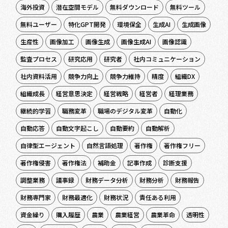
海外投資
潜在空間モデル
無料ダウンロード
無料ツール
無料ユーザー
特化GPT開発
環境保全
生成AI
生成画像
生産性
画像加工
画像生成
画像生成AI
画像認識
監査プロセス
研究応用
研究者
社内コミュニケーション
社内資料活用
競争力向上
競争力維持
精度
組織DX
組織成長
経営意思決定
経営戦略
経営者
経理業務
継続的学習
職務変革
職場のデジタル変革
自動化
自動応答
自動文字起こし
自動要約
自動解析
自律型エージェント
自然言語処理
著作権
著作権フリー
著作権侵害
著作権法
補助金
記事作成
診断支援
調整業務
議事録
財務データ分析
財務分析
財務報告
財務専門家
財務最適化
財務状況
責任ある利用
資金繰り
購入履歴
農業
農業経営
農業革命
透明性