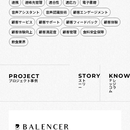
連携
連絡先管理
適合性
適応力
電子書籍
音声アシスタント
音声認識技術
顧客エンゲージメント
顧客サービス
顧客サポート
顧客フィードバック
顧客体験
顧客体験向上
顧客満足度
顧客管理
食料安全保障
飲食業界
STORY
KNOW
PROJECT
スト
ナレ
プロジェクト事例
ーリ
ッジ
ー
コラ
ム