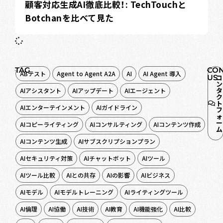
顧客対応生成AI徹底比較！: TechTouchと
Botchanを比べて見た
TAG
CON
ABテスト
Agent to Agent A2A
AI
AI Agent 導入
US
コ
ン
タ
AIアシスタント
AIアップデート
AIエージェント
ク
ト
AIエンターテインメント
AIガイドライン
フ
ォ
ー
AIコピーライティング
AIコンサルティング
AIコンテンツ作成
ム
AIコンテンツ生成
AIサブスクリプションプラン
AIセキュリティ対策
AIチャットボット
AIツール
AIツール比較
AIとの共存
AIの影響
AIビジネス
AIモデル
AIモデルトレーニング
AIライティングツール
AI倫理
AI協働
AI技術
AI教育
AI機能強化
AI比較