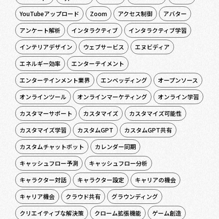
YouTubeアップロード
Zoom
アクセス制御
アバター
アンケート解析
インタラクティブ
インタラクティブ学習
インテリアデザイン
ウェブサービス
エヌビディア
エネルギー効率
エンターテイメント
エンターテインメント業界
エンベッディング
オープンソース
オンラインツール
オンラインマーケティング
オンライン学習
カスタマーサポート
カスタマイズ
カスタマイズ可能性
カスタマイズ学習
カスタムGPT
カスタムGPT共有
カスタムチャットボット
カレンダー同期
キャッシュフロー予測
キャッシュフロー分析
キャラクター対話
キャラクター設定
キャリアの機会
キャリア機会
クラウド共有
グラウンディング
クリエイティブな解決策
クローム拡張機能
ゲーム創造