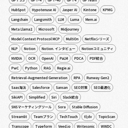
HubSpot
Hypotenuse AI
Jasper AI
Kintone
KPMG
Langchain
Langsmith
LLM
Luma
Mem.ai
Meta Llama2
Microsoft
Midjourney
Model Context Protocol MCP
MultiOn
Netflixシリーズ
NLP
Notion
Notion. インタビュー
Notionコミュニティ
NVIDIA
OCR
OpenAI
PaLM
PDCA
PDF統合
PwC
Python
RAG
Regie.ai
Retrieval-Augmented Generation
RPA
Runway Gen2
Saas淘汰
Salesforce
Sansan
SEO対策
SEO最適化
SikiAPI
Simplified
Siri
Slack統合
SNSマーケティングツール
Sora
Stable Diffusion
Streamlit
Teamプラン
TechTouch
tl;dv
TopicScan
Transcope
Typeform
Veed.io
Writesonic
WWDC