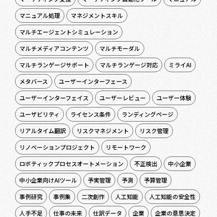
マニュアル処理
マネジメントスキル
マルチエージェントシミュレーション
マルチメディアコンテンツ
マルチモーダル
マルチランゲージサポート
マルチランゲージ対応
ミライAI
メタバース
ユーザーインターフェース
ユーザーインターフェイス
ユーザーレビュー
ユーザー体験
ユーザビリティ
ライセンス条件
ランディングページ
リアルタイム翻訳
リスクマネジメント
リスク管理
リノベーションプロジェクト
リモートワーク
ロボティックプロセスオートメーション
不正検出
中小企業
中小企業向けAIツール
予実管理
予測
予算管理
事例研究
事例集
二次創作
人工知能
人工知能の安全性
人手不足
仕事の未来
仕訳データ
企業
企業の意思決定