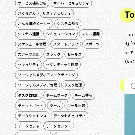
サービス機能分析
サイバーセキュリティ
To
さくらさん
サステナビリティ
さんま御殿メーカー
システム監視
To
システム連携
シミュレーション
スキル開発
4」
スケジュール管理
スタートアップ
スポーツ
テキ
スポーツ革新
スラック
セールス
（V
セキュリティ
セマンティック検索
ソーシャルメディアマーケティング
ソーシャルメディア管理
タスク管理
タスク自動化
チームワーク
チーム共有
チャットボット
ツール
ツール比較
データサイエンス
データセキュリティ
データセット
データセンター