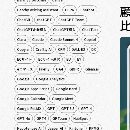
顧
Catchy writing assistant
CCPA
Chatbot
ChatGit
chatGPT
ChatGPT Team
ChatGPT企業導入
ChatGPT導入
ChatTube
Clara
Claude
Claude Sonnet 4
Copilot
Copy.ai
Craftly AI
CRM
DALL-E3
DX
ECサイト
ECサイト運営
EU
EY
eコマース
Firefly
GA4
GDPR
Glean.ai
Google
Google Analytics
Google Apps Script
Google Bard
Google Calendar
Google Meet
Google PaLM2
GPT
GPT 3.5
GPT-4
GPT-4o
GPT4
GPTeam
HubSpot
Hypotenuse AI
Jasper AI
Kintone
KPMG