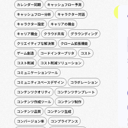
カレンダー同期
キャッシュフロー予測
キャッシュフロー分析
キャラクター対話
キャラクター設定
キャリアの機会
キャリア機会
クラウド共有
グラウンディング
クリエイティブな解決策
クローム拡張機能
ゲーム創造
コードインタープリタ
コスト
コスト削減
コスト削減ソリューション
コミュニケーションツール
コミュニティスペースデザイン
コラボレーション
コンテンツクオリティ
コンテンツテンプレート
コンテンツ作成ツール
コンテンツ制作
コンテンツ品質
コンテンツ生成
コンバージョン率
コンプライアンス