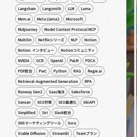
Langchain
Langsmith
LLM
Luma
Mem.ai
Meta Llama2
Microsoft
Midjourney
Model Context Protocol MCP
MultiOn
Netflixシリーズ
NLP
Notion
Notion. インタビュー
Notionコミュニティ
NVIDIA
OCR
OpenAI
PaLM
PDCA
PDF統合
PwC
Python
RAG
Regie.ai
Retrieval-Augmented Generation
RPA
Runway Gen2
Saas淘汰
Salesforce
Sansan
SEO対策
SEO最適化
SikiAPI
Simplified
Siri
Slack統合
SNSマーケティングツール
Sora
Stable Diffusion
Streamlit
Teamプラン