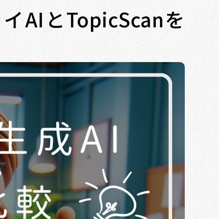
IとTopicScanを