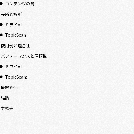
コンテンツの質
長所と短所
ミライAI
TopicScan
使用例と適合性
パフォーマンスと信頼性
ミライAI:
TopicScan:
最終評価
結論
参照先