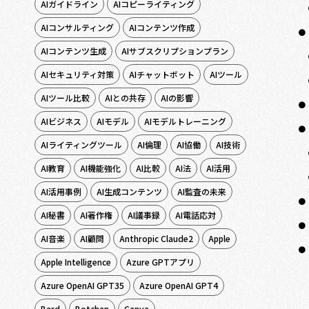
AIガイドライン
AIコピーライティング
AIコンサルティング
AIコンテンツ作成
AIコンテンツ生成
AIサブスクリプションプラン
AIセキュリティ対策
AIチャットボット
AIツール
AIツール比較
AIとの共存
AIの影響
AIビジネス
AIモデル
AIモデルトレーニング
AIライティングツール
AI倫理
AI協働
AI技術
AI教育
AI機能強化
AI比較
AI法
AI活用
AI活用事例
AI生成コンテンツ
AI監査の未来
AI秘書
AI著作権
AI議事録
AI電話応対
AI音楽
AI顧問
Anthropic Claude2
Apple
Apple Intelligence
Azure GPTアプリ
Azure OpenAI GPT35
Azure OpenAI GPT4
Bard
Botchan
Canva