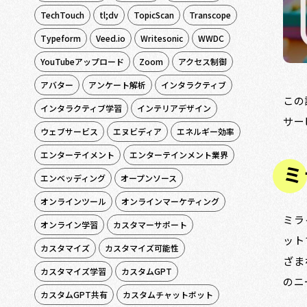
TechTouch
tl;dv
TopicScan
Transcope
Typeform
Veed.io
Writesonic
WWDC
YouTubeアップロード
Zoom
アクセス制御
アバター
アンケート解析
インタラクティブ
この
インタラクティブ学習
インテリアデザイン
サー
ウェブサービス
エヌビディア
エネルギー効率
エンターテイメント
エンターテインメント業界
ミ
エンベッディング
オープンソース
オンラインツール
オンラインマーケティング
ミラ
オンライン学習
カスタマーサポート
ット
カスタマイズ
カスタマイズ可能性
ざま
カスタマイズ学習
カスタムGPT
のニ
カスタムGPT共有
カスタムチャットボット