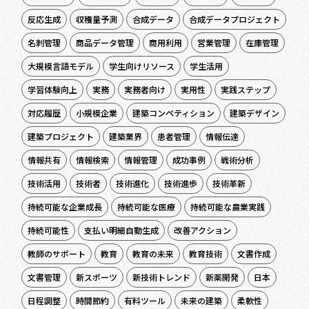
反応生成
収穫量予測
合成データ
合成データプロジェクト
名刺管理
商品データ管理
商用利用
営業管理
在庫管理
大規模言語モデル
学生向けリソース
学生活用
学習体験向上
実務
実務者向け
実用性
実践ステップ
対応履歴
小規模企業
建築コンペティション
建築デザイン
建築プロジェクト
建築業界
患者管理
情報伝達
情報共有
情報検索
情報管理
成功事例
戦術分析
技術活用
技術者
技術進化
技術進歩
技術革新
持続可能な企業成長
持続可能な医療
持続可能な農業実践
持続可能性
支払い明細自動生成
改善アクション
教師のサポート
教育
教育の未来
教育技術
文書作成
文書管理
新スポーツ
新技術トレンド
新薬開発
日本
日程調整
時間節約
有料ツール
未来の建築
柔軟性