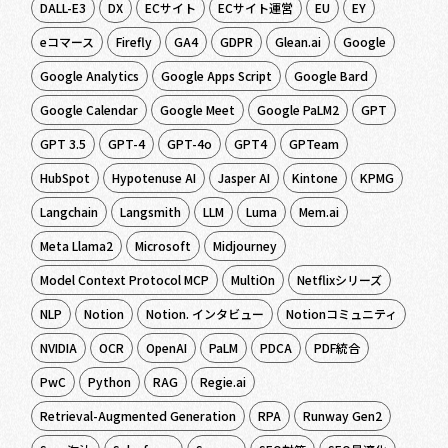
DALL-E3
DX
ECサイト
ECサイト運営
EU
EY
eコマース
Firefly
GA4
GDPR
Glean.ai
Google
Google Analytics
Google Apps Script
Google Bard
Google Calendar
Google Meet
Google PaLM2
GPT
GPT 3.5
GPT-4
GPT-4o
GPT4
GPTeam
HubSpot
Hypotenuse AI
Jasper AI
Kintone
KPMG
Langchain
Langsmith
LLM
Luma
Mem.ai
Meta Llama2
Microsoft
Midjourney
Model Context Protocol MCP
MultiOn
Netflixシリーズ
NLP
Notion
Notion. インタビュー
Notionコミュニティ
NVIDIA
OCR
OpenAI
PaLM
PDCA
PDF統合
PwC
Python
RAG
Regie.ai
Retrieval-Augmented Generation
RPA
Runway Gen2