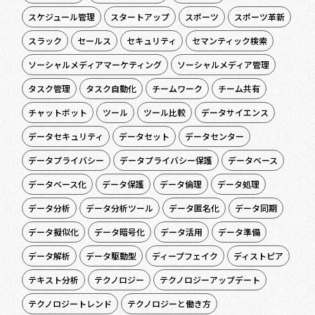
スケジュール管理
スタートアップ
スポーツ
スポーツ革新
スラック
セールス
セキュリティ
セマンティック検索
ソーシャルメディアマーケティング
ソーシャルメディア管理
タスク管理
タスク自動化
チームワーク
チーム共有
チャットボット
ツール
ツール比較
データサイエンス
データセキュリティ
データセット
データセンター
データプライバシー
データプライバシー保護
データベース
データベース化
データ保護
データ倫理
データ処理
データ分析
データ分析ツール
データ匿名化
データ同期
データ擬似化
データ暗号化
データ活用
データ準備
データ解析
データ駆動型
ディープフェイク
ディストピア
テキスト分析
テクノロジー
テクノロジーアップデート
テクノロジートレンド
テクノロジーと働き方