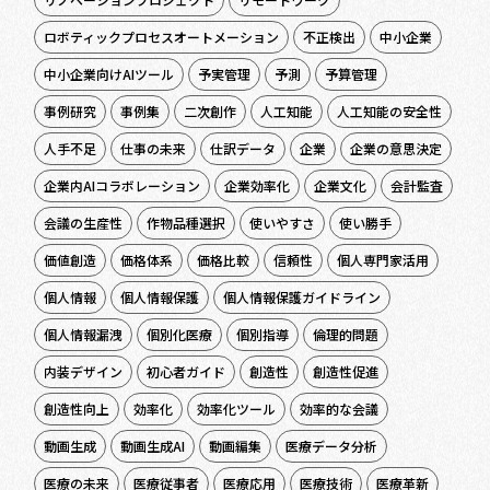
ロボティックプロセスオートメーション
不正検出
中小企業
中小企業向けAIツール
予実管理
予測
予算管理
事例研究
事例集
二次創作
人工知能
人工知能の安全性
人手不足
仕事の未来
仕訳データ
企業
企業の意思決定
企業内AIコラボレーション
企業効率化
企業文化
会計監査
会議の生産性
作物品種選択
使いやすさ
使い勝手
価値創造
価格体系
価格比較
信頼性
個人専門家活用
個人情報
個人情報保護
個人情報保護ガイドライン
個人情報漏洩
個別化医療
個別指導
倫理的問題
内装デザイン
初心者ガイド
創造性
創造性促進
創造性向上
効率化
効率化ツール
効率的な会議
動画生成
動画生成AI
動画編集
医療データ分析
医療の未来
医療従事者
医療応用
医療技術
医療革新