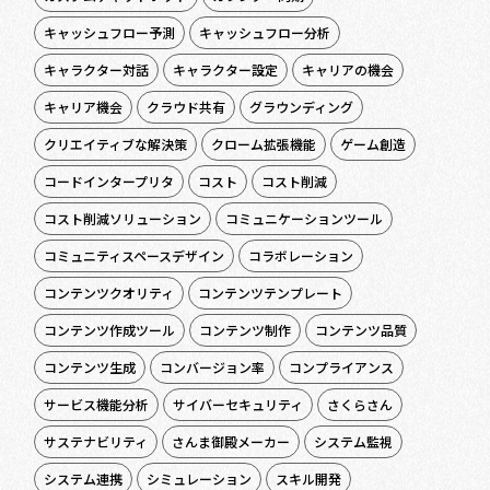
キャッシュフロー予測
キャッシュフロー分析
キャラクター対話
キャラクター設定
キャリアの機会
キャリア機会
クラウド共有
グラウンディング
クリエイティブな解決策
クローム拡張機能
ゲーム創造
コードインタープリタ
コスト
コスト削減
コスト削減ソリューション
コミュニケーションツール
コミュニティスペースデザイン
コラボレーション
コンテンツクオリティ
コンテンツテンプレート
コンテンツ作成ツール
コンテンツ制作
コンテンツ品質
コンテンツ生成
コンバージョン率
コンプライアンス
サービス機能分析
サイバーセキュリティ
さくらさん
サステナビリティ
さんま御殿メーカー
システム監視
システム連携
シミュレーション
スキル開発