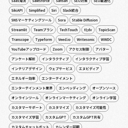
Saas淘汰
Salesforce
Sansan
SEO対策
SEO最適化
SikiAPI
Simplified
Siri
Slack統合
SNSマーケティングツール
Sora
Stable Diffusion
Streamlit
Teamプラン
TechTouch
tl;dv
TopicScan
Transcope
Typeform
Veed.io
Writesonic
WWDC
YouTubeアップロード
Zoom
アクセス制御
アバター
アンケート解析
インタラクティブ
インタラクティブ学習
インテリアデザイン
ウェブサービス
エヌビディア
エネルギー効率
エンターテイメント
エンターテインメント業界
エンベッディング
オープンソース
オンラインツール
オンラインマーケティング
オンライン学習
カスタマーサポート
カスタマイズ
カスタマイズ可能性
カスタマイズ学習
カスタムGPT
カスタムGPT共有
カスタムチャットボット
カレンダー同期