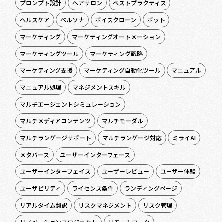
プロンプト設計
ヘアサロン
ベストプラクティス
ヘルスケア
ペルソナ
ボイスクローン
ボット
マーケティング
マーケティングオートメーション
マーケティングツール
マーケティング戦略
マーケティング支援
マーケティング自動化ツール
マニュアル
マニュアル処理
マネジメントスキル
マルチエージェントシミュレーション
マルチメディアコンテンツ
マルチモーダル
マルチランゲージサポート
マルチランゲージ対応
ミライAI
メタバース
ユーザーインターフェース
ユーザーインターフェイス
ユーザーレビュー
ユーザー体験
ユーザビリティ
ライセンス条件
ランディングページ
リアルタイム翻訳
リスクマネジメント
リスク管理
リノベーションプロジェクト
リモートワーク