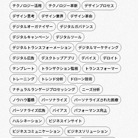
テクノロジー活用
テクノロジー革新
デザインプロセス
デザイン思考
デザイン業界
デザイン革命
デジタルオーガナイザー
デジタルガバナンス
デジタルキャンペーン
デジタルツール
デジタルトランスフォーメーション
デジタルマーケティング
デジタル広告
デスクトップアプリ
デバイス
デロイト
テンプレート
トランザクション監視
トランスフォーマー
トレーニング
トレンド分析
ドローン技術
ナチュラルランゲージプロセッシング
ニーズ分析
ノウハウ蓄積
パーソナライズ
パーソナライズされた医療
パーソナライズ広告
バイアス
パフォーマンス向上
ハルシネーション
ビジネスインサイト
ビジネスコミュニケーション
ビジネスソリューション