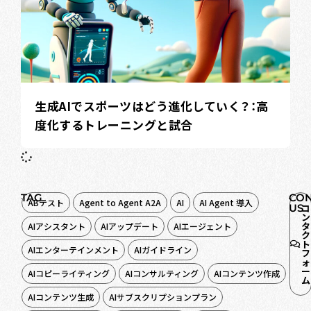
生成AIでスポーツはどう進化していく？：高
度化するトレーニングと試合
TAG
CON
ABテスト
Agent to Agent A2A
AI
AI Agent 導入
US
コ
ン
タ
AIアシスタント
AIアップデート
AIエージェント
ク
ト
AIエンターテインメント
AIガイドライン
フ
ォ
ー
AIコピーライティング
AIコンサルティング
AIコンテンツ作成
ム
AIコンテンツ生成
AIサブスクリプションプラン