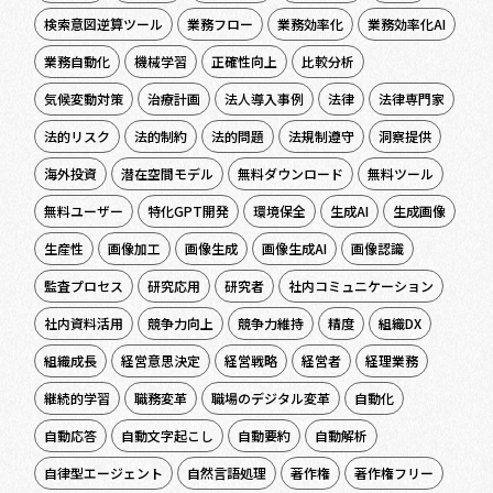
検索意図逆算ツール
業務フロー
業務効率化
業務効率化AI
業務自動化
機械学習
正確性向上
比較分析
気候変動対策
治療計画
法人導入事例
法律
法律専門家
法的リスク
法的制約
法的問題
法規制遵守
洞察提供
海外投資
潜在空間モデル
無料ダウンロード
無料ツール
無料ユーザー
特化GPT開発
環境保全
生成AI
生成画像
生産性
画像加工
画像生成
画像生成AI
画像認識
監査プロセス
研究応用
研究者
社内コミュニケーション
社内資料活用
競争力向上
競争力維持
精度
組織DX
組織成長
経営意思決定
経営戦略
経営者
経理業務
継続的学習
職務変革
職場のデジタル変革
自動化
自動応答
自動文字起こし
自動要約
自動解析
自律型エージェント
自然言語処理
著作権
著作権フリー