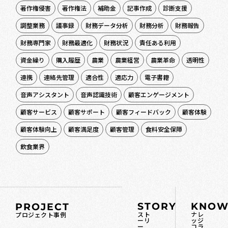
著作権侵害
著作権法
補助金
記事作成
診断支援
調整業務
議事録
財務データ分析
財務分析
財務報告
財務専門家
財務最適化
財務状況
責任ある利用
資金繰り
購入履歴
農業
農業経営
農業革命
透明性
連携
連絡先管理
適合性
適応力
電子書籍
音声アシスタント
音声認識技術
顧客エンゲージメント
顧客サービス
顧客サポート
顧客フィードバック
顧客体験
顧客体験向上
顧客満足度
顧客管理
食料安全保障
飲食業界
STORY
KNOW
PROJECT
スト
ナレ
プロジェクト事例
ーリ
ッジ
ー
コラ