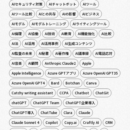
AIセキュリティ対策
AIチャットボット
AIツール
AIツール比較
AIとの共存
AIの影響
AIビジネス
AIモデル
AIモデルトレーニング
AIライティングツール
AI倫理
AI協働
AI技術
AI教育
AI機能強化
AI比較
AI法
AI活用
AI活用事例
AI生成コンテンツ
AI監査の未来
AI秘書
AI著作権
AI議事録
AI電話応対
AI音楽
AI顧問
Anthropic Claude2
Apple
Apple Intelligence
Azure GPTアプリ
Azure OpenAI GPT35
Azure OpenAI GPT4
Bard
Botchan
Canva
Catchy writing assistant
CCPA
Chatbot
ChatGit
chatGPT
ChatGPT Team
ChatGPT企業導入
ChatGPT導入
ChatTube
Clara
Claude
Claude Sonnet 4
Copilot
Copy.ai
Craftly AI
CRM