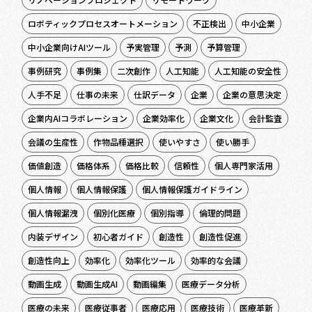
ロボティックプロセスオートメーション
不正検出
中小企業
中小企業向けAIツール
予実管理
予測
予算管理
事例研究
事例集
二次創作
人工知能
人工知能の安全性
人手不足
仕事の未来
仕訳データ
企業
企業の意思決定
企業内AIコラボレーション
企業効率化
企業文化
会計監査
会議の生産性
作物品種選択
使いやすさ
使い勝手
価値創造
価格体系
価格比較
信頼性
個人専門家活用
個人情報
個人情報保護
個人情報保護ガイドライン
個人情報漏洩
個別化医療
個別指導
倫理的問題
内装デザイン
初心者ガイド
創造性
創造性促進
創造性向上
効率化
効率化ツール
効率的な会議
動画生成
動画生成AI
動画編集
医療データ分析
医療の未来
医療従事者
医療応用
医療技術
医療革新