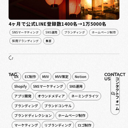
4ヶ月で公式LINE登録数1400名→1万5000名
SNSマーケティング
SNS運用
ブランディング
ホームページ制作
採用ブランディング
集客
TAG
CONTACT
DX
EC制作
MVV
MVV策定
Notion
US
コ
ン
タ
Shopify
SNSマーケティング
SNS運用
ク
ト
アプリ開発
オウンドメディア
ネーミングライツ
フ
ォ
ー
ブランディング
ブランドコンサル
ム
ブランドディレクション
ホームページ制作
マーケティング
リブランディング
ロゴ制作