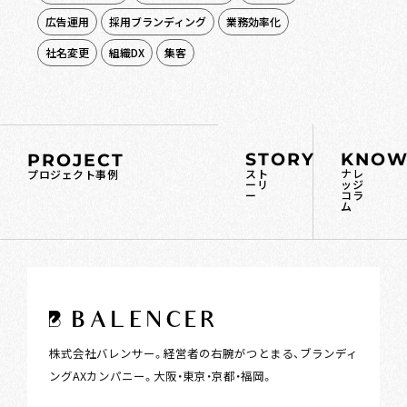
広告運用
採用ブランディング
業務効率化
社名変更
組織DX
集客
STORY
KNOW
PROJECT
スト
ナレ
プロジェクト事例
ーリ
ッジ
ー
コラ
ム
株式会社バレンサー。経営者の右腕がつとまる、ブランディ
ングAXカンパニー。大阪・東京・京都・福岡。