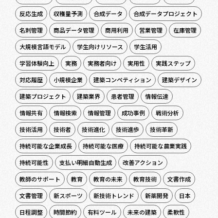
反応生成
収穫量予測
合成データ
合成データプロジェクト
名刺管理
商品データ管理
商用利用
営業管理
在庫管理
大規模言語モデル
学生向けリソース
学生活用
学習体験向上
実務
実務者向け
実用性
実践ステップ
対応履歴
小規模企業
建築コンペティション
建築デザイン
建築プロジェクト
建築業界
患者管理
情報伝達
情報共有
情報検索
情報管理
成功事例
戦術分析
技術活用
技術者
技術進化
技術進歩
技術革新
持続可能な企業成長
持続可能な医療
持続可能な農業実践
持続可能性
支払い明細自動生成
改善アクション
教師のサポート
教育
教育の未来
教育技術
文書作成
文書管理
新スポーツ
新技術トレンド
新薬開発
日本
日程調整
時間節約
有料ツール
未来の建築
柔軟性