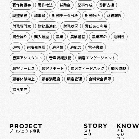
著作権侵害
著作権法
補助金
記事作成
診断支援
調整業務
議事録
財務データ分析
財務分析
財務報告
財務専門家
財務最適化
財務状況
責任ある利用
資金繰り
購入履歴
農業
農業経営
農業革命
透明性
連携
連絡先管理
適合性
適応力
電子書籍
音声アシスタント
音声認識技術
顧客エンゲージメント
顧客サービス
顧客サポート
顧客フィードバック
顧客体験
顧客体験向上
顧客満足度
顧客管理
食料安全保障
飲食業界
STORY
KNOW
PROJECT
スト
ナレ
プロジェクト事例
ーリ
ッジ
ー
コラ