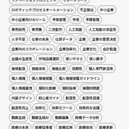
ロボティックプロセスオートメーション
不正検出
中小企業
中小企業向けAIツール
予実管理
予測
予算管理
事例研究
事例集
二次創作
人工知能
人工知能の安全性
人手不足
仕事の未来
仕訳データ
企業
企業の意思決定
企業内AIコラボレーション
企業効率化
企業文化
会計監査
会議の生産性
作物品種選択
使いやすさ
使い勝手
価値創造
価格体系
価格比較
信頼性
個人専門家活用
個人情報
個人情報保護
個人情報保護ガイドライン
個人情報漏洩
個別化医療
個別指導
倫理的問題
内装デザイン
初心者ガイド
創造性
創造性促進
創造性向上
効率化
効率化ツール
効率的な会議
動画生成
動画生成AI
動画編集
医療データ分析
医療の未来
医療従事者
医療応用
医療技術
医療革新