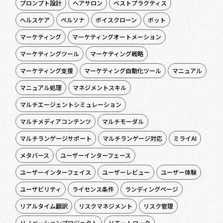
プロンプト設計
ヘアサロン
ベストプラクティス
ヘルスケア
ペルソナ
ボイスクローン
ボット
マーケティング
マーケティングオートメーション
マーケティングツール
マーケティング戦略
マーケティング支援
マーケティング自動化ツール
マニュアル
マニュアル処理
マネジメントスキル
マルチエージェントシミュレーション
マルチメディアコンテンツ
マルチモーダル
マルチランゲージサポート
マルチランゲージ対応
ミライAI
メタバース
ユーザーインターフェース
ユーザーインターフェイス
ユーザーレビュー
ユーザー体験
ユーザビリティ
ライセンス条件
ランディングページ
リアルタイム翻訳
リスクマネジメント
リスク管理
リノベーションプロジェクト
リモートワーク