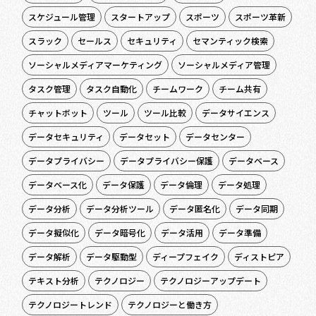
スケジュール管理
スタートアップ
スポーツ
スポーツ革新
スラック
セールス
セキュリティ
セマンティック検索
ソーシャルメディアマーケティング
ソーシャルメディア管理
タスク管理
タスク自動化
チームワーク
チーム共有
チャットボット
ツール
ツール比較
データサイエンス
データセキュリティ
データセット
データセンター
データプライバシー
データプライバシー保護
データベース
データベース化
データ保護
データ倫理
データ処理
データ分析
データ分析ツール
データ匿名化
データ同期
データ擬似化
データ暗号化
データ活用
データ準備
データ解析
データ駆動型
ディープフェイク
ディストピア
テキスト分析
テクノロジー
テクノロジーアップデート
テクノロジートレンド
テクノロジーと働き方