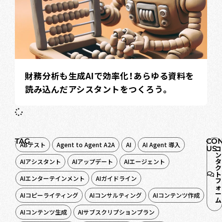
財務分析も生成AIで効率化！あらゆる資料を
読み込んだアシスタントをつくろう。
TAG
CON
ABテスト
Agent to Agent A2A
AI
AI Agent 導入
US
コ
ン
タ
AIアシスタント
AIアップデート
AIエージェント
ク
ト
AIエンターテインメント
AIガイドライン
フ
ォ
ー
AIコピーライティング
AIコンサルティング
AIコンテンツ作成
ム
AIコンテンツ生成
AIサブスクリプションプラン