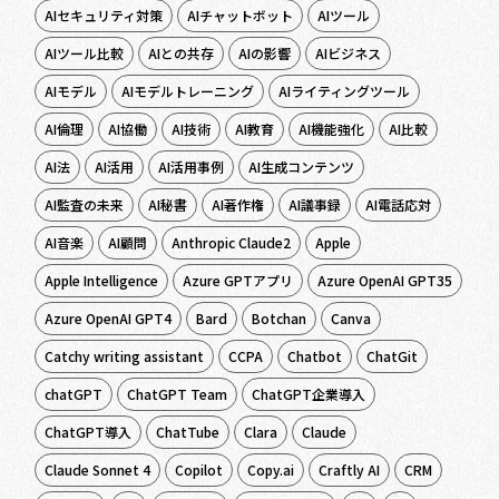
AIセキュリティ対策
AIチャットボット
AIツール
AIツール比較
AIとの共存
AIの影響
AIビジネス
AIモデル
AIモデルトレーニング
AIライティングツール
AI倫理
AI協働
AI技術
AI教育
AI機能強化
AI比較
AI法
AI活用
AI活用事例
AI生成コンテンツ
AI監査の未来
AI秘書
AI著作権
AI議事録
AI電話応対
AI音楽
AI顧問
Anthropic Claude2
Apple
Apple Intelligence
Azure GPTアプリ
Azure OpenAI GPT35
Azure OpenAI GPT4
Bard
Botchan
Canva
Catchy writing assistant
CCPA
Chatbot
ChatGit
chatGPT
ChatGPT Team
ChatGPT企業導入
ChatGPT導入
ChatTube
Clara
Claude
Claude Sonnet 4
Copilot
Copy.ai
Craftly AI
CRM