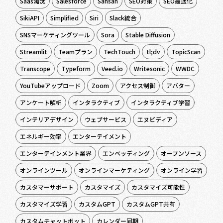
Saas淘汰
Salesforce
Sansan
SEO対策
SEO最適化
SikiAPI
Simplified
Siri
Slack統合
SNSマーケティングツール
Sora
Stable Diffusion
Streamlit
Teamプラン
TechTouch
tl;dv
TopicScan
Transcope
Typeform
Veed.io
Writesonic
WWDC
YouTubeアップロード
Zoom
アクセス制御
アバター
アンケート解析
インタラクティブ
インタラクティブ学習
インテリアデザイン
ウェブサービス
エヌビディア
エネルギー効率
エンターテイメント
エンターテインメント業界
エンベッディング
オープンソース
オンラインツール
オンラインマーケティング
オンライン学習
カスタマーサポート
カスタマイズ
カスタマイズ可能性
カスタマイズ学習
カスタムGPT
カスタムGPT共有
カスタムチャットボット
カレンダー同期