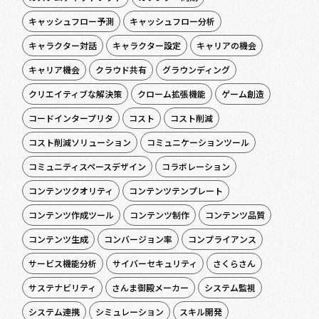
キャッシュフロー予測
キャッシュフロー分析
キャラクター対話
キャラクター設定
キャリアの機会
キャリア機会
クラウド共有
グラウンディング
クリエイティブな解決策
クローム拡張機能
ゲーム創造
コードインタープリタ
コスト
コスト削減
コスト削減ソリューション
コミュニケーションツール
コミュニティスペースデザイン
コラボレーション
コンテンツクオリティ
コンテンツテンプレート
コンテンツ作成ツール
コンテンツ制作
コンテンツ品質
コンテンツ生成
コンバージョン率
コンプライアンス
サービス機能分析
サイバーセキュリティ
さくらさん
サステナビリティ
さんま御殿メーカー
システム監視
システム連携
シミュレーション
スキル開発