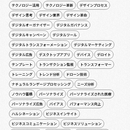
テクノロジー活用
テクノロジー革新
デザインプロセス
デザイン思考
デザイン業界
デザイン革命
デジタルオーガナイザー
デジタルガバナンス
デジタルキャンペーン
デジタルツール
デジタルトランスフォーメーション
デジタルマーケティング
デジタル広告
デスクトップアプリ
デバイス
デロイト
テンプレート
トランザクション監視
トランスフォーマー
トレーニング
トレンド分析
ドローン技術
ナチュラルランゲージプロセッシング
ニーズ分析
ノウハウ蓄積
パーソナライズ
パーソナライズされた医療
パーソナライズ広告
バイアス
パフォーマンス向上
ハルシネーション
ビジネスインサイト
ビジネスコミュニケーション
ビジネスソリューション