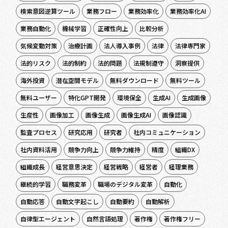
検索意図逆算ツール
業務フロー
業務効率化
業務効率化AI
業務自動化
機械学習
正確性向上
比較分析
気候変動対策
治療計画
法人導入事例
法律
法律専門家
法的リスク
法的制約
法的問題
法規制遵守
洞察提供
海外投資
潜在空間モデル
無料ダウンロード
無料ツール
無料ユーザー
特化GPT開発
環境保全
生成AI
生成画像
生産性
画像加工
画像生成
画像生成AI
画像認識
監査プロセス
研究応用
研究者
社内コミュニケーション
社内資料活用
競争力向上
競争力維持
精度
組織DX
組織成長
経営意思決定
経営戦略
経営者
経理業務
継続的学習
職務変革
職場のデジタル変革
自動化
自動応答
自動文字起こし
自動要約
自動解析
自律型エージェント
自然言語処理
著作権
著作権フリー