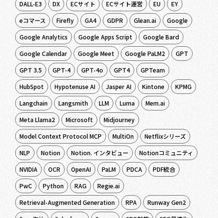
DALL-E3
DX
ECサイト
ECサイト運営
EU
EY
eコマース
Firefly
GA4
GDPR
Glean.ai
Google
Google Analytics
Google Apps Script
Google Bard
Google Calendar
Google Meet
Google PaLM2
GPT
GPT 3.5
GPT-4
GPT-4o
GPT4
GPTeam
HubSpot
Hypotenuse AI
Jasper AI
Kintone
KPMG
Langchain
Langsmith
LLM
Luma
Mem.ai
Meta Llama2
Microsoft
Midjourney
Model Context Protocol MCP
MultiOn
Netflixシリーズ
NLP
Notion
Notion. インタビュー
Notionコミュニティ
NVIDIA
OCR
OpenAI
PaLM
PDCA
PDF統合
PwC
Python
RAG
Regie.ai
Retrieval-Augmented Generation
RPA
Runway Gen2