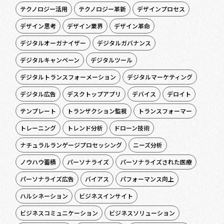
テクノロジー活用
テクノロジー革新
デザインプロセス
デザイン思考
デザイン業界
デザイン革命
デジタルオーガナイザー
デジタルガバナンス
デジタルキャンペーン
デジタルツール
デジタルトランスフォーメーション
デジタルマーケティング
デジタル広告
デスクトップアプリ
デバイス
デロイト
テンプレート
トランザクション監視
トランスフォーマー
トレーニング
トレンド分析
ドローン技術
ナチュラルランゲージプロセッシング
ニーズ分析
ノウハウ蓄積
パーソナライズ
パーソナライズされた医療
パーソナライズ広告
バイアス
パフォーマンス向上
ハルシネーション
ビジネスインサイト
ビジネスコミュニケーション
ビジネスソリューション