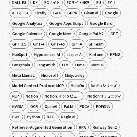
DALL-E3
DX
ECサイト
ECサイト運営
EU
EY
eコマース
Firefly
GA4
GDPR
Glean.ai
Google
Google Analytics
Google Apps Script
Google Bard
Google Calendar
Google Meet
Google PaLM2
GPT
GPT 3.5
GPT-4
GPT-4o
GPT4
GPTeam
HubSpot
Hypotenuse AI
Jasper AI
Kintone
KPMG
Langchain
Langsmith
LLM
Luma
Mem.ai
Meta Llama2
Microsoft
Midjourney
Model Context Protocol MCP
MultiOn
Netflixシリーズ
NLP
Notion
Notion. インタビュー
Notionコミュニティ
NVIDIA
OCR
OpenAI
PaLM
PDCA
PDF統合
PwC
Python
RAG
Regie.ai
Retrieval-Augmented Generation
RPA
Runway Gen2