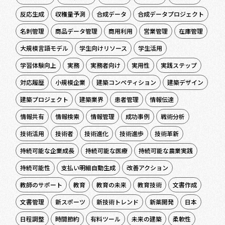
反応生成
収穫量予測
合成データ
合成データプロジェクト
名刺管理
商品データ管理
商用利用
営業管理
在庫管理
大規模言語モデル
学生向けリソース
学生活用
学習体験向上
実務
実務者向け
実用性
実践ステップ
対応履歴
小規模企業
建築コンペティション
建築デザイン
建築プロジェクト
建築業界
患者管理
情報伝達
情報共有
情報検索
情報管理
成功事例
戦術分析
技術活用
技術者
技術進化
技術進歩
技術革新
持続可能な企業成長
持続可能な医療
持続可能な農業実践
持続可能性
支払い明細自動生成
改善アクション
教師のサポート
教育
教育の未来
教育技術
文書作成
文書管理
新スポーツ
新技術トレンド
新薬開発
日本
日程調整
時間節約
有料ツール
未来の建築
柔軟性