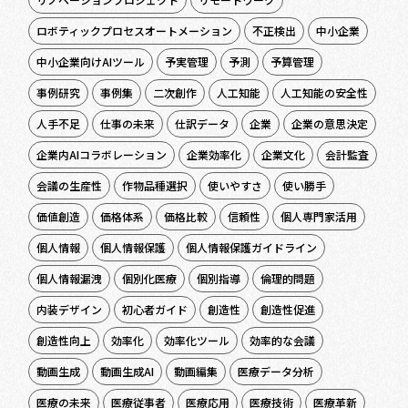
ロボティックプロセスオートメーション
不正検出
中小企業
中小企業向けAIツール
予実管理
予測
予算管理
事例研究
事例集
二次創作
人工知能
人工知能の安全性
人手不足
仕事の未来
仕訳データ
企業
企業の意思決定
企業内AIコラボレーション
企業効率化
企業文化
会計監査
会議の生産性
作物品種選択
使いやすさ
使い勝手
価値創造
価格体系
価格比較
信頼性
個人専門家活用
個人情報
個人情報保護
個人情報保護ガイドライン
個人情報漏洩
個別化医療
個別指導
倫理的問題
内装デザイン
初心者ガイド
創造性
創造性促進
創造性向上
効率化
効率化ツール
効率的な会議
動画生成
動画生成AI
動画編集
医療データ分析
医療の未来
医療従事者
医療応用
医療技術
医療革新