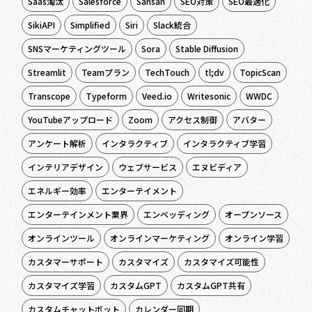
Saas淘汰
Salesforce
Sansan
SEO対策
SEO最適化
SikiAPI
Simplified
Siri
Slack統合
SNSマーケティングツール
Sora
Stable Diffusion
Streamlit
Teamプラン
TechTouch
tl;dv
TopicScan
Transcope
Typeform
Veed.io
Writesonic
WWDC
YouTubeアップロード
Zoom
アクセス制御
アバター
アンケート解析
インタラクティブ
インタラクティブ学習
インテリアデザイン
ウェブサービス
エヌビディア
エネルギー効率
エンターテイメント
エンターテインメント業界
エンベッディング
オープンソース
オンラインツール
オンラインマーケティング
オンライン学習
カスタマーサポート
カスタマイズ
カスタマイズ可能性
カスタマイズ学習
カスタムGPT
カスタムGPT共有
カスタムチャットボット
カレンダー同期