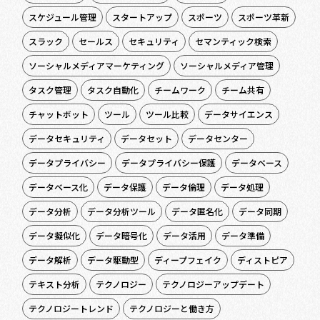
スケジュール管理
スタートアップ
スポーツ
スポーツ革新
スラック
セールス
セキュリティ
セマンティック検索
ソーシャルメディアマーケティング
ソーシャルメディア管理
タスク管理
タスク自動化
チームワーク
チーム共有
チャットボット
ツール
ツール比較
データサイエンス
データセキュリティ
データセット
データセンター
データプライバシー
データプライバシー保護
データベース
データベース化
データ保護
データ倫理
データ処理
データ分析
データ分析ツール
データ匿名化
データ同期
データ擬似化
データ暗号化
データ活用
データ準備
データ解析
データ駆動型
ディープフェイク
ディストピア
テキスト分析
テクノロジー
テクノロジーアップデート
テクノロジートレンド
テクノロジーと働き方