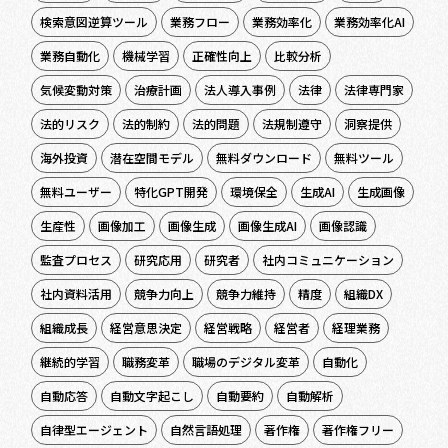
検索意図逆算ツール
業務フロー
業務効率化
業務効率化AI
業務自動化
機械学習
正確性向上
比較分析
気候変動対策
治療計画
法人導入事例
法律
法律専門家
法的リスク
法的制約
法的問題
法規制遵守
洞察提供
海外投資
潜在空間モデル
無料ダウンロード
無料ツール
無料ユーザー
特化GPT開発
環境保全
生成AI
生成画像
生産性
画像加工
画像生成
画像生成AI
画像認識
監査プロセス
研究応用
研究者
社内コミュニケーション
社内資料活用
競争力向上
競争力維持
精度
組織DX
組織成長
経営意思決定
経営戦略
経営者
経理業務
継続的学習
職務変革
職場のデジタル変革
自動化
自動応答
自動文字起こし
自動要約
自動解析
自律型エージェント
自然言語処理
著作権
著作権フリー