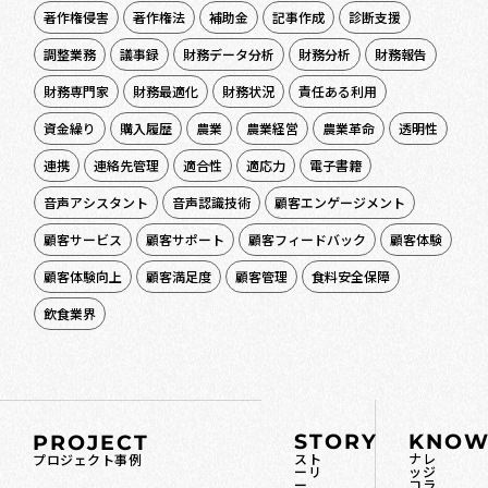
著作権侵害
著作権法
補助金
記事作成
診断支援
調整業務
議事録
財務データ分析
財務分析
財務報告
財務専門家
財務最適化
財務状況
責任ある利用
資金繰り
購入履歴
農業
農業経営
農業革命
透明性
連携
連絡先管理
適合性
適応力
電子書籍
音声アシスタント
音声認識技術
顧客エンゲージメント
顧客サービス
顧客サポート
顧客フィードバック
顧客体験
顧客体験向上
顧客満足度
顧客管理
食料安全保障
飲食業界
STORY
KNOW
PROJECT
スト
ナレ
プロジェクト事例
ーリ
ッジ
ー
コラ