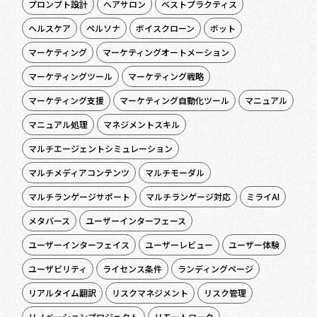
プロンプト設計
ヘアサロン
ベストプラクティス
ヘルスケア
ペルソナ
ボイスクローン
ボット
マーケティング
マーケティングオートメーション
マーケティングツール
マーケティング戦略
マーケティング支援
マーケティング自動化ツール
マニュアル
マニュアル処理
マネジメントスキル
マルチエージェントシミュレーション
マルチメディアコンテンツ
マルチモーダル
マルチランゲージサポート
マルチランゲージ対応
ミライAI
メタバース
ユーザーインターフェース
ユーザーインターフェイス
ユーザーレビュー
ユーザー体験
ユーザビリティ
ライセンス条件
ランディングページ
リアルタイム翻訳
リスクマネジメント
リスク管理
リノベーションプロジェクト
リモートワーク