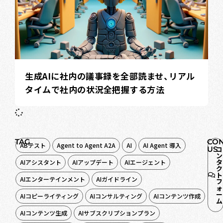
生成AIに社内の議事録を全部読ませ、リアル
タイムで社内の状況全把握する方法
TAG
CON
ABテスト
Agent to Agent A2A
AI
AI Agent 導入
US
コ
ン
タ
AIアシスタント
AIアップデート
AIエージェント
ク
ト
AIエンターテインメント
AIガイドライン
フ
ォ
ー
AIコピーライティング
AIコンサルティング
AIコンテンツ作成
ム
AIコンテンツ生成
AIサブスクリプションプラン