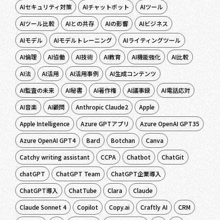
AIセキュリティ対策
AIチャットボット
AIツール
AIツール比較
AIとの共存
AIの影響
AIビジネス
AIモデル
AIモデルトレーニング
AIライティングツール
AI倫理
AI協働
AI技術
AI教育
AI機能強化
AI比較
AI法
AI活用
AI活用事例
AI生成コンテンツ
AI監査の未来
AI秘書
AI著作権
AI議事録
AI電話応対
AI音楽
AI顧問
Anthropic Claude2
Apple
Apple Intelligence
Azure GPTアプリ
Azure OpenAI GPT35
Azure OpenAI GPT4
Bard
Botchan
Canva
Catchy writing assistant
CCPA
Chatbot
ChatGit
chatGPT
ChatGPT Team
ChatGPT企業導入
ChatGPT導入
ChatTube
Clara
Claude
Claude Sonnet 4
Copilot
Copy.ai
Craftly AI
CRM