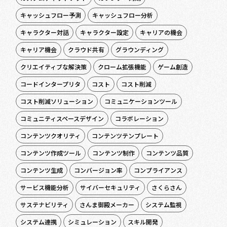
キャッシュフロー予測
キャッシュフロー分析
キャラクター対話
キャラクター設定
キャリアの機会
キャリア機会
クラウド共有
グラウンディング
クリエイティブな解決策
クローム拡張機能
ゲーム創造
コードインタープリタ
コスト
コスト削減
コスト削減ソリューション
コミュニケーションツール
コミュニティスペースデザイン
コラボレーション
コンテンツクオリティ
コンテンツテンプレート
コンテンツ作成ツール
コンテンツ制作
コンテンツ品質
コンテンツ生成
コンバージョン率
コンプライアンス
サービス機能分析
サイバーセキュリティ
さくらさん
サステナビリティ
さんま御殿メーカー
システム監視
システム連携
シミュレーション
スキル開発