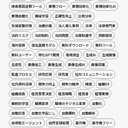
検索意図逆算ツール
業務フロー
業務効率化
業務効率化AI
業務自動化
機械学習
正確性向上
比較分析
気候変動対策
治療計画
法人導入事例
法律
法律専門家
法的リスク
法的制約
法的問題
法規制遵守
洞察提供
海外投資
潜在空間モデル
無料ダウンロード
無料ツール
無料ユーザー
特化GPT開発
環境保全
生成AI
生成画像
生産性
画像加工
画像生成
画像生成AI
画像認識
監査プロセス
研究応用
研究者
社内コミュニケーション
社内資料活用
競争力向上
競争力維持
精度
組織DX
組織成長
経営意思決定
経営戦略
経営者
経理業務
継続的学習
職務変革
職場のデジタル変革
自動化
自動応答
自動文字起こし
自動要約
自動解析
自律型エージェント
自然言語処理
著作権
著作権フリー