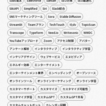
Saas淘汰
Salesforce
Sansan
SEO対策
SEO最適化
SikiAPI
Simplified
Siri
Slack統合
SNSマーケティングツール
Sora
Stable Diffusion
Streamlit
Teamプラン
TechTouch
tl;dv
TopicScan
Transcope
Typeform
Veed.io
Writesonic
WWDC
YouTubeアップロード
Zoom
アクセス制御
アバター
アンケート解析
インタラクティブ
インタラクティブ学習
インテリアデザイン
ウェブサービス
エヌビディア
エネルギー効率
エンターテイメント
エンターテインメント業界
エンベッディング
オープンソース
オンラインツール
オンラインマーケティング
オンライン学習
カスタマーサポート
カスタマイズ
カスタマイズ可能性
カスタマイズ学習
カスタムGPT
カスタムGPT共有
カスタムチャットボット
カレンダー同期