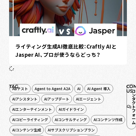
ライティング生成AI徹底比較：Craftly AIと
Jasper AI、プロが使うならどっち？
TAG
CON
ABテスト
Agent to Agent A2A
AI
AI Agent 導入
US
コ
ン
タ
AIアシスタント
AIアップデート
AIエージェント
ク
ト
AIエンターテインメント
AIガイドライン
フ
ォ
ー
AIコピーライティング
AIコンサルティング
AIコンテンツ作成
ム
AIコンテンツ生成
AIサブスクリプションプラン