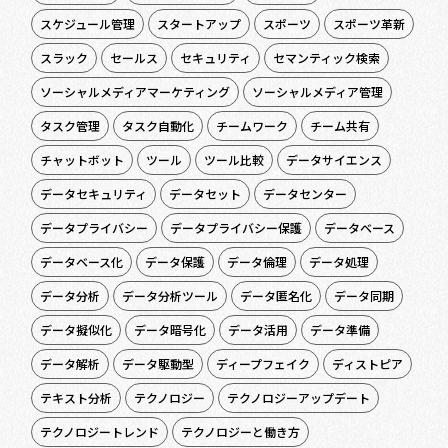
スケジュール管理
スタートアップ
スポーツ
スポーツ革新
スラック
セールス
セキュリティ
セマンティック検索
ソーシャルメディアマーケティング
ソーシャルメディア管理
タスク管理
タスク自動化
チームワーク
チーム共有
チャットボット
ツール
ツール比較
データサイエンス
データセキュリティ
データセット
データセンター
データプライバシー
データプライバシー保護
データベース
データベース化
データ保護
データ倫理
データ処理
データ分析
データ分析ツール
データ匿名化
データ同期
データ擬似化
データ暗号化
データ活用
データ準備
データ解析
データ駆動型
ディープフェイク
ディストピア
テキスト分析
テクノロジー
テクノロジーアップデート
テクノロジートレンド
テクノロジーと働き方