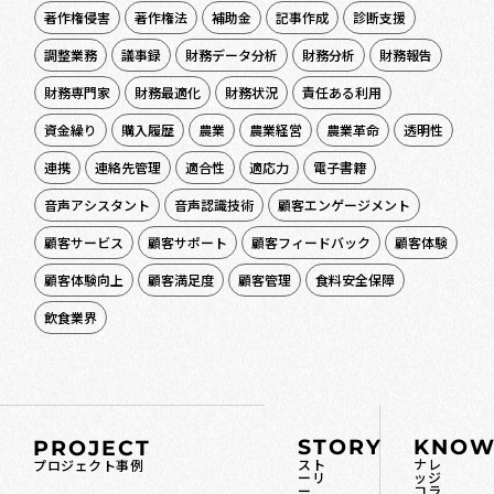
著作権侵害
著作権法
補助金
記事作成
診断支援
調整業務
議事録
財務データ分析
財務分析
財務報告
財務専門家
財務最適化
財務状況
責任ある利用
資金繰り
購入履歴
農業
農業経営
農業革命
透明性
連携
連絡先管理
適合性
適応力
電子書籍
音声アシスタント
音声認識技術
顧客エンゲージメント
顧客サービス
顧客サポート
顧客フィードバック
顧客体験
顧客体験向上
顧客満足度
顧客管理
食料安全保障
飲食業界
STORY
KNOW
PROJECT
スト
ナレ
プロジェクト事例
ーリ
ッジ
ー
コラ