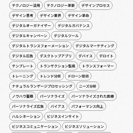
テクノロジー活用
テクノロジー革新
デザインプロセス
デザイン思考
デザイン業界
デザイン革命
デジタルオーガナイザー
デジタルガバナンス
デジタルキャンペーン
デジタルツール
デジタルトランスフォーメーション
デジタルマーケティング
デジタル広告
デスクトップアプリ
デバイス
デロイト
テンプレート
トランザクション監視
トランスフォーマー
トレーニング
トレンド分析
ドローン技術
ナチュラルランゲージプロセッシング
ニーズ分析
ノウハウ蓄積
パーソナライズ
パーソナライズされた医療
パーソナライズ広告
バイアス
パフォーマンス向上
ハルシネーション
ビジネスインサイト
ビジネスコミュニケーション
ビジネスソリューション