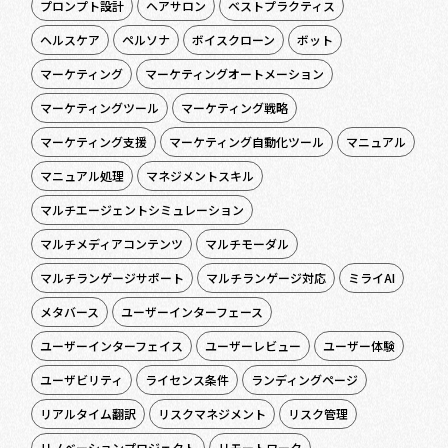
プロンプト設計
ヘアサロン
ベストプラクティス
ヘルスケア
ペルソナ
ボイスクローン
ボット
マーケティング
マーケティングオートメーション
マーケティングツール
マーケティング戦略
マーケティング支援
マーケティング自動化ツール
マニュアル
マニュアル処理
マネジメントスキル
マルチエージェントシミュレーション
マルチメディアコンテンツ
マルチモーダル
マルチランゲージサポート
マルチランゲージ対応
ミライAI
メタバース
ユーザーインターフェース
ユーザーインターフェイス
ユーザーレビュー
ユーザー体験
ユーザビリティ
ライセンス条件
ランディングページ
リアルタイム翻訳
リスクマネジメント
リスク管理
リノベーションプロジェクト
リモートワーク