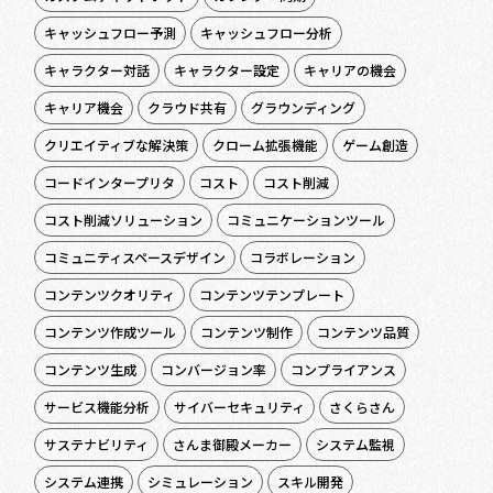
キャッシュフロー予測
キャッシュフロー分析
キャラクター対話
キャラクター設定
キャリアの機会
キャリア機会
クラウド共有
グラウンディング
クリエイティブな解決策
クローム拡張機能
ゲーム創造
コードインタープリタ
コスト
コスト削減
コスト削減ソリューション
コミュニケーションツール
コミュニティスペースデザイン
コラボレーション
コンテンツクオリティ
コンテンツテンプレート
コンテンツ作成ツール
コンテンツ制作
コンテンツ品質
コンテンツ生成
コンバージョン率
コンプライアンス
サービス機能分析
サイバーセキュリティ
さくらさん
サステナビリティ
さんま御殿メーカー
システム監視
システム連携
シミュレーション
スキル開発