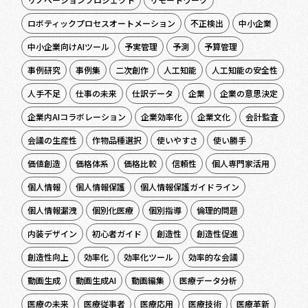
ロボティックプロセスオートメーション
不正検出
中小企業
中小企業向けAIツール
予実管理
予測
予算管理
事例研究
事例集
二次創作
人工知能
人工知能の安全性
人手不足
仕事の未来
仕訳データ
企業
企業の意思決定
企業内AIコラボレーション
企業効率化
企業文化
会計監査
会議の生産性
作物品種選択
使いやすさ
使い勝手
価値創造
価格体系
価格比較
信頼性
個人専門家活用
個人情報
個人情報保護
個人情報保護ガイドライン
個人情報漏洩
個別化医療
個別指導
倫理的問題
内装デザイン
初心者ガイド
創造性
創造性促進
創造性向上
効率化
効率化ツール
効率的な会議
動画生成
動画生成AI
動画編集
医療データ分析
医療の未来
医療従事者
医療応用
医療技術
医療革新