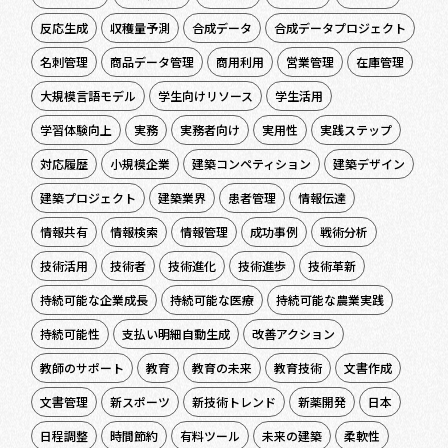
反応生成
収穫量予測
合成データ
合成データプロジェクト
名刺管理
商品データ管理
商用利用
営業管理
在庫管理
大規模言語モデル
学生向けリソース
学生活用
学習体験向上
実務
実務者向け
実用性
実践ステップ
対応履歴
小規模企業
建築コンペティション
建築デザイン
建築プロジェクト
建築業界
患者管理
情報伝達
情報共有
情報検索
情報管理
成功事例
戦術分析
技術活用
技術者
技術進化
技術進歩
技術革新
持続可能な企業成長
持続可能な医療
持続可能な農業実践
持続可能性
支払い明細自動生成
改善アクション
教師のサポート
教育
教育の未来
教育技術
文書作成
文書管理
新スポーツ
新技術トレンド
新薬開発
日本
日程調整
時間節約
有料ツール
未来の建築
柔軟性