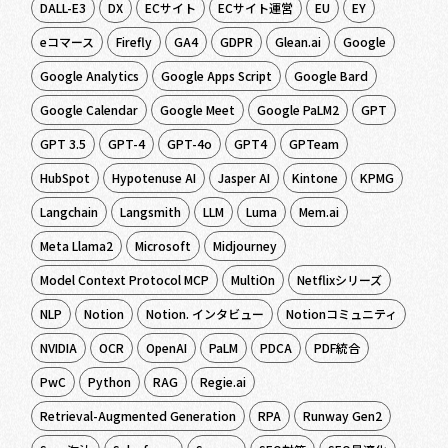
DALL-E3
DX
ECサイト
ECサイト運営
EU
EY
eコマース
Firefly
GA4
GDPR
Glean.ai
Google
Google Analytics
Google Apps Script
Google Bard
Google Calendar
Google Meet
Google PaLM2
GPT
GPT 3.5
GPT-4
GPT-4o
GPT4
GPTeam
HubSpot
Hypotenuse AI
Jasper AI
Kintone
KPMG
Langchain
Langsmith
LLM
Luma
Mem.ai
Meta Llama2
Microsoft
Midjourney
Model Context Protocol MCP
MultiOn
Netflixシリーズ
NLP
Notion
Notion. インタビュー
Notionコミュニティ
NVIDIA
OCR
OpenAI
PaLM
PDCA
PDF統合
PwC
Python
RAG
Regie.ai
Retrieval-Augmented Generation
RPA
Runway Gen2