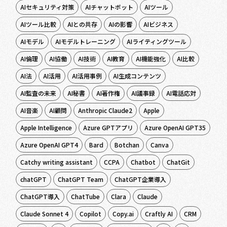
AIセキュリティ対策
AIチャットボット
AIツール
AIツール比較
AIとの共存
AIの影響
AIビジネス
AIモデル
AIモデルトレーニング
AIライティングツール
AI倫理
AI協働
AI技術
AI教育
AI機能強化
AI比較
AI法
AI活用
AI活用事例
AI生成コンテンツ
AI監査の未来
AI秘書
AI著作権
AI議事録
AI電話応対
AI音楽
AI顧問
Anthropic Claude2
Apple
Apple Intelligence
Azure GPTアプリ
Azure OpenAI GPT35
Azure OpenAI GPT4
Bard
Botchan
Canva
Catchy writing assistant
CCPA
Chatbot
ChatGit
chatGPT
ChatGPT Team
ChatGPT企業導入
ChatGPT導入
ChatTube
Clara
Claude
Claude Sonnet 4
Copilot
Copy.ai
Craftly AI
CRM