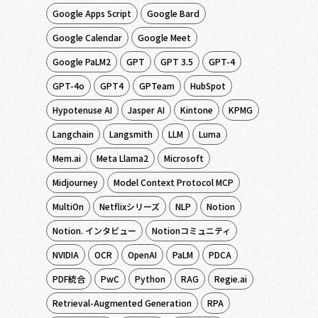
Google Apps Script
Google Bard
Google Calendar
Google Meet
Google PaLM2
GPT
GPT 3.5
GPT-4
GPT-4o
GPT4
GPTeam
HubSpot
Hypotenuse AI
Jasper AI
Kintone
KPMG
Langchain
Langsmith
LLM
Luma
Mem.ai
Meta Llama2
Microsoft
Midjourney
Model Context Protocol MCP
MultiOn
Netflixシリーズ
NLP
Notion
Notion. インタビュー
Notionコミュニティ
NVIDIA
OCR
OpenAI
PaLM
PDCA
PDF統合
PwC
Python
RAG
Regie.ai
Retrieval-Augmented Generation
RPA