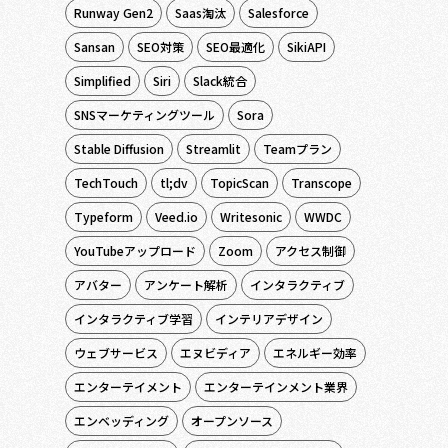
Runway Gen2
Saas淘汰
Salesforce
Sansan
SEO対策
SEO最適化
SikiAPI
Simplified
Siri
Slack統合
SNSマーケティングツール
Sora
Stable Diffusion
Streamlit
Teamプラン
TechTouch
tl;dv
TopicScan
Transcope
Typeform
Veed.io
Writesonic
WWDC
YouTubeアップロード
Zoom
アクセス制御
アバター
アンケート解析
インタラクティブ
インタラクティブ学習
インテリアデザイン
ウェブサービス
エヌビディア
エネルギー効率
エンターテイメント
エンターテインメント業界
エンベッディング
オープンソース