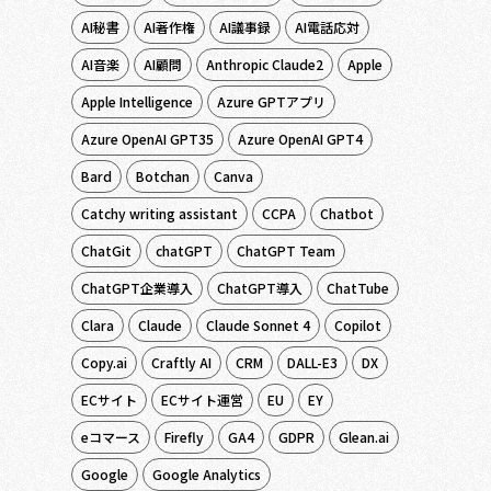
AI秘書
AI著作権
AI議事録
AI電話応対
AI音楽
AI顧問
Anthropic Claude2
Apple
Apple Intelligence
Azure GPTアプリ
Azure OpenAI GPT35
Azure OpenAI GPT4
Bard
Botchan
Canva
Catchy writing assistant
CCPA
Chatbot
ChatGit
chatGPT
ChatGPT Team
ChatGPT企業導入
ChatGPT導入
ChatTube
Clara
Claude
Claude Sonnet 4
Copilot
Copy.ai
Craftly AI
CRM
DALL-E3
DX
ECサイト
ECサイト運営
EU
EY
eコマース
Firefly
GA4
GDPR
Glean.ai
Google
Google Analytics