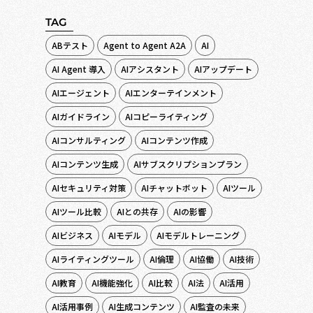
TAG
ABテスト
Agent to Agent A2A
AI
AI Agent 導入
AIアシスタント
AIアップデート
AIエージェント
AIエンターテインメント
AIガイドライン
AIコピーライティング
AIコンサルティング
AIコンテンツ作成
AIコンテンツ生成
AIサブスクリプションプラン
AIセキュリティ対策
AIチャットボット
AIツール
AIツール比較
AIとの共存
AIの影響
AIビジネス
AIモデル
AIモデルトレーニング
AIライティングツール
AI倫理
AI協働
AI技術
AI教育
AI機能強化
AI比較
AI法
AI活用
AI活用事例
AI生成コンテンツ
AI監査の未来