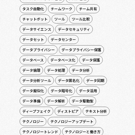
タスク自動化
チームワーク
チーム共有
チャットボット
ツール
ツール比較
データサイエンス
データセキュリティ
データセット
データセンター
データプライバシー
データプライバシー保護
データベース
データベース化
データ保護
データ倫理
データ処理
データ分析
データ分析ツール
データ匿名化
データ同期
データ擬似化
データ暗号化
データ活用
データ準備
データ解析
データ駆動型
ディープフェイク
ディストピア
テキスト分析
テクノロジー
テクノロジーアップデート
テクノロジートレンド
テクノロジーと働き方