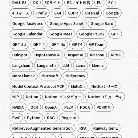
DALL-E3
DX
ECサイト
ECサイト運営
EU
EY
eコマース
Firefly
GA4
GDPR
Glean.ai
Google
Google Analytics
Google Apps Script
Google Bard
Google Calendar
Google Meet
Google PaLM2
GPT
GPT 3.5
GPT-4
GPT-4o
GPT4
GPTeam
HubSpot
Hypotenuse AI
Jasper AI
Kintone
KPMG
Langchain
Langsmith
LLM
Luma
Mem.ai
Meta Llama2
Microsoft
Midjourney
Model Context Protocol MCP
MultiOn
Netflixシリーズ
NLP
Notion
Notion. インタビュー
Notionコミュニティ
NVIDIA
OCR
OpenAI
PaLM
PDCA
PDF統合
PwC
Python
RAG
Regie.ai
Retrieval-Augmented Generation
RPA
Runway Gen2