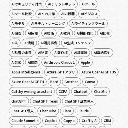
AIセキュリティ対策
AIチャットボット
AIツール
AIツール比較
AIとの共存
AIの影響
AIビジネス
AIモデル
AIモデルトレーニング
AIライティングツール
AI倫理
AI協働
AI技術
AI教育
AI機能強化
AI比較
AI法
AI活用
AI活用事例
AI生成コンテンツ
AI監査の未来
AI秘書
AI著作権
AI議事録
AI電話応対
AI音楽
AI顧問
Anthropic Claude2
Apple
Apple Intelligence
Azure GPTアプリ
Azure OpenAI GPT35
Azure OpenAI GPT4
Bard
Botchan
Canva
Catchy writing assistant
CCPA
Chatbot
ChatGit
chatGPT
ChatGPT Team
ChatGPT企業導入
ChatGPT導入
ChatTube
Clara
Claude
Claude Sonnet 4
Copilot
Copy.ai
Craftly AI
CRM