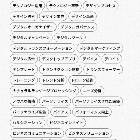
テクノロジー活用
テクノロジー革新
デザインプロセス
デザイン思考
デザイン業界
デザイン革命
デジタルオーガナイザー
デジタルガバナンス
デジタルキャンペーン
デジタルツール
デジタルトランスフォーメーション
デジタルマーケティング
デジタル広告
デスクトップアプリ
デバイス
デロイト
テンプレート
トランザクション監視
トランスフォーマー
トレーニング
トレンド分析
ドローン技術
ナチュラルランゲージプロセッシング
ニーズ分析
ノウハウ蓄積
パーソナライズ
パーソナライズされた医療
パーソナライズ広告
バイアス
パフォーマンス向上
ハルシネーション
ビジネスインサイト
ビジネスコミュニケーション
ビジネスソリューション