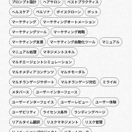
プロンプト設計
ヘアサロン
ベストプラクティス
ヘルスケア
ペルソナ
ボイスクローン
ボット
マーケティング
マーケティングオートメーション
マーケティングツール
マーケティング戦略
マーケティング支援
マーケティング自動化ツール
マニュアル
マニュアル処理
マネジメントスキル
マルチエージェントシミュレーション
マルチメディアコンテンツ
マルチモーダル
マルチランゲージサポート
マルチランゲージ対応
ミライAI
メタバース
ユーザーインターフェース
ユーザーインターフェイス
ユーザーレビュー
ユーザー体験
ユーザビリティ
ライセンス条件
ランディングページ
リアルタイム翻訳
リスクマネジメント
リスク管理
リノベーションプロジェクト
リモートワーク