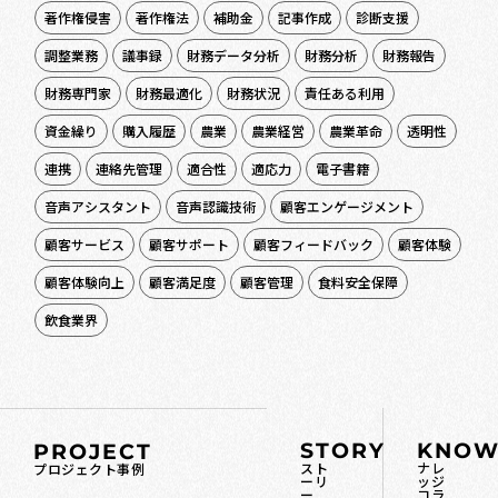
著作権侵害
著作権法
補助金
記事作成
診断支援
調整業務
議事録
財務データ分析
財務分析
財務報告
財務専門家
財務最適化
財務状況
責任ある利用
資金繰り
購入履歴
農業
農業経営
農業革命
透明性
連携
連絡先管理
適合性
適応力
電子書籍
音声アシスタント
音声認識技術
顧客エンゲージメント
顧客サービス
顧客サポート
顧客フィードバック
顧客体験
顧客体験向上
顧客満足度
顧客管理
食料安全保障
飲食業界
STORY
KNOW
PROJECT
スト
ナレ
プロジェクト事例
ーリ
ッジ
ー
コラ