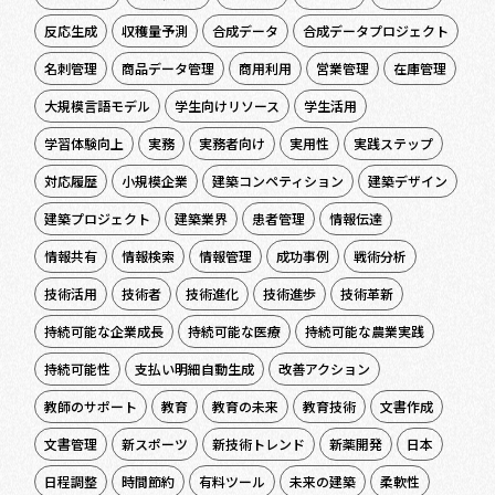
反応生成
収穫量予測
合成データ
合成データプロジェクト
名刺管理
商品データ管理
商用利用
営業管理
在庫管理
大規模言語モデル
学生向けリソース
学生活用
学習体験向上
実務
実務者向け
実用性
実践ステップ
対応履歴
小規模企業
建築コンペティション
建築デザイン
建築プロジェクト
建築業界
患者管理
情報伝達
情報共有
情報検索
情報管理
成功事例
戦術分析
技術活用
技術者
技術進化
技術進歩
技術革新
持続可能な企業成長
持続可能な医療
持続可能な農業実践
持続可能性
支払い明細自動生成
改善アクション
教師のサポート
教育
教育の未来
教育技術
文書作成
文書管理
新スポーツ
新技術トレンド
新薬開発
日本
日程調整
時間節約
有料ツール
未来の建築
柔軟性