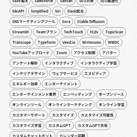
Saas淘汰
Salesforce
Sansan
SEO対策
SEO最適化
SikiAPI
Simplified
Siri
Slack統合
SNSマーケティングツール
Sora
Stable Diffusion
Streamlit
Teamプラン
TechTouch
tl;dv
TopicScan
Transcope
Typeform
Veed.io
Writesonic
WWDC
YouTubeアップロード
Zoom
アクセス制御
アバター
アンケート解析
インタラクティブ
インタラクティブ学習
インテリアデザイン
ウェブサービス
エヌビディア
エネルギー効率
エンターテイメント
エンターテインメント業界
エンベッディング
オープンソース
オンラインツール
オンラインマーケティング
オンライン学習
カスタマーサポート
カスタマイズ
カスタマイズ可能性
カスタマイズ学習
カスタムGPT
カスタムGPT共有
カスタムチャットボット
カレンダー同期