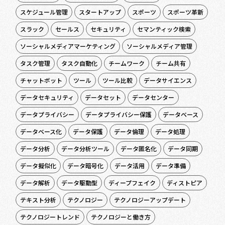
スケジュール管理
スタートアップ
スポーツ
スポーツ革新
スラック
セールス
セキュリティ
セマンティック検索
ソーシャルメディアマーケティング
ソーシャルメディア管理
タスク管理
タスク自動化
チームワーク
チーム共有
チャットボット
ツール
ツール比較
データサイエンス
データセキュリティ
データセット
データセンター
データプライバシー
データプライバシー保護
データベース
データベース化
データ保護
データ倫理
データ処理
データ分析
データ分析ツール
データ匿名化
データ同期
データ擬似化
データ暗号化
データ活用
データ準備
データ解析
データ駆動型
ディープフェイク
ディストピア
テキスト分析
テクノロジー
テクノロジーアップデート
テクノロジートレンド
テクノロジーと働き方