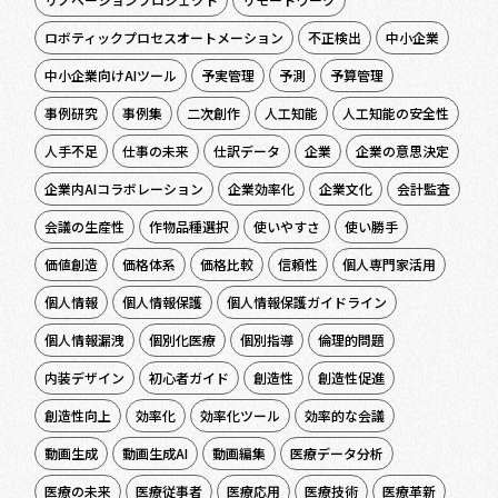
ロボティックプロセスオートメーション
不正検出
中小企業
中小企業向けAIツール
予実管理
予測
予算管理
事例研究
事例集
二次創作
人工知能
人工知能の安全性
人手不足
仕事の未来
仕訳データ
企業
企業の意思決定
企業内AIコラボレーション
企業効率化
企業文化
会計監査
会議の生産性
作物品種選択
使いやすさ
使い勝手
価値創造
価格体系
価格比較
信頼性
個人専門家活用
個人情報
個人情報保護
個人情報保護ガイドライン
個人情報漏洩
個別化医療
個別指導
倫理的問題
内装デザイン
初心者ガイド
創造性
創造性促進
創造性向上
効率化
効率化ツール
効率的な会議
動画生成
動画生成AI
動画編集
医療データ分析
医療の未来
医療従事者
医療応用
医療技術
医療革新