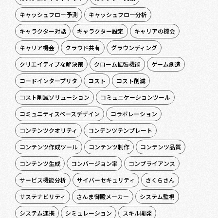
キャッシュフロー予測
キャッシュフロー分析
キャラクター対話
キャラクター設定
キャリアの機会
キャリア機会
クラウド共有
グラウンディング
クリエイティブな解決策
クローム拡張機能
ゲーム創造
コードインタープリタ
コスト
コスト削減
コスト削減ソリューション
コミュニケーションツール
コミュニティスペースデザイン
コラボレーション
コンテンツクオリティ
コンテンツテンプレート
コンテンツ作成ツール
コンテンツ制作
コンテンツ品質
コンテンツ生成
コンバージョン率
コンプライアンス
サービス機能分析
サイバーセキュリティ
さくらさん
サステナビリティ
さんま御殿メーカー
システム監視
システム連携
シミュレーション
スキル開発