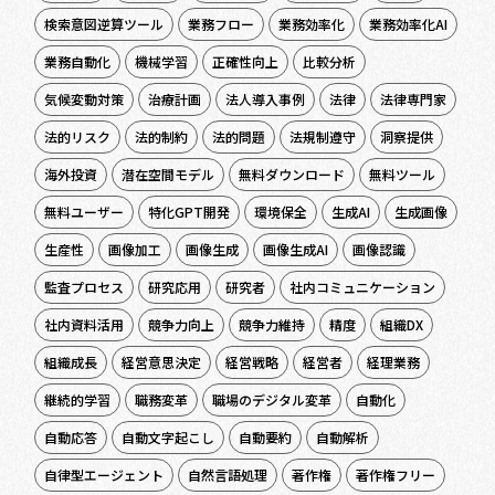
検索意図逆算ツール
業務フロー
業務効率化
業務効率化AI
業務自動化
機械学習
正確性向上
比較分析
気候変動対策
治療計画
法人導入事例
法律
法律専門家
法的リスク
法的制約
法的問題
法規制遵守
洞察提供
海外投資
潜在空間モデル
無料ダウンロード
無料ツール
無料ユーザー
特化GPT開発
環境保全
生成AI
生成画像
生産性
画像加工
画像生成
画像生成AI
画像認識
監査プロセス
研究応用
研究者
社内コミュニケーション
社内資料活用
競争力向上
競争力維持
精度
組織DX
組織成長
経営意思決定
経営戦略
経営者
経理業務
継続的学習
職務変革
職場のデジタル変革
自動化
自動応答
自動文字起こし
自動要約
自動解析
自律型エージェント
自然言語処理
著作権
著作権フリー