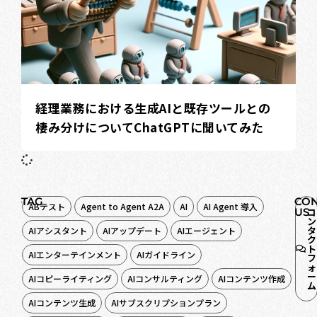
経理業務における生成AIと既存ツールとの
棲み分けについてChatGPTに聞いてみた
TAG
CON
ABテスト
Agent to Agent A2A
AI
AI Agent 導入
US
コ
ン
タ
AIアシスタント
AIアップデート
AIエージェント
ク
ト
AIエンターテインメント
AIガイドライン
フ
ォ
ー
AIコピーライティング
AIコンサルティング
AIコンテンツ作成
ム
AIコンテンツ生成
AIサブスクリプションプラン