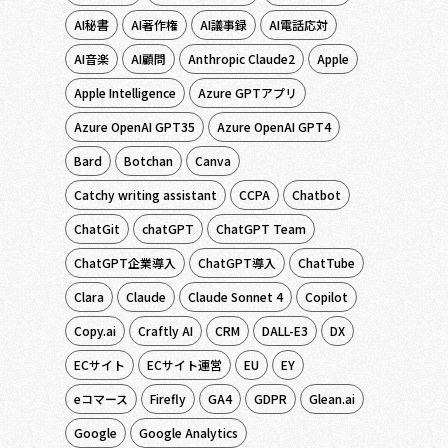
AI秘書
AI著作権
AI議事録
AI電話応対
AI音楽
AI顧問
Anthropic Claude2
Apple
Apple Intelligence
Azure GPTアプリ
Azure OpenAI GPT35
Azure OpenAI GPT4
Bard
Botchan
Canva
Catchy writing assistant
CCPA
Chatbot
ChatGit
chatGPT
ChatGPT Team
ChatGPT企業導入
ChatGPT導入
ChatTube
Clara
Claude
Claude Sonnet 4
Copilot
Copy.ai
Craftly AI
CRM
DALL-E3
DX
ECサイト
ECサイト運営
EU
EY
eコマース
Firefly
GA4
GDPR
Glean.ai
Google
Google Analytics