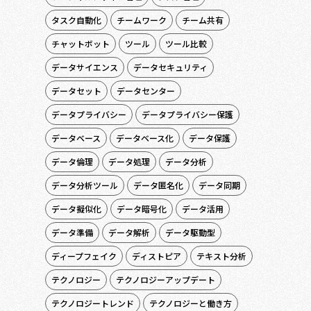
タスク自動化
チームワーク
チーム共有
チャットボット
ツール
ツール比較
データサイエンス
データセキュリティ
データセット
データセンター
データプライバシー
データプライバシー保護
データベース
データベース化
データ保護
データ倫理
データ処理
データ分析
データ分析ツール
データ匿名化
データ同期
データ擬似化
データ暗号化
データ活用
データ準備
データ解析
データ駆動型
ディープフェイク
ディストピア
テキスト分析
テクノロジー
テクノロジーアップデート
テクノロジートレンド
テクノロジーと働き方