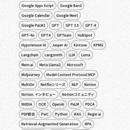
Google Apps Script
Google Bard
Google Calendar
Google Meet
Google PaLM2
GPT
GPT 3.5
GPT-4
GPT-4o
GPT4
GPTeam
HubSpot
Hypotenuse AI
Jasper AI
Kintone
KPMG
Langchain
Langsmith
LLM
Luma
Mem.ai
Meta Llama2
Microsoft
Midjourney
Model Context Protocol MCP
MultiOn
Netflixシリーズ
NLP
Notion
Notion. インタビュー
Notionコミュニティ
NVIDIA
OCR
OpenAI
PaLM
PDCA
PDF統合
PwC
Python
RAG
Regie.ai
Retrieval-Augmented Generation
RPA