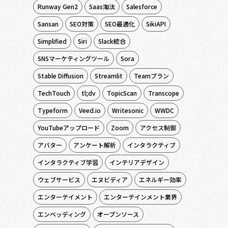
Runway Gen2
Saas淘汰
Salesforce
Sansan
SEO対策
SEO最適化
SikiAPI
Simplified
Siri
Slack統合
SNSマーケティングツール
Sora
Stable Diffusion
Streamlit
Teamプラン
TechTouch
tl;dv
TopicScan
Transcope
Typeform
Veed.io
Writesonic
WWDC
YouTubeアップロード
Zoom
アクセス制御
アバター
アンケート解析
インタラクティブ
インタラクティブ学習
インテリアデザイン
ウェブサービス
エヌビディア
エネルギー効率
エンターテイメント
エンターテインメント業界
エンベッディング
オープンソース