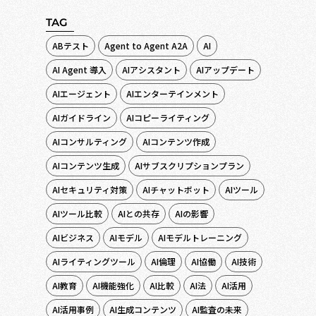
TAG
ABテスト
Agent to Agent A2A
AI
AI Agent 導入
AIアシスタント
AIアップデート
AIエージェント
AIエンターテインメント
AIガイドライン
AIコピーライティング
AIコンサルティング
AIコンテンツ作成
AIコンテンツ生成
AIサブスクリプションプラン
AIセキュリティ対策
AIチャットボット
AIツール
AIツール比較
AIとの共存
AIの影響
AIビジネス
AIモデル
AIモデルトレーニング
AIライティングツール
AI倫理
AI協働
AI技術
AI教育
AI機能強化
AI比較
AI法
AI活用
AI活用事例
AI生成コンテンツ
AI監査の未来