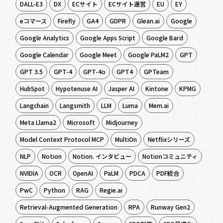
DALL-E3
DX
ECサイト
ECサイト運営
EU
EY
eコマース
Firefly
GA4
GDPR
Glean.ai
Google
Google Analytics
Google Apps Script
Google Bard
Google Calendar
Google Meet
Google PaLM2
GPT
GPT 3.5
GPT-4
GPT-4o
GPT4
GPTeam
HubSpot
Hypotenuse AI
Jasper AI
Kintone
KPMG
Langchain
Langsmith
LLM
Luma
Mem.ai
Meta Llama2
Microsoft
Midjourney
Model Context Protocol MCP
MultiOn
Netflixシリーズ
NLP
Notion
Notion. インタビュー
Notionコミュニティ
NVIDIA
OCR
OpenAI
PaLM
PDCA
PDF統合
PwC
Python
RAG
Regie.ai
Retrieval-Augmented Generation
RPA
Runway Gen2