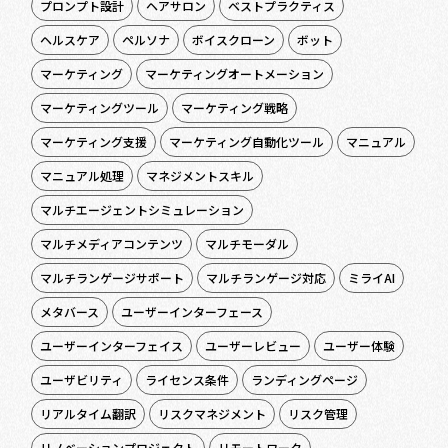
プロンプト設計
ヘアサロン
ベストプラクティス
ヘルスケア
ペルソナ
ボイスクローン
ボット
マーケティング
マーケティングオートメーション
マーケティングツール
マーケティング戦略
マーケティング支援
マーケティング自動化ツール
マニュアル
マニュアル処理
マネジメントスキル
マルチエージェントシミュレーション
マルチメディアコンテンツ
マルチモーダル
マルチランゲージサポート
マルチランゲージ対応
ミライAI
メタバース
ユーザーインターフェース
ユーザーインターフェイス
ユーザーレビュー
ユーザー体験
ユーザビリティ
ライセンス条件
ランディングページ
リアルタイム翻訳
リスクマネジメント
リスク管理
リノベーションプロジェクト
リモートワーク