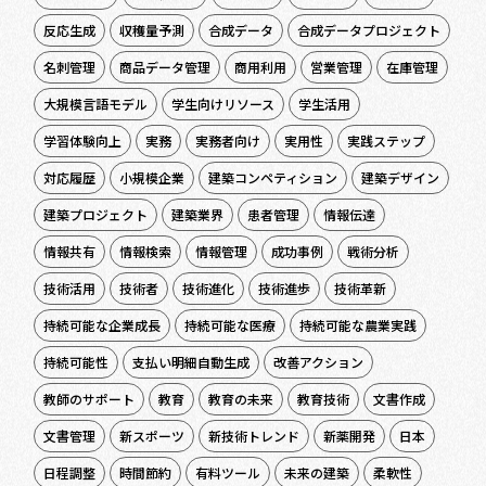
反応生成
収穫量予測
合成データ
合成データプロジェクト
名刺管理
商品データ管理
商用利用
営業管理
在庫管理
大規模言語モデル
学生向けリソース
学生活用
学習体験向上
実務
実務者向け
実用性
実践ステップ
対応履歴
小規模企業
建築コンペティション
建築デザイン
建築プロジェクト
建築業界
患者管理
情報伝達
情報共有
情報検索
情報管理
成功事例
戦術分析
技術活用
技術者
技術進化
技術進歩
技術革新
持続可能な企業成長
持続可能な医療
持続可能な農業実践
持続可能性
支払い明細自動生成
改善アクション
教師のサポート
教育
教育の未来
教育技術
文書作成
文書管理
新スポーツ
新技術トレンド
新薬開発
日本
日程調整
時間節約
有料ツール
未来の建築
柔軟性