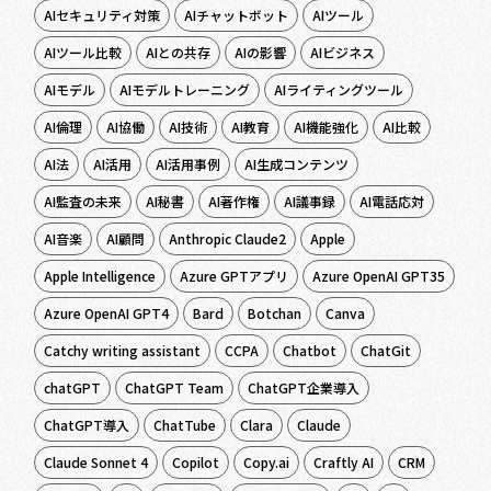
AIセキュリティ対策
AIチャットボット
AIツール
AIツール比較
AIとの共存
AIの影響
AIビジネス
AIモデル
AIモデルトレーニング
AIライティングツール
AI倫理
AI協働
AI技術
AI教育
AI機能強化
AI比較
AI法
AI活用
AI活用事例
AI生成コンテンツ
AI監査の未来
AI秘書
AI著作権
AI議事録
AI電話応対
AI音楽
AI顧問
Anthropic Claude2
Apple
Apple Intelligence
Azure GPTアプリ
Azure OpenAI GPT35
Azure OpenAI GPT4
Bard
Botchan
Canva
Catchy writing assistant
CCPA
Chatbot
ChatGit
chatGPT
ChatGPT Team
ChatGPT企業導入
ChatGPT導入
ChatTube
Clara
Claude
Claude Sonnet 4
Copilot
Copy.ai
Craftly AI
CRM