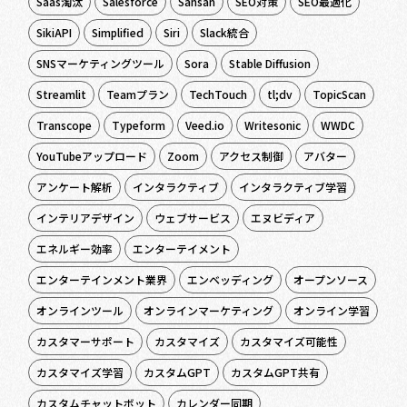
Saas淘汰
Salesforce
Sansan
SEO対策
SEO最適化
SikiAPI
Simplified
Siri
Slack統合
SNSマーケティングツール
Sora
Stable Diffusion
Streamlit
Teamプラン
TechTouch
tl;dv
TopicScan
Transcope
Typeform
Veed.io
Writesonic
WWDC
YouTubeアップロード
Zoom
アクセス制御
アバター
アンケート解析
インタラクティブ
インタラクティブ学習
インテリアデザイン
ウェブサービス
エヌビディア
エネルギー効率
エンターテイメント
エンターテインメント業界
エンベッディング
オープンソース
オンラインツール
オンラインマーケティング
オンライン学習
カスタマーサポート
カスタマイズ
カスタマイズ可能性
カスタマイズ学習
カスタムGPT
カスタムGPT共有
カスタムチャットボット
カレンダー同期