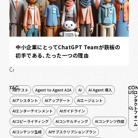
中小企業にとってChatGPT Teamが鉄板の
初手である、たった一つの理由
TAG
CON
ABテスト
Agent to Agent A2A
AI
AI Agent 導入
US
コ
ン
タ
AIアシスタント
AIアップデート
AIエージェント
ク
ト
AIエンターテインメント
AIガイドライン
フ
ォ
ー
AIコピーライティング
AIコンサルティング
AIコンテンツ作成
ム
AIコンテンツ生成
AIサブスクリプションプラン