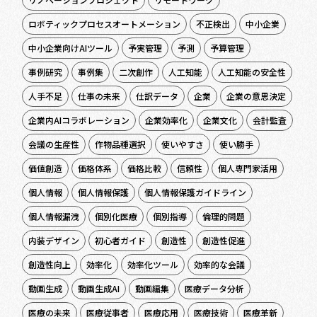
ロボティックプロセスオートメーション
不正検出
中小企業
中小企業向けAIツール
予実管理
予測
予算管理
事例研究
事例集
二次創作
人工知能
人工知能の安全性
人手不足
仕事の未来
仕訳データ
企業
企業の意思決定
企業内AIコラボレーション
企業効率化
企業文化
会計監査
会議の生産性
作物品種選択
使いやすさ
使い勝手
価値創造
価格体系
価格比較
信頼性
個人専門家活用
個人情報
個人情報保護
個人情報保護ガイドライン
個人情報漏洩
個別化医療
個別指導
倫理的問題
内装デザイン
初心者ガイド
創造性
創造性促進
創造性向上
効率化
効率化ツール
効率的な会議
動画生成
動画生成AI
動画編集
医療データ分析
医療の未来
医療従事者
医療応用
医療技術
医療革新