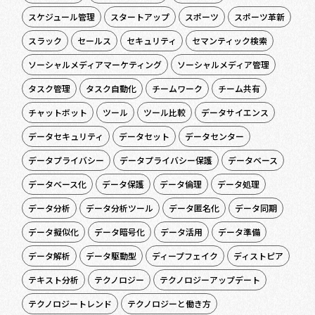
スケジュール管理
スタートアップ
スポーツ
スポーツ革新
スラック
セールス
セキュリティ
セマンティック検索
ソーシャルメディアマーケティング
ソーシャルメディア管理
タスク管理
タスク自動化
チームワーク
チーム共有
チャットボット
ツール
ツール比較
データサイエンス
データセキュリティ
データセット
データセンター
データプライバシー
データプライバシー保護
データベース
データベース化
データ保護
データ倫理
データ処理
データ分析
データ分析ツール
データ匿名化
データ同期
データ擬似化
データ暗号化
データ活用
データ準備
データ解析
データ駆動型
ディープフェイク
ディストピア
テキスト分析
テクノロジー
テクノロジーアップデート
テクノロジートレンド
テクノロジーと働き方