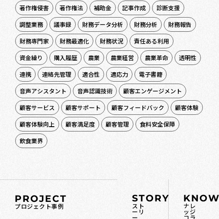
著作権侵害
著作権法
補助金
記事作成
診断支援
調整業務
議事録
財務データ分析
財務分析
財務報告
財務専門家
財務最適化
財務状況
責任ある利用
資金繰り
購入履歴
農業
農業経営
農業革命
透明性
連携
連絡先管理
適合性
適応力
電子書籍
音声アシスタント
音声認識技術
顧客エンゲージメント
顧客サービス
顧客サポート
顧客フィードバック
顧客体験
顧客体験向上
顧客満足度
顧客管理
食料安全保障
飲食業界
STORY
KNOW
PROJECT
スト
ナレ
プロジェクト事例
ーリ
ッジ
ー
コラ