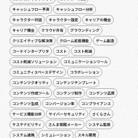
キャッシュフロー予測
キャッシュフロー分析
キャラクター対話
キャラクター設定
キャリアの機会
キャリア機会
クラウド共有
グラウンディング
クリエイティブな解決策
クローム拡張機能
ゲーム創造
コードインタープリタ
コスト
コスト削減
コスト削減ソリューション
コミュニケーションツール
コミュニティスペースデザイン
コラボレーション
コンテンツクオリティ
コンテンツテンプレート
コンテンツ作成ツール
コンテンツ制作
コンテンツ品質
コンテンツ生成
コンバージョン率
コンプライアンス
サービス機能分析
サイバーセキュリティ
さくらさん
サステナビリティ
さんま御殿メーカー
システム監視
システム連携
シミュレーション
スキル開発