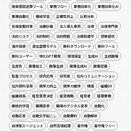
検索意図逆算ツール
業務フロー
業務効率化
業務効率化AI
業務自動化
機械学習
正確性向上
比較分析
気候変動対策
治療計画
法人導入事例
法律
法律専門家
法的リスク
法的制約
法的問題
法規制遵守
洞察提供
海外投資
潜在空間モデル
無料ダウンロード
無料ツール
無料ユーザー
特化GPT開発
環境保全
生成AI
生成画像
生産性
画像加工
画像生成
画像生成AI
画像認識
監査プロセス
研究応用
研究者
社内コミュニケーション
社内資料活用
競争力向上
競争力維持
精度
組織DX
組織成長
経営意思決定
経営戦略
経営者
経理業務
継続的学習
職務変革
職場のデジタル変革
自動化
自動応答
自動文字起こし
自動要約
自動解析
自律型エージェント
自然言語処理
著作権
著作権フリー