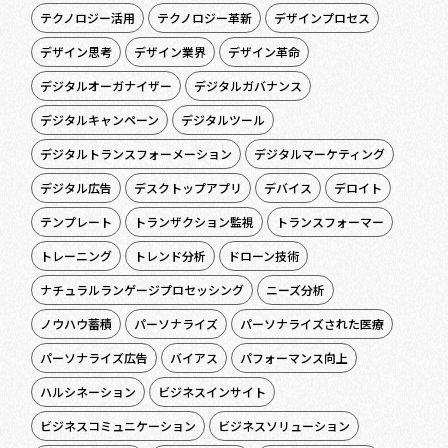
テクノロジー活用
テクノロジー革新
デザインプロセス
デザイン思考
デザイン業界
デザイン革命
デジタルオーガナイザー
デジタルガバナンス
デジタルキャンペーン
デジタルツール
デジタルトランスフォーメーション
デジタルマーケティング
デジタル広告
デスクトップアプリ
デバイス
デロイト
テンプレート
トランザクション監視
トランスフォーマー
トレーニング
トレンド分析
ドローン技術
ナチュラルランゲージプロセッシング
ニーズ分析
ノウハウ蓄積
パーソナライズ
パーソナライズされた医療
パーソナライズ広告
バイアス
パフォーマンス向上
ハルシネーション
ビジネスインサイト
ビジネスコミュニケーション
ビジネスソリューション