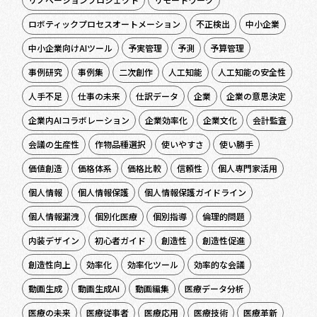
ロボティックプロセスオートメーション
不正検出
中小企業
中小企業向けAIツール
予実管理
予測
予算管理
事例研究
事例集
二次創作
人工知能
人工知能の安全性
人手不足
仕事の未来
仕訳データ
企業
企業の意思決定
企業内AIコラボレーション
企業効率化
企業文化
会計監査
会議の生産性
作物品種選択
使いやすさ
使い勝手
価値創造
価格体系
価格比較
信頼性
個人専門家活用
個人情報
個人情報保護
個人情報保護ガイドライン
個人情報漏洩
個別化医療
個別指導
倫理的問題
内装デザイン
初心者ガイド
創造性
創造性促進
創造性向上
効率化
効率化ツール
効率的な会議
動画生成
動画生成AI
動画編集
医療データ分析
医療の未来
医療従事者
医療応用
医療技術
医療革新