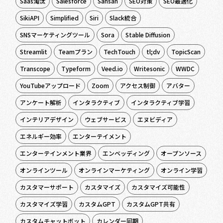
Saas淘汰
Salesforce
Sansan
SEO対策
SEO最適化
SikiAPI
Simplified
Siri
Slack統合
SNSマーケティングツール
Sora
Stable Diffusion
Streamlit
Teamプラン
TechTouch
tl;dv
TopicScan
Transcope
Typeform
Veed.io
Writesonic
WWDC
YouTubeアップロード
Zoom
アクセス制御
アバター
アンケート解析
インタラクティブ
インタラクティブ学習
インテリアデザイン
ウェブサービス
エヌビディア
エネルギー効率
エンターテイメント
エンターテインメント業界
エンベッディング
オープンソース
オンラインツール
オンラインマーケティング
オンライン学習
カスタマーサポート
カスタマイズ
カスタマイズ可能性
カスタマイズ学習
カスタムGPT
カスタムGPT共有
カスタムチャットボット
カレンダー同期