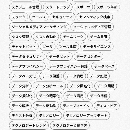
スケジュール管理
スタートアップ
スポーツ
スポーツ革新
スラック
セールス
セキュリティ
セマンティック検索
ソーシャルメディアマーケティング
ソーシャルメディア管理
タスク管理
タスク自動化
チームワーク
チーム共有
チャットボット
ツール
ツール比較
データサイエンス
データセキュリティ
データセット
データセンター
データプライバシー
データプライバシー保護
データベース
データベース化
データ保護
データ倫理
データ処理
データ分析
データ分析ツール
データ匿名化
データ同期
データ擬似化
データ暗号化
データ活用
データ準備
データ解析
データ駆動型
ディープフェイク
ディストピア
テキスト分析
テクノロジー
テクノロジーアップデート
テクノロジートレンド
テクノロジーと働き方