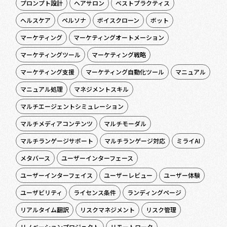
プロンプト設計
ヘアサロン
ベストプラクティス
ヘルスケア
ペルソナ
ボイスクローン
ボット
マーケティング
マーケティングオートメーション
マーケティングツール
マーケティング戦略
マーケティング支援
マーケティング自動化ツール
マニュアル
マニュアル処理
マネジメントスキル
マルチエージェントシミュレーション
マルチメディアコンテンツ
マルチモーダル
マルチランゲージサポート
マルチランゲージ対応
ミライAI
メタバース
ユーザーインターフェース
ユーザーインターフェイス
ユーザーレビュー
ユーザー体験
ユーザビリティ
ライセンス条件
ランディングページ
リアルタイム翻訳
リスクマネジメント
リスク管理
リノベーションプロジェクト
リモートワーク