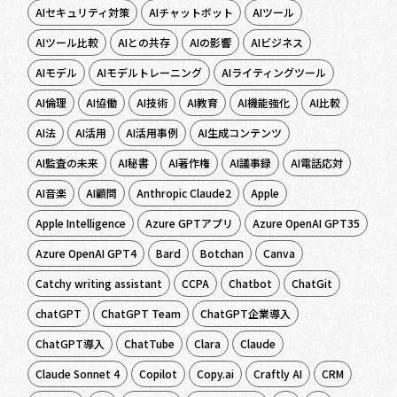
AIセキュリティ対策
AIチャットボット
AIツール
AIツール比較
AIとの共存
AIの影響
AIビジネス
AIモデル
AIモデルトレーニング
AIライティングツール
AI倫理
AI協働
AI技術
AI教育
AI機能強化
AI比較
AI法
AI活用
AI活用事例
AI生成コンテンツ
AI監査の未来
AI秘書
AI著作権
AI議事録
AI電話応対
AI音楽
AI顧問
Anthropic Claude2
Apple
Apple Intelligence
Azure GPTアプリ
Azure OpenAI GPT35
Azure OpenAI GPT4
Bard
Botchan
Canva
Catchy writing assistant
CCPA
Chatbot
ChatGit
chatGPT
ChatGPT Team
ChatGPT企業導入
ChatGPT導入
ChatTube
Clara
Claude
Claude Sonnet 4
Copilot
Copy.ai
Craftly AI
CRM