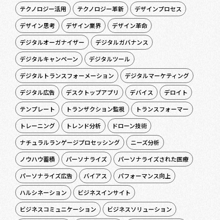
テクノロジー活用
テクノロジー革新
デザインプロセス
デザイン思考
デザイン業界
デザイン革命
デジタルオーガナイザー
デジタルガバナンス
デジタルキャンペーン
デジタルツール
デジタルトランスフォーメーション
デジタルマーケティング
デジタル広告
デスクトップアプリ
デバイス
デロイト
テンプレート
トランザクション監視
トランスフォーマー
トレーニング
トレンド分析
ドローン技術
ナチュラルランゲージプロセッシング
ニーズ分析
ノウハウ蓄積
パーソナライズ
パーソナライズされた医療
パーソナライズ広告
バイアス
パフォーマンス向上
ハルシネーション
ビジネスインサイト
ビジネスコミュニケーション
ビジネスソリューション