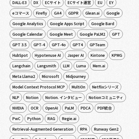
DALL-E3
DX
ECサイト
ECサイト運営
EU
EY
eコマース
Firefly
GA4
GDPR
Glean.ai
Google
Google Analytics
Google Apps Script
Google Bard
Google Calendar
Google Meet
Google PaLM2
GPT
GPT 3.5
GPT-4
GPT-4o
GPT4
GPTeam
HubSpot
Hypotenuse AI
Jasper AI
Kintone
KPMG
Langchain
Langsmith
LLM
Luma
Mem.ai
Meta Llama2
Microsoft
Midjourney
Model Context Protocol MCP
MultiOn
Netflixシリーズ
NLP
Notion
Notion. インタビュー
Notionコミュニティ
NVIDIA
OCR
OpenAI
PaLM
PDCA
PDF統合
PwC
Python
RAG
Regie.ai
Retrieval-Augmented Generation
RPA
Runway Gen2