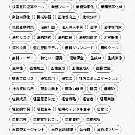
検索意図逆算ツール
業務フロー
業務効率化
業務効率化AI
業務自動化
機械学習
正確性向上
比較分析
気候変動対策
治療計画
法人導入事例
法律
法律専門家
法的リスク
法的制約
法的問題
法規制遵守
洞察提供
海外投資
潜在空間モデル
無料ダウンロード
無料ツール
無料ユーザー
特化GPT開発
環境保全
生成AI
生成画像
生産性
画像加工
画像生成
画像生成AI
画像認識
監査プロセス
研究応用
研究者
社内コミュニケーション
社内資料活用
競争力向上
競争力維持
精度
組織DX
組織成長
経営意思決定
経営戦略
経営者
経理業務
継続的学習
職務変革
職場のデジタル変革
自動化
自動応答
自動文字起こし
自動要約
自動解析
自律型エージェント
自然言語処理
著作権
著作権フリー