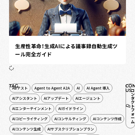
生産性革命！生成AIによる議事録自動生成ツ
ール完全ガイド
TAG
CON
ABテスト
Agent to Agent A2A
AI
AI Agent 導入
US
コ
ン
タ
AIアシスタント
AIアップデート
AIエージェント
ク
ト
AIエンターテインメント
AIガイドライン
フ
ォ
ー
AIコピーライティング
AIコンサルティング
AIコンテンツ作成
ム
AIコンテンツ生成
AIサブスクリプションプラン