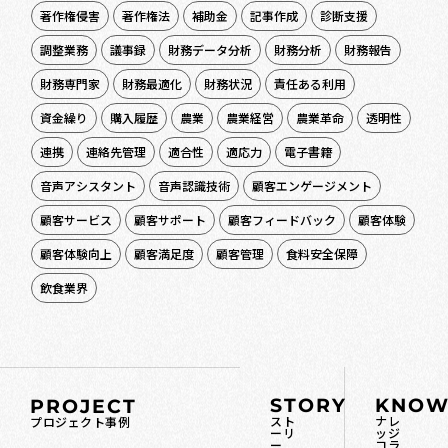
著作権侵害
著作権法
補助金
記事作成
診断支援
調整業務
議事録
財務データ分析
財務分析
財務報告
財務専門家
財務最適化
財務状況
責任ある利用
資金繰り
購入履歴
農業
農業経営
農業革命
透明性
連携
連絡先管理
適合性
適応力
電子書籍
音声アシスタント
音声認識技術
顧客エンゲージメント
顧客サービス
顧客サポート
顧客フィードバック
顧客体験
顧客体験向上
顧客満足度
顧客管理
食料安全保障
飲食業界
STORY
KNOW
PROJECT
スト
ナレ
プロジェクト事例
ーリ
ッジ
ー
コラ