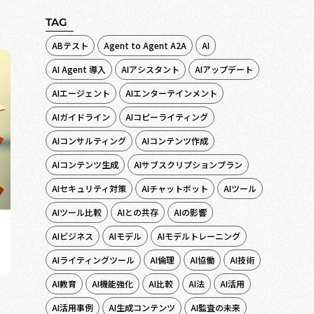
TAG
ABテスト
Agent to Agent A2A
AI
AI Agent 導入
AIアシスタント
AIアップデート
AIエージェント
AIエンターテインメント
AIガイドライン
AIコピーライティング
AIコンサルティング
AIコンテンツ作成
AIコンテンツ生成
AIサブスクリプションプラン
AIセキュリティ対策
AIチャットボット
AIツール
AIツール比較
AIとの共存
AIの影響
AIビジネス
AIモデル
AIモデルトレーニング
AIライティングツール
AI倫理
AI協働
AI技術
AI教育
AI機能強化
AI比較
AI法
AI活用
AI活用事例
AI生成コンテンツ
AI監査の未来