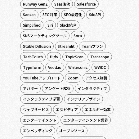
Runway Gen2
Saas淘汰
Salesforce
Sansan
SEO対策
SEO最適化
SikiAPI
Simplified
Siri
Slack統合
SNSマーケティングツール
Sora
Stable Diffusion
Streamlit
Teamプラン
TechTouch
tl;dv
TopicScan
Transcope
Typeform
Veed.io
Writesonic
WWDC
YouTubeアップロード
Zoom
アクセス制御
アバター
アンケート解析
インタラクティブ
インタラクティブ学習
インテリアデザイン
ウェブサービス
エヌビディア
エネルギー効率
エンターテイメント
エンターテインメント業界
エンベッディング
オープンソース