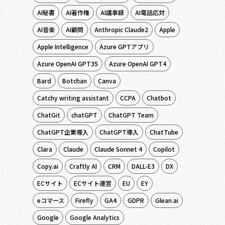
AI秘書
AI著作権
AI議事録
AI電話応対
AI音楽
AI顧問
Anthropic Claude2
Apple
Apple Intelligence
Azure GPTアプリ
Azure OpenAI GPT35
Azure OpenAI GPT4
Bard
Botchan
Canva
Catchy writing assistant
CCPA
Chatbot
ChatGit
chatGPT
ChatGPT Team
ChatGPT企業導入
ChatGPT導入
ChatTube
Clara
Claude
Claude Sonnet 4
Copilot
Copy.ai
Craftly AI
CRM
DALL-E3
DX
ECサイト
ECサイト運営
EU
EY
eコマース
Firefly
GA4
GDPR
Glean.ai
Google
Google Analytics