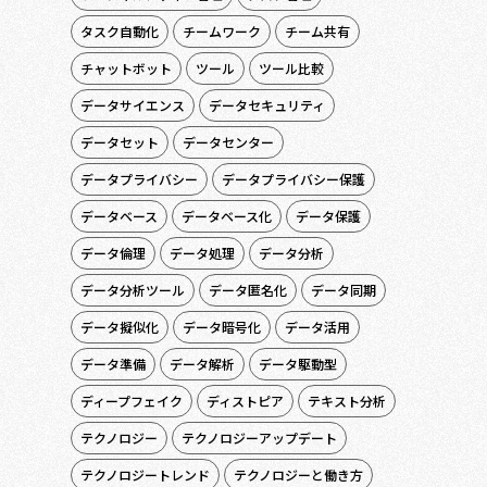
タスク自動化
チームワーク
チーム共有
チャットボット
ツール
ツール比較
データサイエンス
データセキュリティ
データセット
データセンター
データプライバシー
データプライバシー保護
データベース
データベース化
データ保護
データ倫理
データ処理
データ分析
データ分析ツール
データ匿名化
データ同期
データ擬似化
データ暗号化
データ活用
データ準備
データ解析
データ駆動型
ディープフェイク
ディストピア
テキスト分析
テクノロジー
テクノロジーアップデート
テクノロジートレンド
テクノロジーと働き方