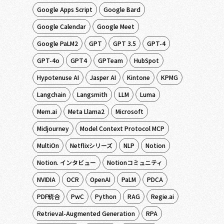
Google Apps Script
Google Bard
Google Calendar
Google Meet
Google PaLM2
GPT
GPT 3.5
GPT-4
GPT-4o
GPT4
GPTeam
HubSpot
Hypotenuse AI
Jasper AI
Kintone
KPMG
Langchain
Langsmith
LLM
Luma
Mem.ai
Meta Llama2
Microsoft
Midjourney
Model Context Protocol MCP
MultiOn
Netflixシリーズ
NLP
Notion
Notion. インタビュー
Notionコミュニティ
NVIDIA
OCR
OpenAI
PaLM
PDCA
PDF統合
PwC
Python
RAG
Regie.ai
Retrieval-Augmented Generation
RPA