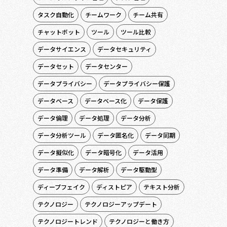
タスク自動化
チームワーク
チーム共有
チャットボット
ツール
ツール比較
データサイエンス
データセキュリティ
データセット
データセンター
データプライバシー
データプライバシー保護
データベース
データベース化
データ保護
データ倫理
データ処理
データ分析
データ分析ツール
データ匿名化
データ同期
データ擬似化
データ暗号化
データ活用
データ準備
データ解析
データ駆動型
ディープフェイク
ディストピア
テキスト分析
テクノロジー
テクノロジーアップデート
テクノロジートレンド
テクノロジーと働き方