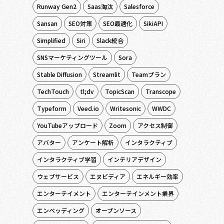
Runway Gen2
Saas淘汰
Salesforce
Sansan
SEO対策
SEO最適化
SikiAPI
Simplified
Siri
Slack統合
SNSマーケティングツール
Sora
Stable Diffusion
Streamlit
Teamプラン
TechTouch
tl;dv
TopicScan
Transcope
Typeform
Veed.io
Writesonic
WWDC
YouTubeアップロード
Zoom
アクセス制御
アバター
アンケート解析
インタラクティブ
インタラクティブ学習
インテリアデザイン
ウェブサービス
エヌビディア
エネルギー効率
エンターテイメント
エンターテインメント業界
エンベッディング
オープンソース