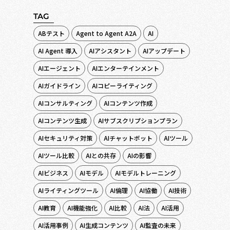
TAG
ABテスト
Agent to Agent A2A
AI
AI Agent 導入
AIアシスタント
AIアップデート
AIエージェント
AIエンターテインメント
AIガイドライン
AIコピーライティング
AIコンサルティング
AIコンテンツ作成
AIコンテンツ生成
AIサブスクリプションプラン
AIセキュリティ対策
AIチャットボット
AIツール
AIツール比較
AIとの共存
AIの影響
AIビジネス
AIモデル
AIモデルトレーニング
AIライティングツール
AI倫理
AI協働
AI技術
AI教育
AI機能強化
AI比較
AI法
AI活用
AI活用事例
AI生成コンテンツ
AI監査の未来