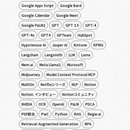
Google Apps Script
Google Bard
Google Calendar
Google Meet
Google PaLM2
GPT
GPT 3.5
GPT-4
GPT-4o
GPT4
GPTeam
HubSpot
Hypotenuse AI
Jasper AI
Kintone
KPMG
Langchain
Langsmith
LLM
Luma
Mem.ai
Meta Llama2
Microsoft
Midjourney
Model Context Protocol MCP
MultiOn
Netflixシリーズ
NLP
Notion
Notion. インタビュー
Notionコミュニティ
NVIDIA
OCR
OpenAI
PaLM
PDCA
PDF統合
PwC
Python
RAG
Regie.ai
Retrieval-Augmented Generation
RPA