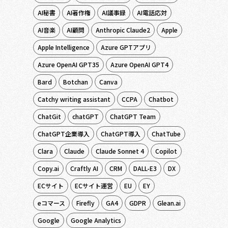
AI秘書
AI著作権
AI議事録
AI電話応対
AI音楽
AI顧問
Anthropic Claude2
Apple
Apple Intelligence
Azure GPTアプリ
Azure OpenAI GPT35
Azure OpenAI GPT4
Bard
Botchan
Canva
Catchy writing assistant
CCPA
Chatbot
ChatGit
chatGPT
ChatGPT Team
ChatGPT企業導入
ChatGPT導入
ChatTube
Clara
Claude
Claude Sonnet 4
Copilot
Copy.ai
Craftly AI
CRM
DALL-E3
DX
ECサイト
ECサイト運営
EU
EY
eコマース
Firefly
GA4
GDPR
Glean.ai
Google
Google Analytics