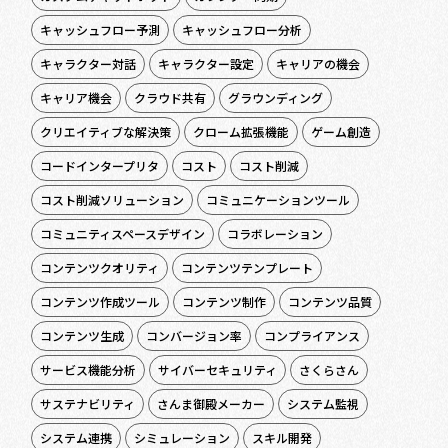
キャッシュフロー予測
キャッシュフロー分析
キャラクター対話
キャラクター設定
キャリアの機会
キャリア機会
クラウド共有
グラウンディング
クリエイティブな解決策
クローム拡張機能
ゲーム創造
コードインタープリタ
コスト
コスト削減
コスト削減ソリューション
コミュニケーションツール
コミュニティスペースデザイン
コラボレーション
コンテンツクオリティ
コンテンツテンプレート
コンテンツ作成ツール
コンテンツ制作
コンテンツ品質
コンテンツ生成
コンバージョン率
コンプライアンス
サービス機能分析
サイバーセキュリティ
さくらさん
サステナビリティ
さんま御殿メーカー
システム監視
システム連携
シミュレーション
スキル開発