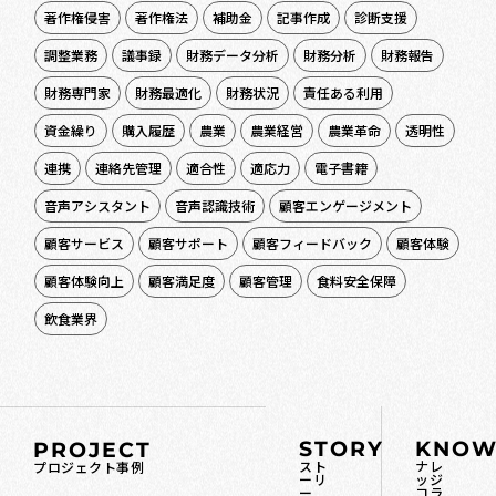
著作権侵害
著作権法
補助金
記事作成
診断支援
調整業務
議事録
財務データ分析
財務分析
財務報告
財務専門家
財務最適化
財務状況
責任ある利用
資金繰り
購入履歴
農業
農業経営
農業革命
透明性
連携
連絡先管理
適合性
適応力
電子書籍
音声アシスタント
音声認識技術
顧客エンゲージメント
顧客サービス
顧客サポート
顧客フィードバック
顧客体験
顧客体験向上
顧客満足度
顧客管理
食料安全保障
飲食業界
STORY
KNOW
PROJECT
スト
ナレ
プロジェクト事例
ーリ
ッジ
ー
コラ