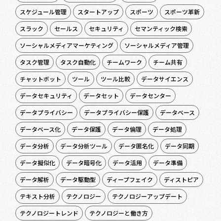
スケジュール管理
スタートアップ
スポーツ
スポーツ革新
スラック
セールス
セキュリティ
セマンティック検索
ソーシャルメディアマーケティング
ソーシャルメディア管理
タスク管理
タスク自動化
チームワーク
チーム共有
チャットボット
ツール
ツール比較
データサイエンス
データセキュリティ
データセット
データセンター
データプライバシー
データプライバシー保護
データベース
データベース化
データ保護
データ倫理
データ処理
データ分析
データ分析ツール
データ匿名化
データ同期
データ擬似化
データ暗号化
データ活用
データ準備
データ解析
データ駆動型
ディープフェイク
ディストピア
テキスト分析
テクノロジー
テクノロジーアップデート
テクノロジートレンド
テクノロジーと働き方