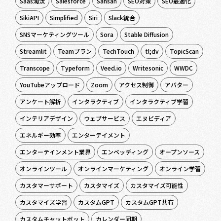
Saas淘汰
Salesforce
Sansan
SEO対策
SEO最適化
SikiAPI
Simplified
Siri
Slack統合
SNSマーケティングツール
Sora
Stable Diffusion
Streamlit
Teamプラン
TechTouch
tl;dv
TopicScan
Transcope
Typeform
Veed.io
Writesonic
WWDC
YouTubeアップロード
Zoom
アクセス制御
アバター
アンケート解析
インタラクティブ
インタラクティブ学習
インテリアデザイン
ウェブサービス
エヌビディア
エネルギー効率
エンターテイメント
エンターテインメント業界
エンベッディング
オープンソース
オンラインツール
オンラインマーケティング
オンライン学習
カスタマーサポート
カスタマイズ
カスタマイズ可能性
カスタマイズ学習
カスタムGPT
カスタムGPT共有
カスタムチャットボット
カレンダー同期