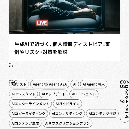
生成AIで近づく、個人情報ディストピア：事
例やリスク・対策を解説
TAG
CON
ABテスト
Agent to Agent A2A
AI
AI Agent 導入
US
コ
ン
タ
AIアシスタント
AIアップデート
AIエージェント
ク
ト
AIエンターテインメント
AIガイドライン
フ
ォ
ー
AIコピーライティング
AIコンサルティング
AIコンテンツ作成
ム
AIコンテンツ生成
AIサブスクリプションプラン