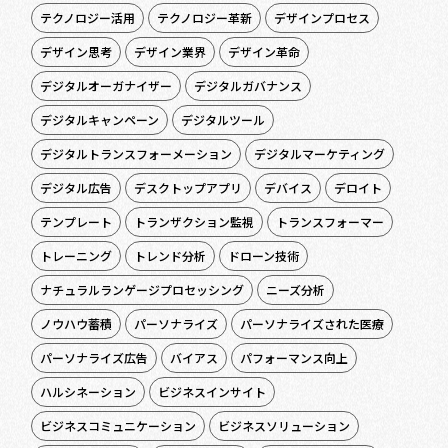
テクノロジー活用
テクノロジー革新
デザインプロセス
デザイン思考
デザイン業界
デザイン革命
デジタルオーガナイザー
デジタルガバナンス
デジタルキャンペーン
デジタルツール
デジタルトランスフォーメーション
デジタルマーケティング
デジタル広告
デスクトップアプリ
デバイス
デロイト
テンプレート
トランザクション監視
トランスフォーマー
トレーニング
トレンド分析
ドローン技術
ナチュラルランゲージプロセッシング
ニーズ分析
ノウハウ蓄積
パーソナライズ
パーソナライズされた医療
パーソナライズ広告
バイアス
パフォーマンス向上
ハルシネーション
ビジネスインサイト
ビジネスコミュニケーション
ビジネスソリューション