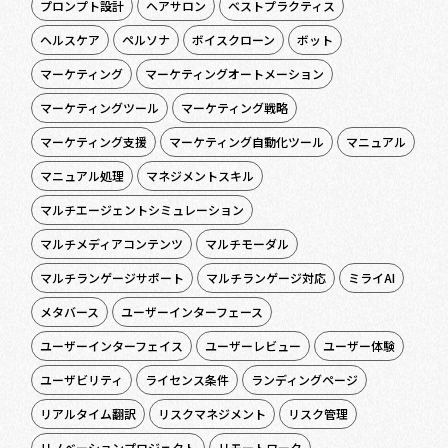
プロンプト設計
ヘアサロン
ベストプラクティス
ヘルスケア
ペルソナ
ボイスクローン
ボット
マーケティング
マーケティングオートメーション
マーケティングツール
マーケティング戦略
マーケティング支援
マーケティング自動化ツール
マニュアル
マニュアル処理
マネジメントスキル
マルチエージェントシミュレーション
マルチメディアコンテンツ
マルチモーダル
マルチランゲージサポート
マルチランゲージ対応
ミライAI
メタバース
ユーザーインターフェース
ユーザーインターフェイス
ユーザーレビュー
ユーザー体験
ユーザビリティ
ライセンス条件
ランディングページ
リアルタイム翻訳
リスクマネジメント
リスク管理
リノベーションプロジェクト
リモートワーク