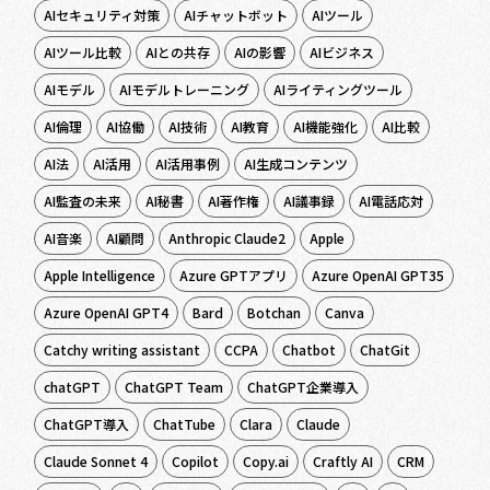
AIセキュリティ対策
AIチャットボット
AIツール
AIツール比較
AIとの共存
AIの影響
AIビジネス
AIモデル
AIモデルトレーニング
AIライティングツール
AI倫理
AI協働
AI技術
AI教育
AI機能強化
AI比較
AI法
AI活用
AI活用事例
AI生成コンテンツ
AI監査の未来
AI秘書
AI著作権
AI議事録
AI電話応対
AI音楽
AI顧問
Anthropic Claude2
Apple
Apple Intelligence
Azure GPTアプリ
Azure OpenAI GPT35
Azure OpenAI GPT4
Bard
Botchan
Canva
Catchy writing assistant
CCPA
Chatbot
ChatGit
chatGPT
ChatGPT Team
ChatGPT企業導入
ChatGPT導入
ChatTube
Clara
Claude
Claude Sonnet 4
Copilot
Copy.ai
Craftly AI
CRM