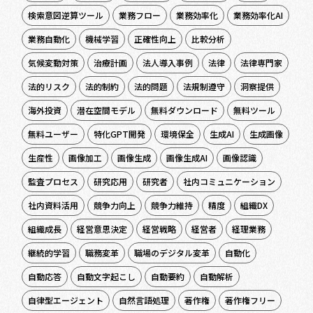
検索意図逆算ツール
業務フロー
業務効率化
業務効率化AI
業務自動化
機械学習
正確性向上
比較分析
気候変動対策
治療計画
法人導入事例
法律
法律専門家
法的リスク
法的制約
法的問題
法規制遵守
洞察提供
海外投資
潜在空間モデル
無料ダウンロード
無料ツール
無料ユーザー
特化GPT開発
環境保全
生成AI
生成画像
生産性
画像加工
画像生成
画像生成AI
画像認識
監査プロセス
研究応用
研究者
社内コミュニケーション
社内資料活用
競争力向上
競争力維持
精度
組織DX
組織成長
経営意思決定
経営戦略
経営者
経理業務
継続的学習
職務変革
職場のデジタル変革
自動化
自動応答
自動文字起こし
自動要約
自動解析
自律型エージェント
自然言語処理
著作権
著作権フリー