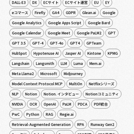
DALL-E3
DX
ECサイト
ECサイト運営
EU
EY
eコマース
Firefly
GA4
GDPR
Glean.ai
Google
Google Analytics
Google Apps Script
Google Bard
Google Calendar
Google Meet
Google PaLM2
GPT
GPT 3.5
GPT-4
GPT-4o
GPT4
GPTeam
HubSpot
Hypotenuse AI
Jasper AI
Kintone
KPMG
Langchain
Langsmith
LLM
Luma
Mem.ai
Meta Llama2
Microsoft
Midjourney
Model Context Protocol MCP
MultiOn
Netflixシリーズ
NLP
Notion
Notion. インタビュー
Notionコミュニティ
NVIDIA
OCR
OpenAI
PaLM
PDCA
PDF統合
PwC
Python
RAG
Regie.ai
Retrieval-Augmented Generation
RPA
Runway Gen2