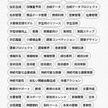
反応生成
収穫量予測
合成データ
合成データプロジェクト
名刺管理
商品データ管理
商用利用
営業管理
在庫管理
大規模言語モデル
学生向けリソース
学生活用
学習体験向上
実務
実務者向け
実用性
実践ステップ
対応履歴
小規模企業
建築コンペティション
建築デザイン
建築プロジェクト
建築業界
患者管理
情報伝達
情報共有
情報検索
情報管理
成功事例
戦術分析
技術活用
技術者
技術進化
技術進歩
技術革新
持続可能な企業成長
持続可能な医療
持続可能な農業実践
持続可能性
支払い明細自動生成
改善アクション
教師のサポート
教育
教育の未来
教育技術
文書作成
文書管理
新スポーツ
新技術トレンド
新薬開発
日本
日程調整
時間節約
有料ツール
未来の建築
柔軟性