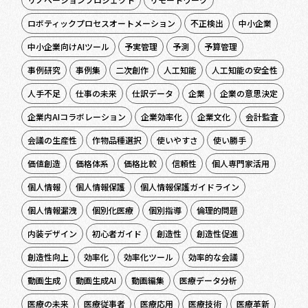
ロボティックプロセスオートメーション
不正検出
中小企業
中小企業向けAIツール
予実管理
予測
予算管理
事例研究
事例集
二次創作
人工知能
人工知能の安全性
人手不足
仕事の未来
仕訳データ
企業
企業の意思決定
企業内AIコラボレーション
企業効率化
企業文化
会計監査
会議の生産性
作物品種選択
使いやすさ
使い勝手
価値創造
価格体系
価格比較
信頼性
個人専門家活用
個人情報
個人情報保護
個人情報保護ガイドライン
個人情報漏洩
個別化医療
個別指導
倫理的問題
内装デザイン
初心者ガイド
創造性
創造性促進
創造性向上
効率化
効率化ツール
効率的な会議
動画生成
動画生成AI
動画編集
医療データ分析
医療の未来
医療従事者
医療応用
医療技術
医療革新