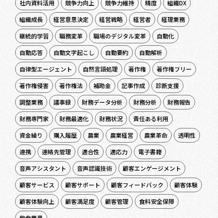
社内資料活用
競争力向上
競争力維持
精度
組織DX
組織成長
経営意思決定
経営戦略
経営者
経理業務
継続的学習
職務変革
職場のデジタル変革
自動化
自動応答
自動文字起こし
自動要約
自動解析
自律型エージェント
自然言語処理
著作権
著作権フリー
著作権侵害
著作権法
補助金
記事作成
診断支援
調整業務
議事録
財務データ分析
財務分析
財務報告
財務専門家
財務最適化
財務状況
責任ある利用
資金繰り
購入履歴
農業
農業経営
農業革命
透明性
連携
連絡先管理
適合性
適応力
電子書籍
音声アシスタント
音声認識技術
顧客エンゲージメント
顧客サービス
顧客サポート
顧客フィードバック
顧客体験
顧客体験向上
顧客満足度
顧客管理
食料安全保障
飲食業界