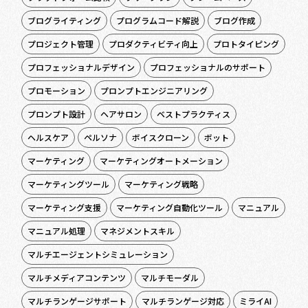
ブログライティング
プログラムコード解説
ブログ作成
プロジェクト管理
プロダクティビティ向上
プロトタイピング
プロフェッショナルデザイン
プロフェッショナルのサポート
プロモーション
プロンプトエンジニアリング
プロンプト設計
ヘアサロン
ベストプラクティス
ヘルスケア
ペルソナ
ボイスクローン
ボット
マーケティング
マーケティングオートメーション
マーケティングツール
マーケティング戦略
マーケティング支援
マーケティング自動化ツール
マニュアル
マニュアル処理
マネジメントスキル
マルチエージェントシミュレーション
マルチメディアコンテンツ
マルチモーダル
マルチランゲージサポート
マルチランゲージ対応
ミライAI