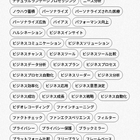
ナチュラルランゲージプロセッシング
ニーズ分析
ノウハウ蓄積
パーソナライズ
パーソナライズされた医療
パーソナライズ広告
バイアス
パフォーマンス向上
ハルシネーション
ビジネスインサイト
ビジネスコミュニケーション
ビジネスソリューション
ビジネスチャンス
ビジネスツール
ビジネスツール比較
ビジネスデータ分析
ビジネスプラン
ビジネスプロセス
ビジネスプロセス自動化
ビジネスリーダー
ビジネス分析
ビジネス効率化
ビジネス応用
ビジネス意思決定
ビジネス成功
ビジネス成長
ビジネス戦略
ビジネス自動化
ビデオレコーディング
ファインチューニング
ファクトチェック
ファンエクスペリエンス
フィルター
プライバシー
プライバシー保護
ブラックミラー
プラットフォーム比較
フリープラン
フレームベース