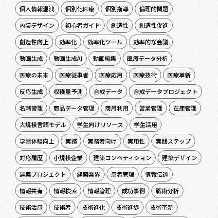
個人情報漏洩
個別化医療
個別指導
倫理的問題
内装デザイン
初心者ガイド
創造性
創造性促進
創造性向上
効率化
効率化ツール
効率的な会議
動画生成
動画生成AI
動画編集
医療データ分析
医療の未来
医療従事者
医療応用
医療技術
医療革新
反応生成
収穫量予測
合成データ
合成データプロジェクト
名刺管理
商品データ管理
商用利用
営業管理
在庫管理
大規模言語モデル
学生向けリソース
学生活用
学習体験向上
実務
実務者向け
実用性
実践ステップ
対応履歴
小規模企業
建築コンペティション
建築デザイン
建築プロジェクト
建築業界
患者管理
情報伝達
情報共有
情報検索
情報管理
成功事例
戦術分析
技術活用
技術者
技術進化
技術進歩
技術革新