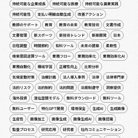
持続可能な企業成長
持続可能な医療
持続可能な農業実践
持続可能性
支払い明細自動生成
改善アクション
教師のサポート
教育
教育の未来
教育技術
文書作成
文書管理
新スポーツ
新技術トレンド
新薬開発
日本
日程調整
時間節約
有料ツール
未来の建築
柔軟性
検索意図逆算ツール
業務フロー
業務効率化
業務効率化AI
業務自動化
機械学習
正確性向上
比較分析
気候変動対策
治療計画
法人導入事例
法律
法律専門家
法的リスク
法的制約
法的問題
法規制遵守
洞察提供
海外投資
潜在空間モデル
無料ダウンロード
無料ツール
無料ユーザー
特化GPT開発
環境保全
生成AI
生成画像
生産性
画像加工
画像生成
画像生成AI
画像認識
監査プロセス
研究応用
研究者
社内コミュニケーション