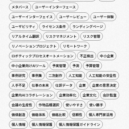
メタバース
ユーザーインターフェース
ユーザーインターフェイス
ユーザーレビュー
ユーザー体験
ユーザビリティ
ライセンス条件
ランディングページ
リアルタイム翻訳
リスクマネジメント
リスク管理
リノベーションプロジェクト
リモートワーク
ロボティックプロセスオートメーション
不正検出
中小企業
中小企業向けAIツール
予実管理
予測
予算管理
事例研究
事例集
二次創作
人工知能
人工知能の安全性
人手不足
仕事の未来
仕訳データ
企業
企業の意思決定
企業内AIコラボレーション
企業効率化
企業文化
会計監査
会議の生産性
作物品種選択
使いやすさ
使い勝手
価値創造
価格体系
価格比較
信頼性
個人専門家活用
個人情報
個人情報保護
個人情報保護ガイドライン