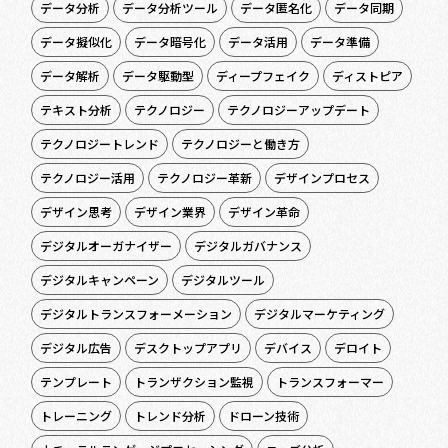
データ分析
データ分析ツール
データ匿名化
データ同期
データ擬似化
データ暗号化
データ活用
データ準備
データ解析
データ駆動型
ディープフェイク
ディストピア
テキスト分析
テクノロジー
テクノロジーアップデート
テクノロジートレンド
テクノロジーと働き方
テクノロジー活用
テクノロジー革新
デザインプロセス
デザイン思考
デザイン業界
デザイン革命
デジタルオーガナイザー
デジタルガバナンス
デジタルキャンペーン
デジタルツール
デジタルトランスフォーメーション
デジタルマーケティング
デジタル広告
デスクトップアプリ
デバイス
デロイト
テンプレート
トランザクション監視
トランスフォーマー
トレーニング
トレンド分析
ドローン技術