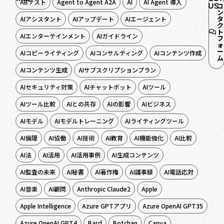
ABテスト
Agent to Agent A2A
AI
AI Agent 導入
US
コ
ン
タ
AIアシスタント
AIアップデート
AIエージェント
ク
ト
AIエンターテインメント
AIガイドライン
フ
ォ
ー
AIコピーライティング
AIコンサルティング
AIコンテンツ作成
ム
AIコンテンツ生成
AIサブスクリプションプラン
AIセキュリティ対策
AIチャットボット
AIツール
AIツール比較
AIとの共存
AIの影響
AIビジネス
AIモデル
AIモデルトレーニング
AIライティングツール
AI倫理
AI協働
AI技術
AI教育
AI機能強化
AI比較
AI法
AI活用
AI活用事例
AI生成コンテンツ
AI監査の未来
AI秘書
AI著作権
AI議事録
AI電話応対
AI音楽
AI顧問
Anthropic Claude2
Apple
Apple Intelligence
Azure GPTアプリ
Azure OpenAI GPT35
Azure OpenAI GPT4
Bard
Botchan
Canva