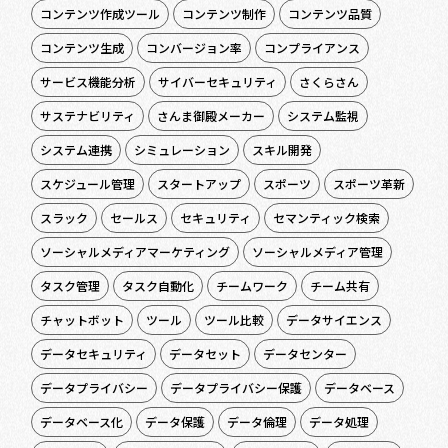
コンテンツ作成ツール
コンテンツ制作
コンテンツ品質
コンテンツ生成
コンバージョン率
コンプライアンス
サービス機能分析
サイバーセキュリティ
さくらさん
サステナビリティ
さんま御殿メーカー
システム監視
システム連携
シミュレーション
スキル開発
スケジュール管理
スタートアップ
スポーツ
スポーツ革新
スラック
セールス
セキュリティ
セマンティック検索
ソーシャルメディアマーケティング
ソーシャルメディア管理
タスク管理
タスク自動化
チームワーク
チーム共有
チャットボット
ツール
ツール比較
データサイエンス
データセキュリティ
データセット
データセンター
データプライバシー
データプライバシー保護
データベース
データベース化
データ保護
データ倫理
データ処理