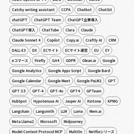
Catchy writing assistant
CCPA
Chatbot
ChatGit
chatGPT
ChatGPT Team
ChatGPT企業導入
ChatGPT導入
ChatTube
Clara
Claude
Claude Sonnet 4
Copilot
Copy.ai
Craftly AI
CRM
DALL-E3
DX
ECサイト
ECサイト運営
EU
EY
eコマース
Firefly
GA4
GDPR
Glean.ai
Google
Google Analytics
Google Apps Script
Google Bard
Google Calendar
Google Meet
Google PaLM2
GPT
GPT 3.5
GPT-4
GPT-4o
GPT4
GPTeam
HubSpot
Hypotenuse AI
Jasper AI
Kintone
KPMG
Langchain
Langsmith
LLM
Luma
Mem.ai
Meta Llama2
Microsoft
Midjourney
Model Context Protocol MCP
MultiOn
Netflixシリーズ