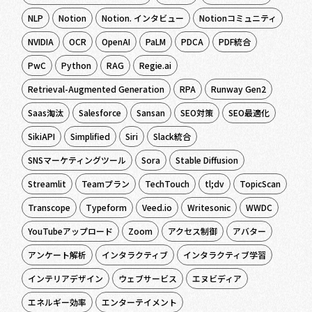
NLP
Notion
Notion. インタビュー
Notionコミュニティ
NVIDIA
OCR
OpenAI
PaLM
PDCA
PDF統合
PwC
Python
RAG
Regie.ai
Retrieval-Augmented Generation
RPA
Runway Gen2
Saas淘汰
Salesforce
Sansan
SEO対策
SEO最適化
SikiAPI
Simplified
Siri
Slack統合
SNSマーケティングツール
Sora
Stable Diffusion
Streamlit
Teamプラン
TechTouch
tl;dv
TopicScan
Transcope
Typeform
Veed.io
Writesonic
WWDC
YouTubeアップロード
Zoom
アクセス制御
アバター
アンケート解析
インタラクティブ
インタラクティブ学習
インテリアデザイン
ウェブサービス
エヌビディア
エネルギー効率
エンターテイメント