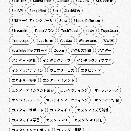
Saas淘汰
Salesforce
Sansan
SEO対策
SEO最適化
SikiAPI
Simplified
Siri
Slack統合
SNSマーケティングツール
Sora
Stable Diffusion
Streamlit
Teamプラン
TechTouch
tl;dv
TopicScan
Transcope
Typeform
Veed.io
Writesonic
WWDC
YouTubeアップロード
Zoom
アクセス制御
アバター
アンケート解析
インタラクティブ
インタラクティブ学習
インテリアデザイン
ウェブサービス
エヌビディア
エネルギー効率
エンターテイメント
エンターテインメント業界
エンベッディング
オープンソース
オンラインツール
オンラインマーケティング
オンライン学習
カスタマーサポート
カスタマイズ
カスタマイズ可能性
カスタマイズ学習
カスタムGPT
カスタムGPT共有
カスタムチャットボット
カレンダー同期