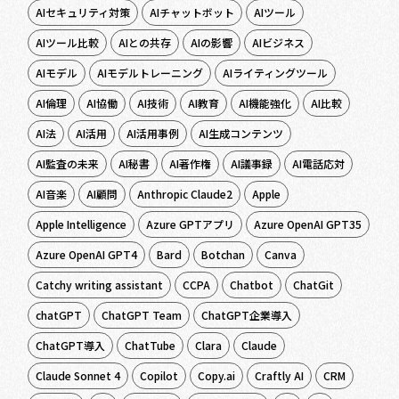
AIセキュリティ対策
AIチャットボット
AIツール
AIツール比較
AIとの共存
AIの影響
AIビジネス
AIモデル
AIモデルトレーニング
AIライティングツール
AI倫理
AI協働
AI技術
AI教育
AI機能強化
AI比較
AI法
AI活用
AI活用事例
AI生成コンテンツ
AI監査の未来
AI秘書
AI著作権
AI議事録
AI電話応対
AI音楽
AI顧問
Anthropic Claude2
Apple
Apple Intelligence
Azure GPTアプリ
Azure OpenAI GPT35
Azure OpenAI GPT4
Bard
Botchan
Canva
Catchy writing assistant
CCPA
Chatbot
ChatGit
chatGPT
ChatGPT Team
ChatGPT企業導入
ChatGPT導入
ChatTube
Clara
Claude
Claude Sonnet 4
Copilot
Copy.ai
Craftly AI
CRM