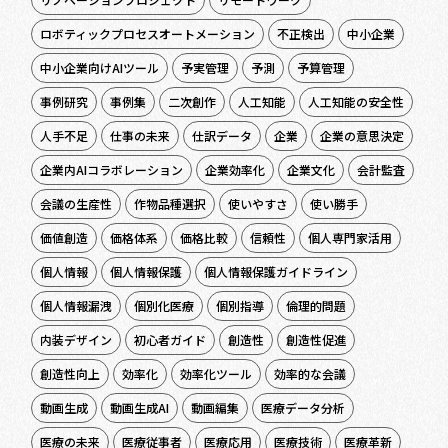
ロボティックプロセスオートメーション
不正検出
中小企業
中小企業向けAIツール
予実管理
予測
予算管理
事例研究
事例集
二次創作
人工知能
人工知能の安全性
人手不足
仕事の未来
仕訳データ
企業
企業の意思決定
企業内AIコラボレーション
企業効率化
企業文化
会計監査
会議の生産性
作物品種選択
使いやすさ
使い勝手
価値創造
価格体系
価格比較
信頼性
個人専門家活用
個人情報
個人情報保護
個人情報保護ガイドライン
個人情報漏洩
個別化医療
個別指導
倫理的問題
内装デザイン
初心者ガイド
創造性
創造性促進
創造性向上
効率化
効率化ツール
効率的な会議
動画生成
動画生成AI
動画編集
医療データ分析
医療の未来
医療従事者
医療応用
医療技術
医療革新