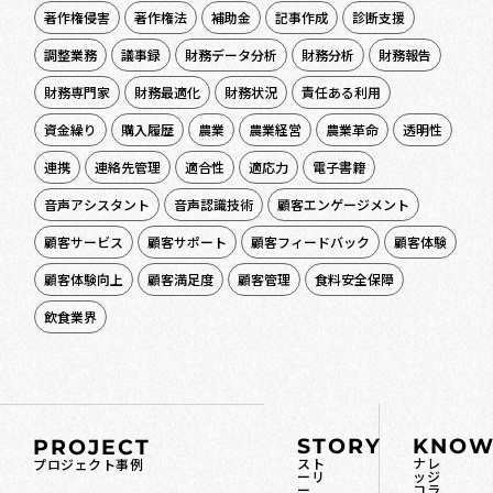
著作権侵害
著作権法
補助金
記事作成
診断支援
調整業務
議事録
財務データ分析
財務分析
財務報告
財務専門家
財務最適化
財務状況
責任ある利用
資金繰り
購入履歴
農業
農業経営
農業革命
透明性
連携
連絡先管理
適合性
適応力
電子書籍
音声アシスタント
音声認識技術
顧客エンゲージメント
顧客サービス
顧客サポート
顧客フィードバック
顧客体験
顧客体験向上
顧客満足度
顧客管理
食料安全保障
飲食業界
STORY
KNOW
PROJECT
スト
ナレ
プロジェクト事例
ーリ
ッジ
ー
コラ