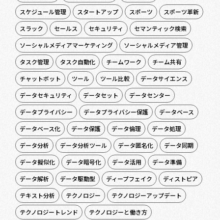
スケジュール管理
スタートアップ
スポーツ
スポーツ革新
スラック
セールス
セキュリティ
セマンティック検索
ソーシャルメディアマーケティング
ソーシャルメディア管理
タスク管理
タスク自動化
チームワーク
チーム共有
チャットボット
ツール
ツール比較
データサイエンス
データセキュリティ
データセット
データセンター
データプライバシー
データプライバシー保護
データベース
データベース化
データ保護
データ倫理
データ処理
データ分析
データ分析ツール
データ匿名化
データ同期
データ擬似化
データ暗号化
データ活用
データ準備
データ解析
データ駆動型
ディープフェイク
ディストピア
テキスト分析
テクノロジー
テクノロジーアップデート
テクノロジートレンド
テクノロジーと働き方