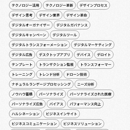
テクノロジー活用
テクノロジー革新
デザインプロセス
デザイン思考
デザイン業界
デザイン革命
デジタルオーガナイザー
デジタルガバナンス
デジタルキャンペーン
デジタルツール
デジタルトランスフォーメーション
デジタルマーケティング
デジタル広告
デスクトップアプリ
デバイス
デロイト
テンプレート
トランザクション監視
トランスフォーマー
トレーニング
トレンド分析
ドローン技術
ナチュラルランゲージプロセッシング
ニーズ分析
ノウハウ蓄積
パーソナライズ
パーソナライズされた医療
パーソナライズ広告
バイアス
パフォーマンス向上
ハルシネーション
ビジネスインサイト
ビジネスコミュニケーション
ビジネスソリューション