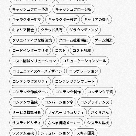
キャッシュフロー予測
キャッシュフロー分析
キャラクター対話
キャラクター設定
キャリアの機会
キャリア機会
クラウド共有
グラウンディング
クリエイティブな解決策
クローム拡張機能
ゲーム創造
コードインタープリタ
コスト
コスト削減
コスト削減ソリューション
コミュニケーションツール
コミュニティスペースデザイン
コラボレーション
コンテンツクオリティ
コンテンツテンプレート
コンテンツ作成ツール
コンテンツ制作
コンテンツ品質
コンテンツ生成
コンバージョン率
コンプライアンス
サービス機能分析
サイバーセキュリティ
さくらさん
サステナビリティ
さんま御殿メーカー
システム監視
システム連携
シミュレーション
スキル開発