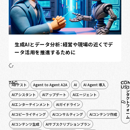
生成AIとデータ分析：経営や現場の近くでデ
ータ活用を推進するために
TAG
CON
ABテスト
Agent to Agent A2A
AI
AI Agent 導入
US
コ
ン
タ
AIアシスタント
AIアップデート
AIエージェント
ク
ト
AIエンターテインメント
AIガイドライン
フ
ォ
ー
AIコピーライティング
AIコンサルティング
AIコンテンツ作成
ム
AIコンテンツ生成
AIサブスクリプションプラン