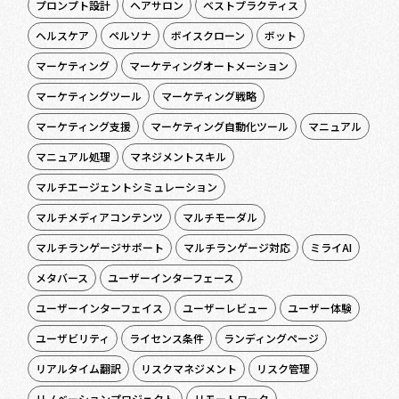
プロンプト設計
ヘアサロン
ベストプラクティス
ヘルスケア
ペルソナ
ボイスクローン
ボット
マーケティング
マーケティングオートメーション
マーケティングツール
マーケティング戦略
マーケティング支援
マーケティング自動化ツール
マニュアル
マニュアル処理
マネジメントスキル
マルチエージェントシミュレーション
マルチメディアコンテンツ
マルチモーダル
マルチランゲージサポート
マルチランゲージ対応
ミライAI
メタバース
ユーザーインターフェース
ユーザーインターフェイス
ユーザーレビュー
ユーザー体験
ユーザビリティ
ライセンス条件
ランディングページ
リアルタイム翻訳
リスクマネジメント
リスク管理
リノベーションプロジェクト
リモートワーク