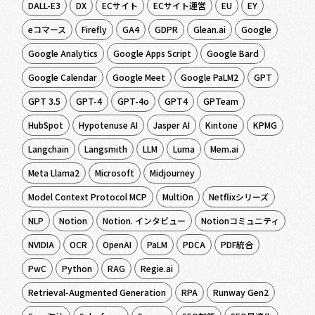
DALL-E3
DX
ECサイト
ECサイト運営
EU
EY
eコマース
Firefly
GA4
GDPR
Glean.ai
Google
Google Analytics
Google Apps Script
Google Bard
Google Calendar
Google Meet
Google PaLM2
GPT
GPT 3.5
GPT-4
GPT-4o
GPT4
GPTeam
HubSpot
Hypotenuse AI
Jasper AI
Kintone
KPMG
Langchain
Langsmith
LLM
Luma
Mem.ai
Meta Llama2
Microsoft
Midjourney
Model Context Protocol MCP
MultiOn
Netflixシリーズ
NLP
Notion
Notion. インタビュー
Notionコミュニティ
NVIDIA
OCR
OpenAI
PaLM
PDCA
PDF統合
PwC
Python
RAG
Regie.ai
Retrieval-Augmented Generation
RPA
Runway Gen2