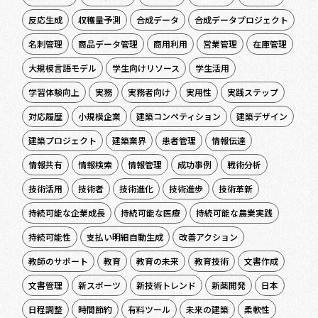
反応生成
収穫量予測
合成データ
合成データプロジェクト
名刺管理
商品データ管理
商用利用
営業管理
在庫管理
大規模言語モデル
学生向けリソース
学生活用
学習体験向上
実務
実務者向け
実用性
実践ステップ
対応履歴
小規模企業
建築コンペティション
建築デザイン
建築プロジェクト
建築業界
患者管理
情報伝達
情報共有
情報検索
情報管理
成功事例
戦術分析
技術活用
技術者
技術進化
技術進歩
技術革新
持続可能な企業成長
持続可能な医療
持続可能な農業実践
持続可能性
支払い明細自動生成
改善アクション
教師のサポート
教育
教育の未来
教育技術
文書作成
文書管理
新スポーツ
新技術トレンド
新薬開発
日本
日程調整
時間節約
有料ツール
未来の建築
柔軟性