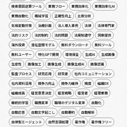
検索意図逆算ツール
業務フロー
業務効率化
業務効率化AI
業務自動化
機械学習
正確性向上
比較分析
気候変動対策
治療計画
法人導入事例
法律
法律専門家
法的リスク
法的制約
法的問題
法規制遵守
洞察提供
海外投資
潜在空間モデル
無料ダウンロード
無料ツール
無料ユーザー
特化GPT開発
環境保全
生成AI
生成画像
生産性
画像加工
画像生成
画像生成AI
画像認識
監査プロセス
研究応用
研究者
社内コミュニケーション
社内資料活用
競争力向上
競争力維持
精度
組織DX
組織成長
経営意思決定
経営戦略
経営者
経理業務
継続的学習
職務変革
職場のデジタル変革
自動化
自動応答
自動文字起こし
自動要約
自動解析
自律型エージェント
自然言語処理
著作権
著作権フリー