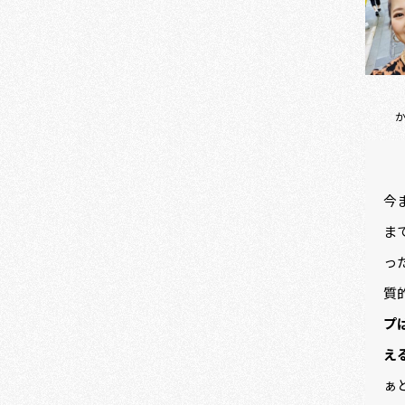
今
ま
っ
質
プ
え
ぁ