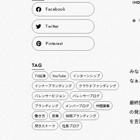
IN
Facebook
Twitter
Pinterest
TAG
みな
TV出演
YouTube
インターンシップ
なぁ
インナーブランディング
クラウドファンディング
バレンサービジョン
バレンサーブログ
最終
ブランディング
メンバーブログ
仲間募集
の発
働き方
営業
採用ブランディング
を言
焚き火トーク
社長ブログ