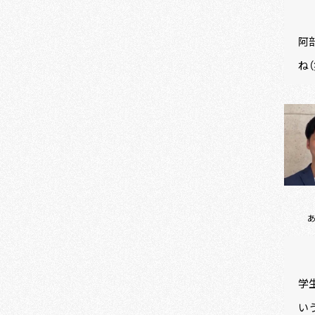
阿
ね（
学
い