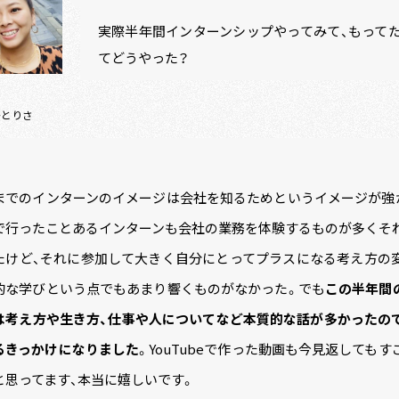
実際半年間インターンシップやってみて、もって
てどうやった？
かとりさ
までのインターンのイメージは会社を知るためというイメージが強
で行ったことあるインターンも会社の業務を体験するものが多くそ
たけど、それに参加して大きく自分にとってプラスになる考え方の
的な学びという点でもあまり響くものがなかった。でも
この半年間
は考え方や生き方、仕事や人についてなど本質的な話が多かったの
るきっかけになりました
。Y
ouTubeで作った動画も今見返しても
と思ってます、本当に嬉しいです。