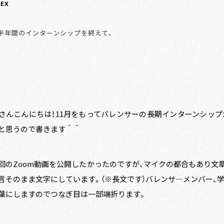
DEX
半年間のインターンシップを終えて。
さんこんにちは！11月をもってバレンサーの長期インターンシッ
と思うので書きます＾＾
回のZoom動画を公開したかったのですが、マイクの都合もあり文
言そのまま文字にしています。（※長文です）バレンサ―メンバー、
葉にしますのでつなぎ目は一部端折ります。