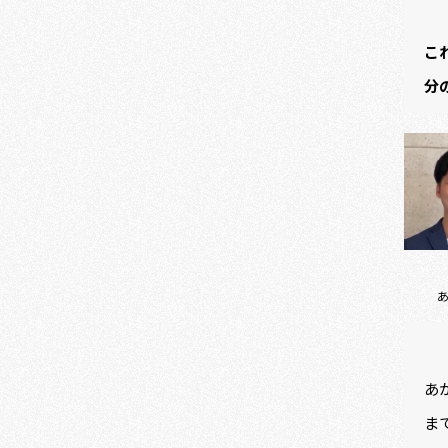
こ
分
あ
ま