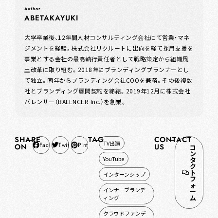
ABETAKAYUKI
大学卒業後、12年間人材コンサルティング会社にて営業・マネ
ジメントを経験。株式会社リクルートに出向を経て採用支援を
事業とする会社の最高執行責任者として戦略策定から組織風
土改革に取り組む。2018年にブランディングプランナーとし
て独立。同年からブランディング会社COOを兼務。その後複数
社とブランディング顧問契約を締結。2019年12月に株式会社
バレンサー（BALENCER Inc.）を創業。
SHARE
TAG
CONTACT
TV出演
Facebook
Twitter
Pinterest
ON
US
コ
ン
YouTube
タ
ク
ト
インターンシップ
フ
ォ
インナーブランデ
ー
ム
ィング
クラウドファンデ