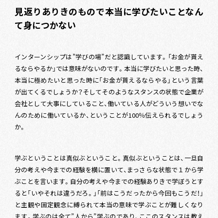
見返りありきのもので本当に学びたいことなん
て身につかない
インターンシップは”学びの場”だと認識しています。「お金が貰え
るならやるか」では意味がないのです。本当に学びたいと思った時、
本当に極めたいと思った時に「お金が貰えるならやる」という言葉
が出てくるでしょうか？そしてそのようなスタンスの状態で企業が
会社として大事にしていること、働いている人がどういう想いでな
んのために働いているか、ということが100％伝えられるでしょう
か。
学ぶということは真似ぶということ。真似ぶということは、一旦自
分の考えや今までの経験を横に置いて、まっさらな状態で１から学
ぶことを言います。自分の考えや今までの経験ありきで学ぼうとす
ると「いやそれは違うだろ。」「前はこうだったから今回もこうだ！」
と主観や固定観念に縛られて本当の意味で学ぶことが難しくなり
ます。学ぶのは全て”人から”学ぶのであり、ここのスタンスは教え