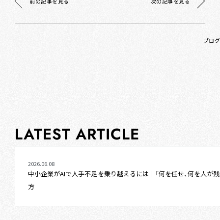
前の記事を見る
次の記事を見る
ブログ
LATEST ARTICLE
2026.06.08
中小企業がAIで人手不足を乗り越えるには｜「何を任せ、何を人が
方