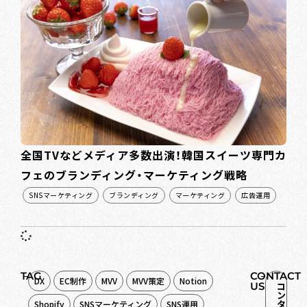
全国TVなどメディア多数出演！韓国スイーツ専門カ
フェのブランディング・マーケティング戦略
SNSマーケティング
ブランディング
マーケティング
広告運用
TAG
CONTACT
DX
EC制作
MVV
MVV策定
Notion
US
コ
ン
タ
Shopify
SNSマーケティング
SNS運用