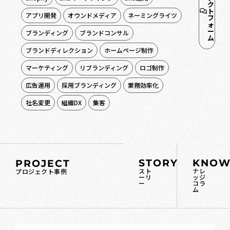
ク
ト
アプリ開発
オウンドメディア
ネーミングライツ
フ
ォ
ー
ブランディング
ブランドコンサル
ム
ブランドディレクション
ホームページ制作
マーケティング
リブランディング
ロゴ制作
広告運用
採用ブランディング
業務効率化
社名変更
組織DX
集客
STORY
KNOW
PROJECT
スト
ナレ
プロジェクト事例
ーリ
ッジ
ー
コラ
ム