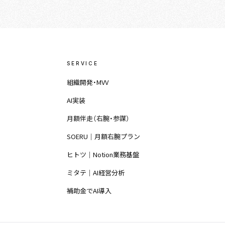
SERVICE
組織開発・MVV
AI実装
月額伴走（右腕・参謀）
SOERU｜月額右腕プラン
ヒトツ｜Notion業務基盤
ミタテ｜AI経営分析
補助金でAI導入