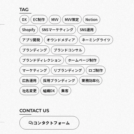
TAG
DX
EC制作
MVV
MVV策定
Notion
Shopify
SNSマーケティング
SNS運用
アプリ開発
オウンドメディア
ネーミングライツ
ブランディング
ブランドコンサル
ブランドディレクション
ホームページ制作
マーケティング
リブランディング
ロゴ制作
広告運用
採用ブランディング
業務効率化
社名変更
組織DX
集客
CONTACT US
コンタクトフォーム