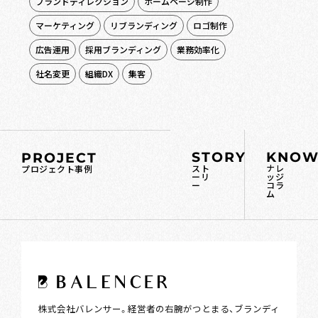
ブランドディレクション
ホームページ制作
マーケティング
リブランディング
ロゴ制作
広告運用
採用ブランディング
業務効率化
社名変更
組織DX
集客
STORY
KNOW
PROJECT
スト
ナレ
プロジェクト事例
ーリ
ッジ
ー
コラ
ム
株式会社バレンサー。経営者の右腕がつとまる、ブランディ