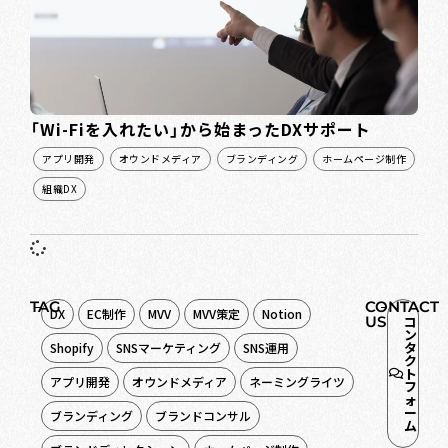
「Wi-Fiを入れたい」から始まったDXサポート
アプリ開発
オウンドメディア
ブランディング
ホームページ制作
組織DX
TAG
CONTACT
DX
EC制作
MVV
MVV策定
Notion
US
コ
ン
タ
Shopify
SNSマーケティング
SNS運用
ク
ト
アプリ開発
オウンドメディア
ネーミングライツ
フ
ォ
ー
ブランディング
ブランドコンサル
ム