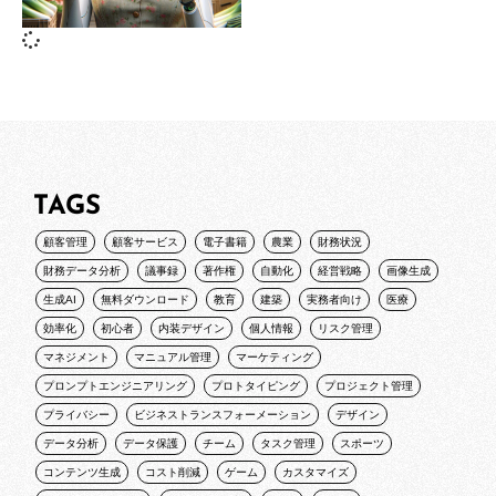
TAGS
顧客管理
顧客サービス
電子書籍
農業
財務状況
財務データ分析
議事録
著作権
自動化
経営戦略
画像生成
生成AI
無料ダウンロード
教育
建築
実務者向け
医療
効率化
初心者
内装デザイン
個人情報
リスク管理
マネジメント
マニュアル管理
マーケティング
プロンプトエンジニアリング
プロトタイピング
プロジェクト管理
プライバシー
ビジネストランスフォーメーション
デザイン
データ分析
データ保護
チーム
タスク管理
スポーツ
コンテンツ生成
コスト削減
ゲーム
カスタマイズ