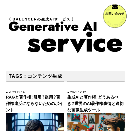
お問い合わせ
（ BALENCERの生成AIサービス ）
TAGS : コンテンツ生成
● 2023.12.14
● 2023.12.12
RAGと著作権：引用？盗用？著
生成AIと著作権：どうあるべ
作権違反にならないためのポイ
き？世界のAI著作権事情と適切
ント
な画像生成ツール