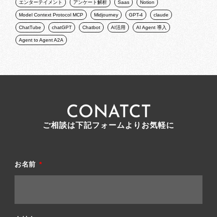
エンターテイメント
アンケート解析
Saas
Notion
Model Context Protocol MCP
Midjourney
GPT-4
claude
ChatTube
chatGPT
Chatbot
AI活用
AI Agent 導入
Agent to Agent A2A
CONATCT
ご相談は下記フォームよりお気軽に
お名前